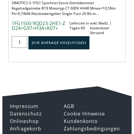
SIMOTICS S-1FG1 Synchron-Servo-Getriebemotor
Kegelradgetriebe B19 Motortyp CT 600V AH48 Mmax=10,5Nm
Pn=0,74kW Absolutwertgeber Single-Turn 20 Bit m…
1FG1500-9QD23-2HE1-Z
Lieferzeit in
exkl. MwSt. |
D24+G97+H3A+K07+
Tagen 60
kostenloser
Versand
ZUR ANFRAGE HINZUFÜGEN
Impressum
AGB
Datenschutz
Cookie Hinweise
Onlineshop
Kundenkonto
Anfragekorb
Zahlungsbedingungen