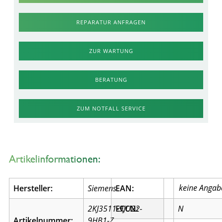
REPARATUR ANFRAGEN
ZUR WARTUNG
BERATUNG
ZUM NOTFALL SERVICE
Artikelinformationen:
Hersteller:
Siemens
EAN:
2KJ3511-9JU22-
ECCN:
N
Artikelnummer:
9HB1-Z