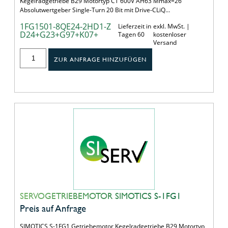
Kegelradgetriebe B29 Motortyp CT 600V AH63 Mmax=26
Absolutwertgeber Single-Turn 20 Bit mit Drive-CLiQ…
1FG1501-8QE24-2HD1-Z
Lieferzeit in
exkl. MwSt. |
D24+G23+G97+K07+
Tagen 60
kostenloser
Versand
ZUR ANFRAGE HINZUFÜGEN
SERVOGETRIEBEMOTOR SIMOTICS S-1FG1
Preis auf Anfrage
SIMOTICS S-1FG1 Getriebemotor Kegelradgetriebe B29 Motortyp