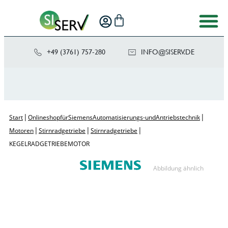
+49 (3761) 757-280
NI
SIS@OF
ED.VRE
|
|
Start
Onlineshop für Siemens Automatisierungs- und Antriebstechnik
|
|
|
Motoren
Stirnradgetriebe
Stirnradgetriebe
KEGELRADGETRIEBEMOTOR
Abbildung ähnlich