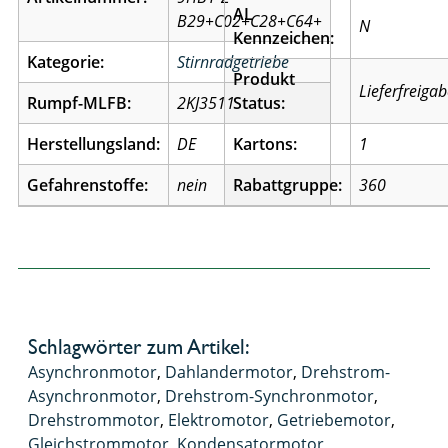
AL
B29+C02+C28+C64+
N
Kennzeichen:
Kategorie:
Stirnradgetriebe
Produkt
Lieferfreiga
Rumpf-MLFB:
2KJ3511
Status:
Herstellungsland:
DE
Kartons:
1
Gefahrenstoffe:
nein
Rabattgruppe:
360
Schlagwörter zum Artikel:
Asynchronmotor
,
Dahlandermotor
,
Drehstrom-
Asynchronmotor
,
Drehstrom-Synchronmotor
,
Drehstrommotor
,
Elektromotor
,
Getriebemotor
,
Gleichstrommotor
,
Kondensatormotor
,