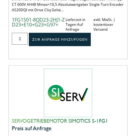
CT 600V AH48 Mmax=10,5 Absolutwertgeber Single-Turn Encoder
AS20DQI mit Drive Cliq Gehä…
1FG1501-8QD23-2HJ1-Z
Lieferzeit in
exkl. MwSt. |
D23+E10+G23+G97+
Tagen Auf
kostenloser
Anfrage
Versand
ZUR ANFRAGE HINZUFÜGEN
SERVOGETRIEBEMOTOR SIMOTICS S-1FG1
Preis auf Anfrage