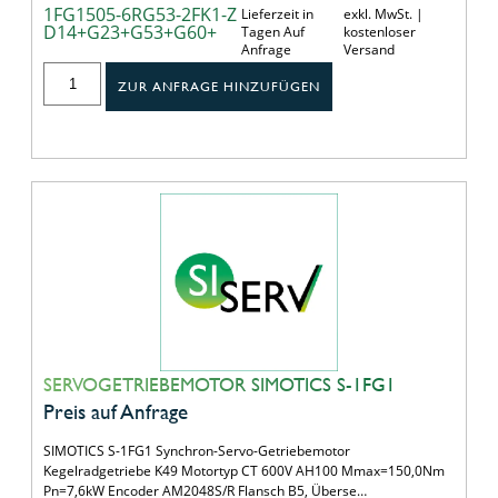
1FG1505-6RG53-2FK1-Z
Lieferzeit in
exkl. MwSt. |
D14+G23+G53+G60+
Tagen Auf
kostenloser
Anfrage
Versand
ZUR ANFRAGE HINZUFÜGEN
SERVOGETRIEBEMOTOR SIMOTICS S-1FG1
Preis auf Anfrage
SIMOTICS S-1FG1 Synchron-Servo-Getriebemotor
Kegelradgetriebe K49 Motortyp CT 600V AH100 Mmax=150,0Nm
Pn=7,6kW Encoder AM2048S/R Flansch B5, Überse…