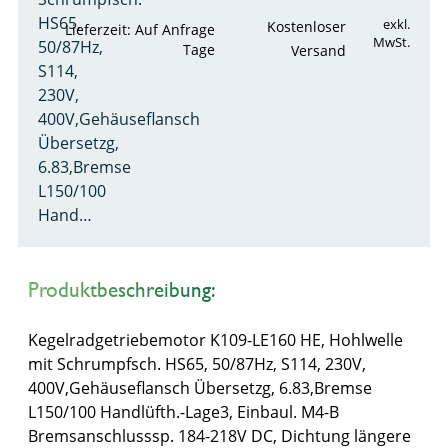
HS65,
exkl.
Kostenloser
Lieferzeit: Auf Anfrage
MwSt.
50/87Hz,
Tage
Versand
S114,
230V,
400V,Gehäuseflansch
Übersetzg,
6.83,Bremse
L150/100
Hand…
Produktbeschreibung:
Kegelradgetriebemotor K109-LE160 HE, Hohlwelle
mit Schrumpfsch. HS65, 50/87Hz, S114, 230V,
400V,Gehäuseflansch Übersetzg, 6.83,Bremse
L150/100 Handlüfth.-Lage3, Einbaul. M4-B
Bremsanschlusssp. 184-218V DC, Dichtung längere