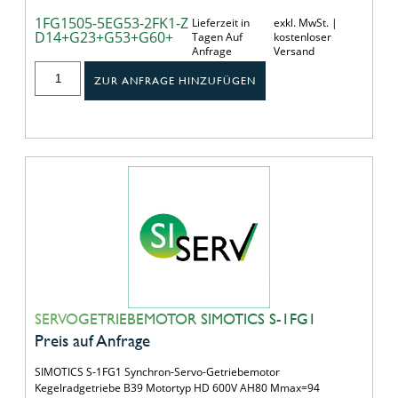
1FG1505-5EG53-2FK1-Z
Lieferzeit in
exkl. MwSt. |
D14+G23+G53+G60+
Tagen Auf
kostenloser
Anfrage
Versand
ZUR ANFRAGE HINZUFÜGEN
SERVOGETRIEBEMOTOR SIMOTICS S-1FG1
Preis auf Anfrage
SIMOTICS S-1FG1 Synchron-Servo-Getriebemotor
Kegelradgetriebe B39 Motortyp HD 600V AH80 Mmax=94