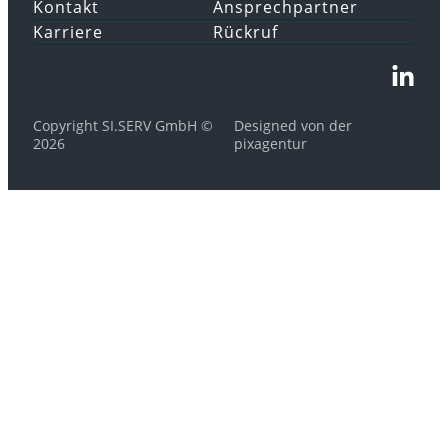
Kontakt
Ansprechpartner
Karriere
Rückruf
Copyright SI.SERV GmbH ©
Designed von der
2026
pixagentur