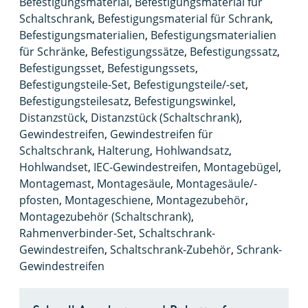
Befestigungsmaterial
,
Befestigungsmaterial für
Schaltschrank
,
Befestigungsmaterial für Schrank
,
Befestigungsmaterialien
,
Befestigungsmaterialien
für Schränke
,
Befestigungssätze
,
Befestigungssatz
,
Befestigungsset
,
Befestigungssets
,
Befestigungsteile-Set
,
Befestigungsteile/-set
,
Befestigungsteilesatz
,
Befestigungswinkel
,
Distanzstück
,
Distanzstück (Schaltschrank)
,
Gewindestreifen
,
Gewindestreifen für
Schaltschrank
,
Halterung
,
Hohlwandsatz
,
Hohlwandset
,
IEC-Gewindestreifen
,
Montagebügel
,
Montagemast
,
Montagesäule
,
Montagesäule/-
pfosten
,
Montageschiene
,
Montagezubehör
,
Montagezubehör (Schaltschrank)
,
Rahmenverbinder-Set
,
Schaltschrank-
Gewindestreifen
,
Schaltschrank-Zubehör
,
Schrank-
Gewindestreifen