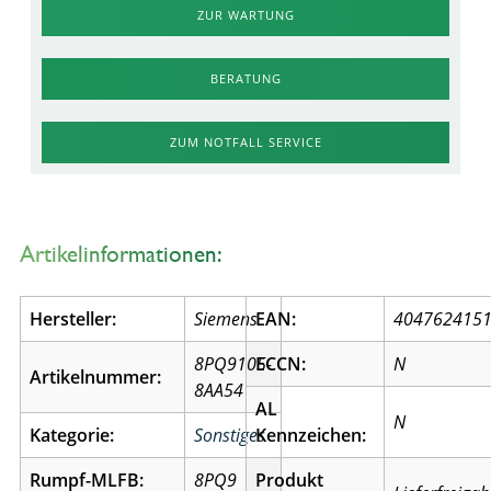
ZUR WARTUNG
BERATUNG
ZUM NOTFALL SERVICE
Artikelinformationen:
Hersteller:
Siemens
EAN:
404762415
8PQ9105-
ECCN:
N
Artikelnummer:
8AA54
AL
N
Kategorie:
Sonstiges
Kennzeichen:
Rumpf-MLFB:
8PQ9
Produkt