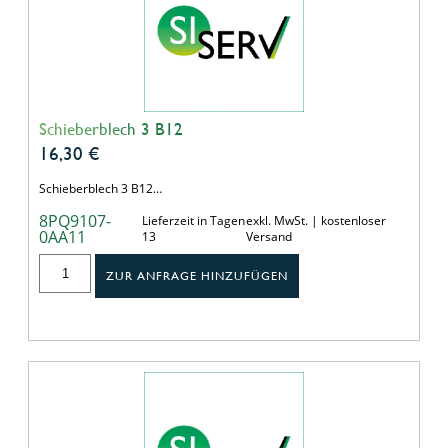
Schieberblech 3 B12
16,30
€
Schieberblech 3 B12…
8PQ9107-
Lieferzeit in Tagen
exkl. MwSt. | kostenloser
0AA11
13
Versand
ZUR ANFRAGE HINZUFÜGEN