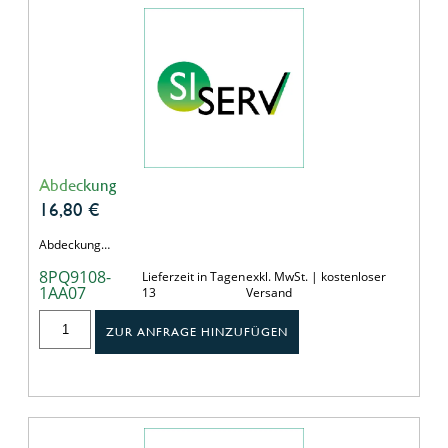
Abdeckung
16,80
€
Abdeckung…
8PQ9108-
Lieferzeit in Tagen
exkl. MwSt. | kostenloser
1AA07
13
Versand
ZUR ANFRAGE HINZUFÜGEN