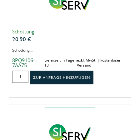
Schottung
20,90
€
Schottung…
8PQ9106-
Lieferzeit in Tagen
exkl. MwSt. | kostenloser
7AA75
13
Versand
ZUR ANFRAGE HINZUFÜGEN