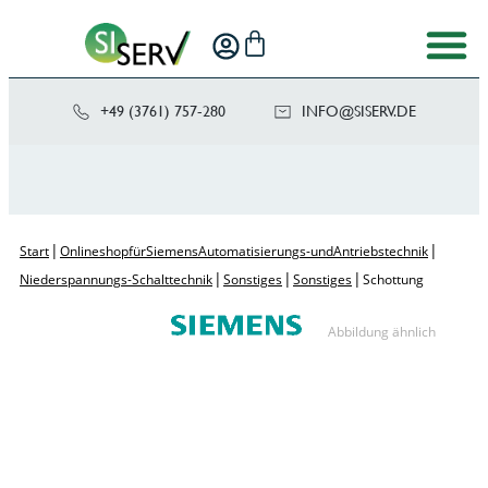
+49 (3761) 757-280
NI
SIS@OF
ED.VRE
|
|
Start
Onlineshop für Siemens Automatisierungs- und Antriebstechnik
|
|
|
Niederspannungs-Schalttechnik
Sonstiges
Sonstiges
Schottung
Abbildung ähnlich