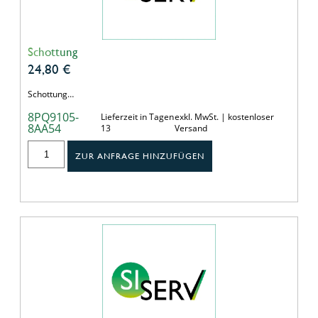
Schottung
24,80
€
Schottung…
8PQ9105-
Lieferzeit in Tagen
exkl. MwSt. | kostenloser
8AA54
13
Versand
ZUR ANFRAGE HINZUFÜGEN