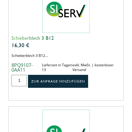
Schieberblech 3 B12
16,30
€
Schieberblech 3 B12…
8PQ9107-
Lieferzeit in Tagen
exkl. MwSt. | kostenloser
0AA11
13
Versand
ZUR ANFRAGE HINZUFÜGEN