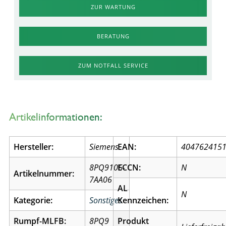
ZUR WARTUNG
BERATUNG
ZUM NOTFALL SERVICE
Artikelinformationen:
Hersteller:
Siemens
EAN:
404762415
8PQ9106-
ECCN:
N
Artikelnummer:
7AA06
AL
N
Kategorie:
Sonstiges
Kennzeichen:
Rumpf-MLFB:
8PQ9
Produkt