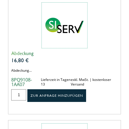
Abdeckung
16,80
€
Abdeckung…
8PQ9108-
Lieferzeit in Tagen
exkl. MwSt. | kostenloser
1AA07
13
Versand
ZUR ANFRAGE HINZUFÜGEN