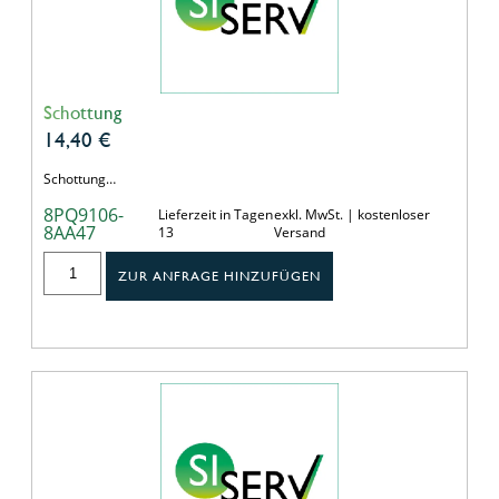
Schottung
14,40
€
Schottung…
8PQ9106-
Lieferzeit in Tagen
exkl. MwSt. | kostenloser
8AA47
13
Versand
ZUR ANFRAGE HINZUFÜGEN