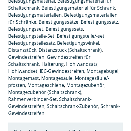
Befestigungsmaterial
,
Befestigungsmaterial für
Schaltschrank
,
Befestigungsmaterial für Schrank
,
Befestigungsmaterialien
,
Befestigungsmaterialien
für Schränke
,
Befestigungssätze
,
Befestigungssatz
,
Befestigungsset
,
Befestigungssets
,
Befestigungsteile-Set
,
Befestigungsteile/-set
,
Befestigungsteilesatz
,
Befestigungswinkel
,
Distanzstück
,
Distanzstück (Schaltschrank)
,
Gewindestreifen
,
Gewindestreifen für
Schaltschrank
,
Halterung
,
Hohlwandsatz
,
Hohlwandset
,
IEC-Gewindestreifen
,
Montagebügel
,
Montagemast
,
Montagesäule
,
Montagesäule/-
pfosten
,
Montageschiene
,
Montagezubehör
,
Montagezubehör (Schaltschrank)
,
Rahmenverbinder-Set
,
Schaltschrank-
Gewindestreifen
,
Schaltschrank-Zubehör
,
Schrank-
Gewindestreifen