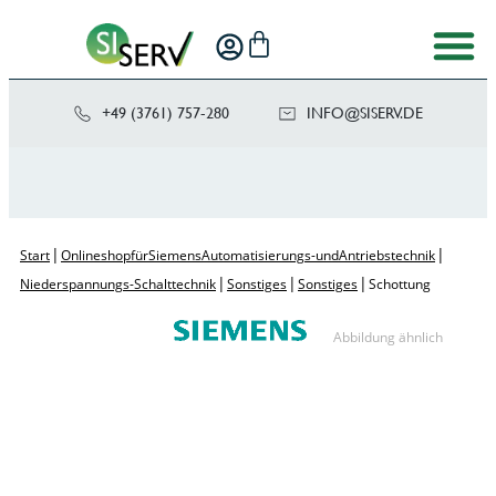
+49 (3761) 757-280
NI
SIS@OF
ED.VRE
|
|
Start
Onlineshop für Siemens Automatisierungs- und Antriebstechnik
|
|
|
Niederspannungs-Schalttechnik
Sonstiges
Sonstiges
Schottung
Abbildung ähnlich