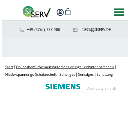
+49 (3761) 757-280
NI
SIS@OF
ED.VRE
|
|
Start
Onlineshop für Siemens Automatisierungs- und Antriebstechnik
|
|
|
Niederspannungs-Schalttechnik
Sonstiges
Sonstiges
Schottung
Abbildung ähnlich