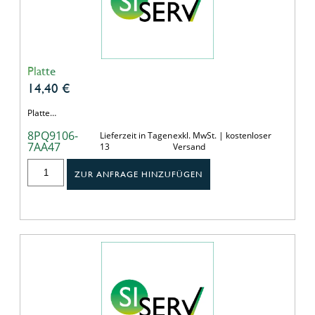
Platte
14,40
€
Platte…
8PQ9106-
Lieferzeit in Tagen
exkl. MwSt. | kostenloser
7AA47
13
Versand
ZUR ANFRAGE HINZUFÜGEN