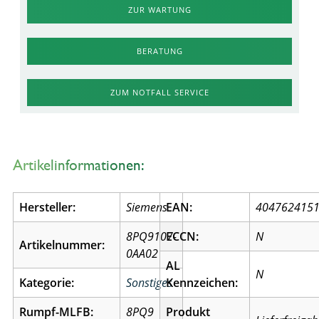
ZUR WARTUNG
BERATUNG
ZUM NOTFALL SERVICE
Artikelinformationen:
Hersteller:
Siemens
EAN:
404762415
8PQ9107-
ECCN:
N
Artikelnummer:
0AA02
AL
N
Kategorie:
Sonstiges
Kennzeichen:
Rumpf-MLFB:
8PQ9
Produkt