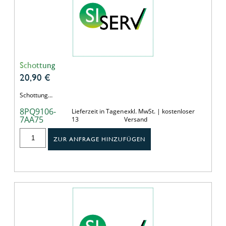
Schottung
20,90
€
Schottung…
8PQ9106-
Lieferzeit in Tagen
exkl. MwSt. | kostenloser
7AA75
13
Versand
ZUR ANFRAGE HINZUFÜGEN