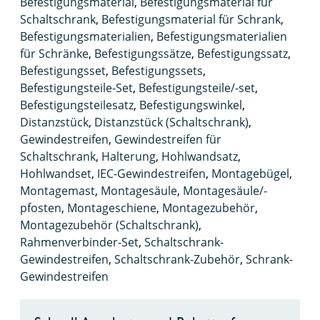
Befestigungsmaterial
,
Befestigungsmaterial für
Schaltschrank
,
Befestigungsmaterial für Schrank
,
Befestigungsmaterialien
,
Befestigungsmaterialien
für Schränke
,
Befestigungssätze
,
Befestigungssatz
,
Befestigungsset
,
Befestigungssets
,
Befestigungsteile-Set
,
Befestigungsteile/-set
,
Befestigungsteilesatz
,
Befestigungswinkel
,
Distanzstück
,
Distanzstück (Schaltschrank)
,
Gewindestreifen
,
Gewindestreifen für
Schaltschrank
,
Halterung
,
Hohlwandsatz
,
Hohlwandset
,
IEC-Gewindestreifen
,
Montagebügel
,
Montagemast
,
Montagesäule
,
Montagesäule/-
pfosten
,
Montageschiene
,
Montagezubehör
,
Montagezubehör (Schaltschrank)
,
Rahmenverbinder-Set
,
Schaltschrank-
Gewindestreifen
,
Schaltschrank-Zubehör
,
Schrank-
Gewindestreifen