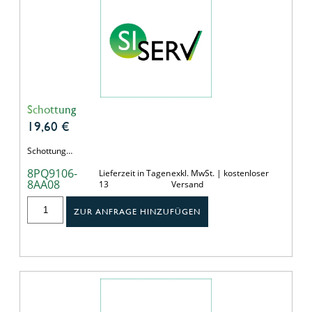
Schottung
19,60
€
Schottung…
8PQ9106-
Lieferzeit in Tagen
exkl. MwSt. | kostenloser
8AA08
13
Versand
ZUR ANFRAGE HINZUFÜGEN