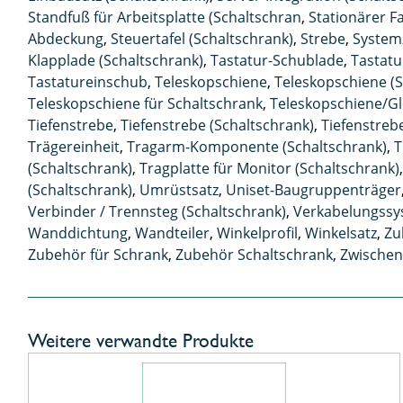
Standfuß für Arbeitsplatte (Schaltschran
,
Stationärer 
Abdeckung
,
Steuertafel (Schaltschrank)
,
Strebe
,
System
Klapplade (Schaltschrank)
,
Tastatur-Schublade
,
Tastat
Tastatureinschub
,
Teleskopschiene
,
Teleskopschiene (S
Teleskopschiene für Schaltschrank
,
Teleskopschiene/Gle
Tiefenstrebe
,
Tiefenstrebe (Schaltschrank)
,
Tiefenstreb
Trägereinheit
,
Tragarm-Komponente (Schaltschrank)
,
T
(Schaltschrank)
,
Tragplatte für Monitor (Schaltschrank)
(Schaltschrank)
,
Umrüstsatz
,
Uniset-Baugruppenträger
Verbinder / Trennsteg (Schaltschrank)
,
Verkabelungss
Wanddichtung
,
Wandteiler
,
Winkelprofil
,
Winkelsatz
,
Zu
Zubehör für Schrank
,
Zubehör Schaltschrank
,
Zwische
Weitere verwandte Produkte