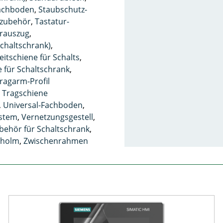
Fachboden
,
Staubschutz-
zubehör
,
Tastatur-
urauszug
,
chaltschrank)
,
itschiene für Schalts
,
e für Schaltschrank
,
ragarm-Profil
,
Tragschiene
,
Universal-Fachboden
,
ystem
,
Vernetzungsgestell
,
behör für Schaltschrank
,
nholm
,
Zwischenrahmen