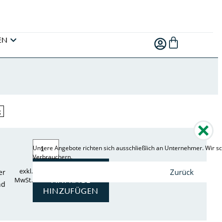
EN
g
Unsere Angebote richten sich ausschließlich an Unternehmer. Wir sc
Verbrauchern.
ZUR
exkl.
Zurück
er
ANFRAGE
MwSt.
nd
HINZUFÜGEN