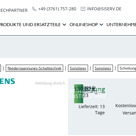
+49 (3761) 757-280
NI
SIS@OF
ED.VRE
RECHPARTNER
PRODUKTE UND ERSATZTEILE
ONLINESHOP
UNTERNEHM
|
|
|
|
Niederspannungs-Schalttechnik
Sonstiges
Sonstiges
Schottun
Abbildung ähnlich
Schottung
8PQ9116-
130,00
€
Schottung…
SOFORT-HILFE BEI
0AA23
ANLAGENSTILLSTAND
Kostenlos
Lieferzeit: 13
Tage
Versa