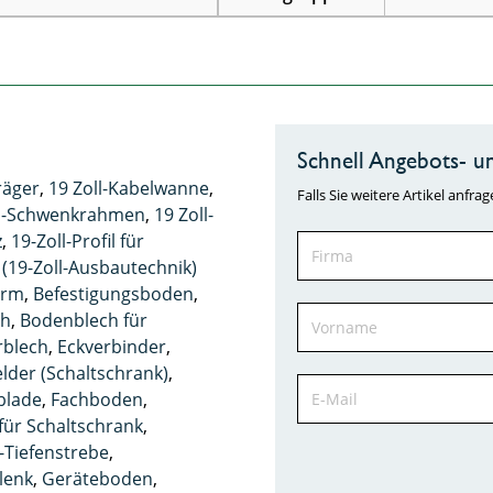
Schnell Angebots- un
räger
,
19 Zoll-Kabelwanne
,
Falls Sie weitere Artikel anf
ll-Schwenkrahmen
,
19 Zoll-
z
,
19-Zoll-Profil für
 (19-Zoll-Ausbautechnik)
arm
,
Befestigungsboden
,
ch
,
Bodenblech für
rblech
,
Eckverbinder
,
lder (Schaltschrank)
,
blade
,
Fachboden
,
ür Schaltschrank
,
Tiefenstrebe
,
lenk
,
Geräteboden
,