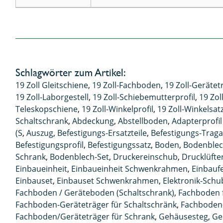
Schlagwörter zum Artikel:
19 Zoll Gleitschiene
,
19 Zoll-Fachboden
,
19 Zoll-Gerätet
19 Zoll-Laborgestell
,
19 Zoll-Schiebemutterprofil
,
19 Zo
Teleskopschiene
,
19 Zoll-Winkelprofil
,
19 Zoll-Winkelsat
Schaltschrank
,
Abdeckung
,
Abstellboden
,
Adapterprofil
(S
,
Auszug
,
Befestigungs-Ersatzteile
,
Befestigungs-Trag
Befestigungsprofil
,
Befestigungssatz
,
Boden
,
Bodenble
Schrank
,
Bodenblech-Set
,
Druckereinschub
,
Drucklüfte
Einbaueinheit
,
Einbaueinheit Schwenkrahmen
,
Einbaufe
Einbauset
,
Einbauset Schwenkrahmen
,
Elektronik-Schu
Fachboden / Geräteboden (Schaltschrank)
,
Fachboden f
Fachboden-Geräteträger für Schaltschränk
,
Fachboden-
Fachboden/Geräteträger für Schrank
,
Gehäusesteg
,
Ge