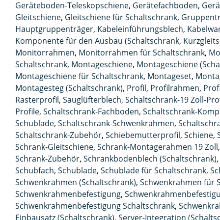
Geräteboden-Teleskopschiene
,
Gerätefachboden
,
Gerä
Gleitschiene
,
Gleitschiene für Schaltschrank
,
Gruppent
Hauptgruppenträger
,
Kabeleinführungsblech
,
Kabelwa
Komponente für den Ausbau (Schaltschrank
,
Kurzgleit
Monitorrahmen
,
Monitorrahmen für Schaltschrank
,
Mo
Schaltschrank
,
Montageschiene
,
Montageschiene (Scha
Montageschiene für Schaltschrank
,
Montageset
,
Monta
Montagesteg (Schaltschrank)
,
Profil
,
Profilrahmen
,
Prof
Rasterprofil
,
Sauglüfterblech
,
Schaltschrank-19 Zoll-Prof
Profile
,
Schaltschrank-Fachboden
,
Schaltschrank-Kom
Schublade
,
Schaltschrank-Schwenkrahmen
,
Schaltschr
Schaltschrank-Zubehör
,
Schiebemutterprofil
,
Schiene
,
Schrank-Gleitschiene
,
Schrank-Montagerahmen 19 Zoll
Schrank-Zubehör
,
Schrankbodenblech (Schaltschrank)
Schubfach
,
Schublade
,
Schublade für Schaltschrank
,
Sc
Schwenkrahmen (Schaltschrank)
,
Schwenkrahmen für S
Schwenkrahmenbefestigung
,
Schwenkrahmenbefestigun
Schwenkrahmenbefestigung Schaltschrank
,
Schwenkr
Einbausatz (Schaltschrank)
,
Server-Integration (Schalts