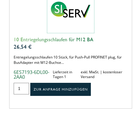
10 Entriegelungsschlaufen für M12 BA
26,54
€
Entriegelungsschlaufen 10 Stück, für Push-Pull PROFINET plug, für
BusAdapter mit M12-Buchse…
6ES7193-6DL00-
Lieferzeit in
exkl. MwSt. | kostenloser
2AA0
Tagen 1
Versand
ZUR ANFRAGE HINZUFÜGEN