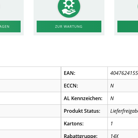
RAGEN
ZUR WARTUNG
EAN:
404762415
ECCN:
N
AL Kennzeichen:
N
Produkt Status:
Lieferfreigab
Kartons:
1
Rabattgruppe:
14X