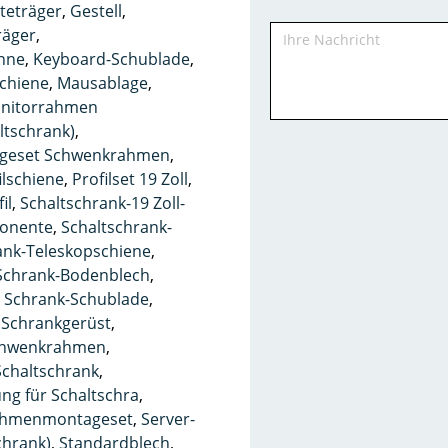
teträger
,
Gestell
,
räger
,
nne
,
Keyboard-Schublade
,
schiene
,
Mausablage
,
nitorrahmen
ltschrank)
,
geset Schwenkrahmen
,
ilschiene
,
Profilset 19 Zoll
,
il
,
Schaltschrank-19 Zoll-
ponente
,
Schaltschrank-
ank-Teleskopschiene
,
Schrank-Bodenblech
,
,
Schrank-Schublade
,
,
Schrankgerüst
,
hwenkrahmen
,
chaltschrank
,
g für Schaltschra
,
ahmenmontageset
,
Server-
chrank)
,
Standardblech
,