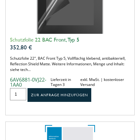
Schutzfolie 22 BAC Front, Typ 5
352,80
€
Schutzfolie 22", BAC Front Typ 5, Vollflächig klebend, antibakteriell,
Reflection Shield Matte. Weitere Informationen, Menge und Inhalt:
siehe tech…
6AV6881-0VJ22-
Lieferzeit in
exkl. MwSt. | kostenloser
1AA0
Tagen 3
Versand
ZUR ANFRAGE HINZUFÜGEN