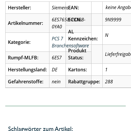
Hersteller:
Siemens
EAN:
6ES7658-7KX68-
ECCN:
9N9999
Artikelnummer:
0YA0
AL
N
PCS 7
Kennzeichen:
Kategorie:
Branchensoftware
Produkt
Lieferfreiga
Rumpf-MLFB:
6ES7
Status:
Herstellungsland:
DE
Kartons:
1
Gefahrenstoffe:
nein
Rabattgruppe:
288
Schlagwörter zum Artikel: