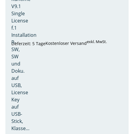
V9.1
Single
License
f.1
Installation
R-
exkl. MwSt.
Kostenloser Versand
Lieferzeit: 5 Tage
SW,
SW
und
Doku.
auf
USB,
License
Key
auf
USB-
Stick,
Klasse…