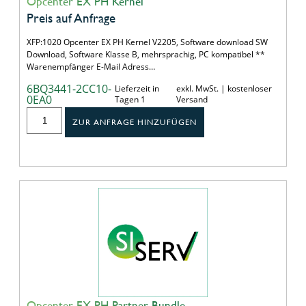
Opcenter EX PH Kernel
Preis auf Anfrage
XFP:1020 Opcenter EX PH Kernel V2205, Software download SW
Download, Software Klasse B, mehrsprachig, PC kompatibel **
Warenempfänger E-Mail Adress…
6BQ3441-2CC10-
Lieferzeit in
exkl. MwSt. | kostenloser
0EA0
Tagen 1
Versand
ZUR ANFRAGE HINZUFÜGEN
Opcenter EX PH Partner Bundle