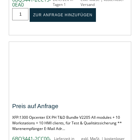
0EA0
Tagen 1
Versand
ZUR ANFRAGE HINZUFÜGEN
Opcenter EX PH T&D Bundle
Preis auf Anfrage
XFP:1300 Opcenter EX PH T&D Bundle V2205 All modules + 10
Workstations + 10 HMI clients, für Test & Qualitätssicherung **
Warenempfänger E-Mail Adr…
6BQ3441-2CC00-
Lieferzeit in
exkl. MwSt. | kostenloser