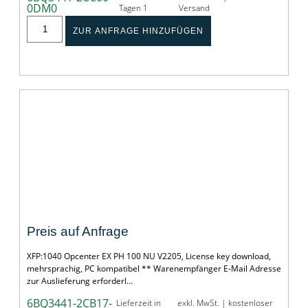
0DM0
Tagen 1
Versand
ZUR ANFRAGE HINZUFÜGEN
Opcenter EX PH 100 NU
Preis auf Anfrage
XFP:1040 Opcenter EX PH 100 NU V2205, License key download,
mehrsprachig, PC kompatibel ** Warenempfänger E-Mail Adresse
zur Auslieferung erforderl…
6BQ3441-2CB17-
Lieferzeit in
exkl. MwSt. | kostenloser