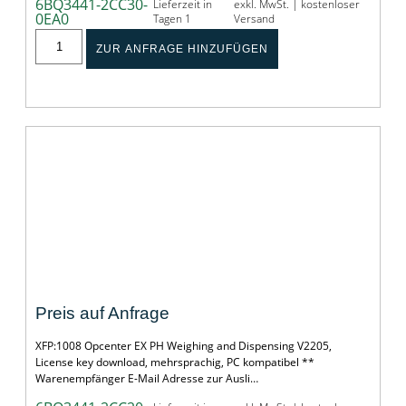
6BQ3441-2CC30-
Lieferzeit in
exkl. MwSt. | kostenloser
0EA0
Tagen 1
Versand
ZUR ANFRAGE HINZUFÜGEN
Opcenter EX PH Weighing and Dispensing
Preis auf Anfrage
XFP:1008 Opcenter EX PH Weighing and Dispensing V2205,
License key download, mehrsprachig, PC kompatibel **
Warenempfänger E-Mail Adresse zur Ausli…