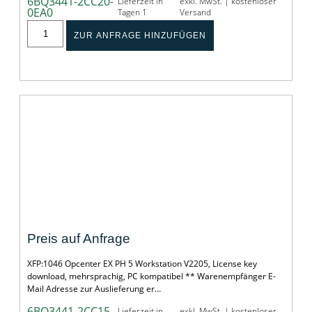
6BQ3441-2CC20-
Lieferzeit in
exkl. MwSt. | kostenloser
0EA0
Tagen 1
Versand
ZUR ANFRAGE HINZUFÜGEN
Opcenter EX PH 5 Workstation
Preis auf Anfrage
XFP:1046 Opcenter EX PH 5 Workstation V2205, License key
download, mehrsprachig, PC kompatibel ** Warenempfänger E-
Mail Adresse zur Auslieferung er…
6BQ3441-2CC15-
Lieferzeit in
exkl. MwSt. | kostenloser