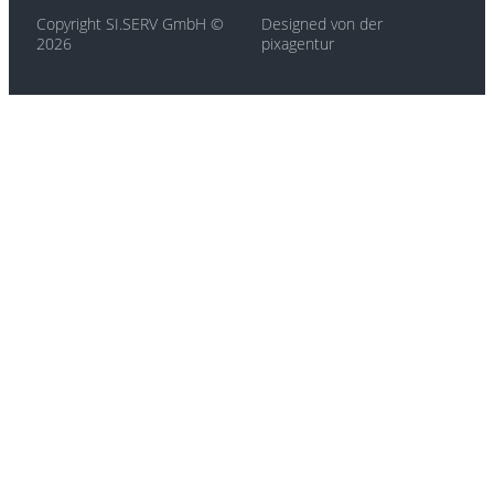
Copyright SI.SERV GmbH ©
Designed von der
2026
pixagentur