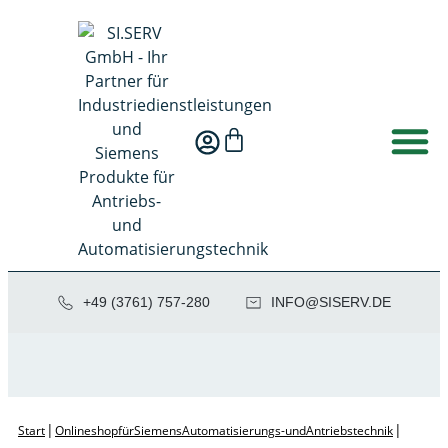
+49 (3761) 757-280
NI
SIS@OF
ED.VRE
|
|
Start
Onlineshop für Siemens Automatisierungs- und Antriebstechnik