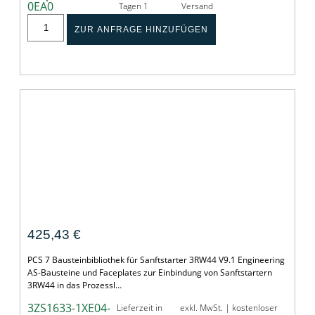
0EA0
Tagen 1
Versand
ZUR ANFRAGE HINZUFÜGEN
PCS 7 Bausteinbibliothek 3RW44 V9.1
425,43
€
PCS 7 Bausteinbibliothek für Sanftstarter 3RW44 V9.1 Engineering
AS-Bausteine und Faceplates zur Einbindung von Sanftstartern
3RW44 in das Prozessl…
3ZS1633-1XE04-
Lieferzeit in
exkl. MwSt. | kostenloser