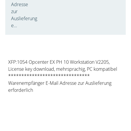
Adresse
zur
Auslieferung
e…
Produktbeschreibung:
XFP:1054 Opcenter EX PH 10 Workstation V2205,
License key download, mehrsprachig, PC kompatibel
*******************************
Warenempfänger E-Mail Adresse zur Auslieferung
erforderlich
Weitere Möglichkeiten zu den Produkten
im Shop