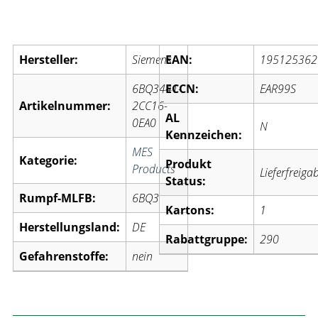
Artikelinformationen:
Hersteller:
Siemens
EAN:
195125362
6BQ3441-
ECCN:
EAR99S
Artikelnummer:
2CC16-
AL
0EA0
N
Kennzeichen:
MES
Kategorie:
Produkt
Products
Lieferfreiga
Status:
Rumpf-MLFB:
6BQ3
Kartons:
1
Herstellungsland:
DE
Rabattgruppe:
290
Gefahrenstoffe:
nein