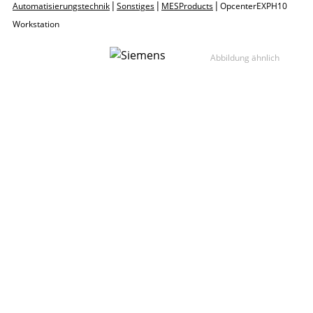
|
|
|
Automatisierungstechnik
Sonstiges
MES Products
Opcenter EX PH 10
Workstation
Abbildung ähnlich