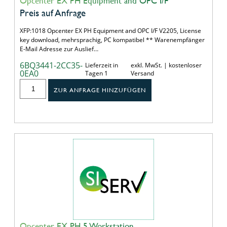
Opcenter EX PH Equipment and OPC I/F
Preis auf Anfrage
XFP:1018 Opcenter EX PH Equipment and OPC I/F V2205, License
key download, mehrsprachig, PC kompatibel ** Warenempfänger
E-Mail Adresse zur Auslief…
6BQ3441-2CC35-
Lieferzeit in
exkl. MwSt. | kostenloser
0EA0
Tagen 1
Versand
ZUR ANFRAGE HINZUFÜGEN
Opcenter EX PH 5 Workstation