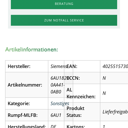
BERATUNG
ZUM NOTFALL SERVICE
Artikelinformationen:
Hersteller:
Siemens
EAN:
402551573
6AU1820-
ECCN:
N
Artikelnummer:
0AA41-
AL
0AB0
N
Kennzeichen:
Kategorie:
Sonstiges
Produkt
Lieferfreiga
Rumpf-MLFB:
6AU1
Status:
Herstellungsland:
DE
Kartons:
1