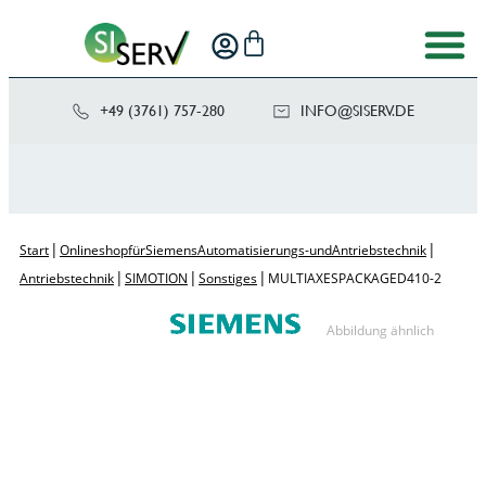
+49 (3761) 757-280
NI
SIS@OF
ED.VRE
|
|
Start
Onlineshop für Siemens Automatisierungs- und Antriebstechnik
|
|
|
Antriebstechnik
SIMOTION
Sonstiges
MULTIAXES PACKAGE D410-2
Abbildung ähnlich