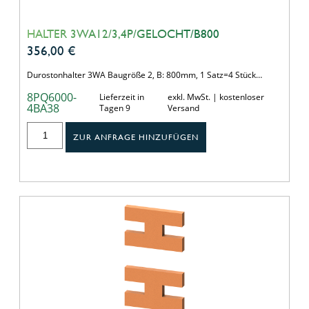
HALTER 3WA12/3,4P/GELOCHT/B800
356,00
€
Durostonhalter 3WA Baugröße 2, B: 800mm, 1 Satz=4 Stück…
8PQ6000-
Lieferzeit in
exkl. MwSt. | kostenloser
4BA38
Tagen 9
Versand
ZUR ANFRAGE HINZUFÜGEN