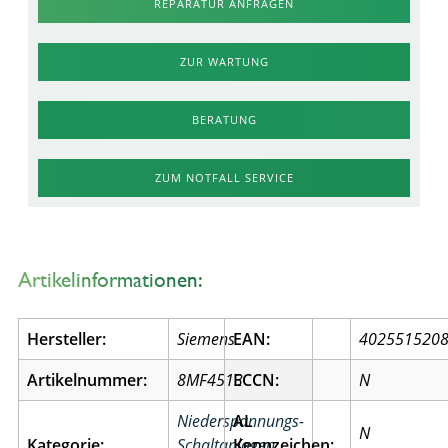
REPARATUR ANFRAGEN
ZUR WARTUNG
BERATUNG
ZUM NOTFALL SERVICE
Artikelinformationen:
Hersteller:
Siemens
EAN:
402551520
Artikelnummer:
8MF4513
ECCN:
N
Niederspannungs-
AL
N
Kategorie:
Schaltanlagen
Kennzeichen: