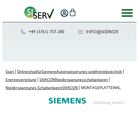
+49 (3761) 757-280
NI
SIS@OF
ED.VRE
|
|
Start
Onlineshop für Siemens Automatisierungs- und Antriebstechnik
|
|
Energieverteilung
SIVACON Niederspanungsschaltanlagen
|
Niederspannungs-Schaltanlagen SIVACON
MONTAGEPLATTE INKL.
Abbildung ähnlich