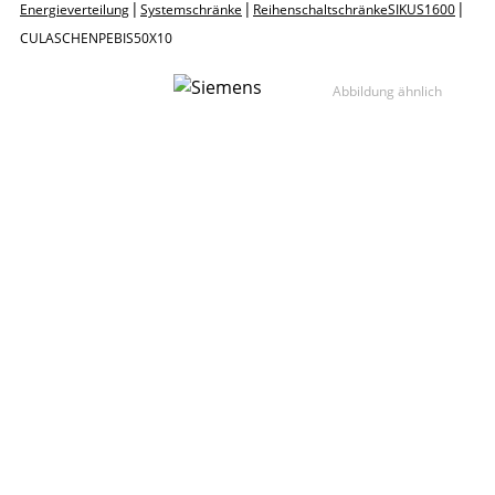
|
|
|
Energieverteilung
Systemschränke
Reihenschaltschränke SIKUS 1600
CU LASCHEN PE BIS 50X10
Abbildung ähnlich