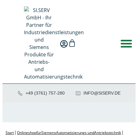
+49 (3761) 757-280
NI
SIS@OF
ED.VRE
|
|
Start
Onlineshop für Siemens Automatisierungs- und Antriebstechnik