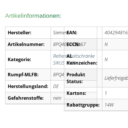
Artikelinformationen:
Hersteller:
Siemens
EAN:
404294816
Artikelnummer:
8PQ4000-0BA67
ECCN:
N
Reihenschaltschränke
AL
Kategorie:
N
SIKUS 1600
Kennzeichen:
Rumpf-MLFB:
8PQ4
Produkt
Lieferfreiga
Status:
Herstellungsland:
DE
Kartons:
1
Gefahrenstoffe:
nein
Rabattgruppe:
14W