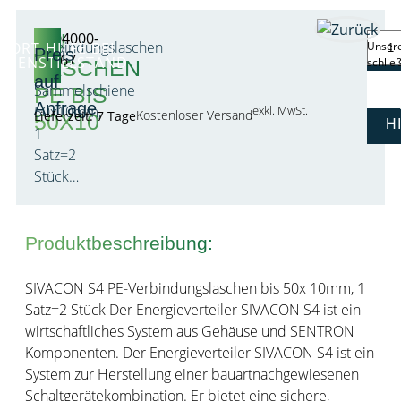
CU
8PQ4000-
Verbindungslaschen
FORT-HILFE BEI
Unsere
Preis
0BA67
AGENSTILLSTAND
schlie
LASCHEN
PE
auf
Sammelschiene
PE BIS
Anfrage
50x10mm,
exkl. MwSt.
Kostenloser Versand
Lieferzeit: 7 Tage
50X10
H
1
Satz=2
Stück…
Produktbeschreibung:
SIVACON S4 PE-Verbindungslaschen bis 50x 10mm, 1
Satz=2 Stück Der Energieverteiler SIVACON S4 ist ein
wirtschaftliches System aus Gehäuse und SENTRON
Komponenten. Der Energieverteiler SIVACON S4 ist ein
System zur Herstellung einer bauartnachgewiesenen
Schaltgerätekombination. Er bietet eine sichere,