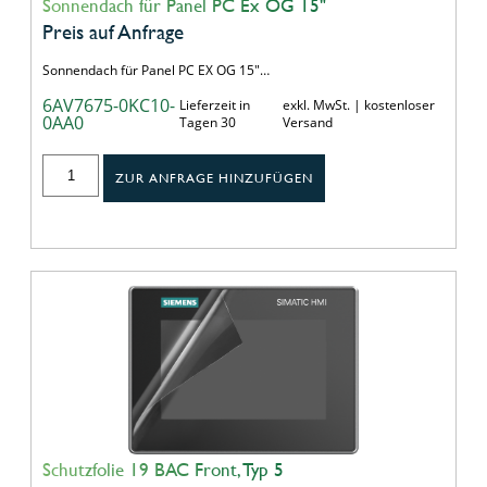
Sonnendach für Panel PC Ex OG 15"
Preis auf Anfrage
Sonnendach für Panel PC EX OG 15"…
6AV7675-0KC10-
Lieferzeit in
exkl. MwSt. | kostenloser
0AA0
Tagen 30
Versand
ZUR ANFRAGE HINZUFÜGEN
Schutzfolie 19 BAC Front, Typ 5