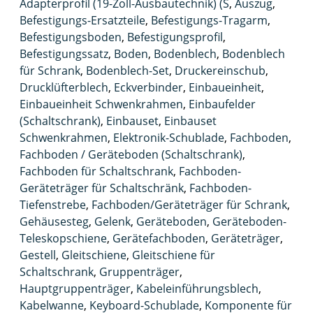
Adapterprofil (19-Zoll-Ausbautechnik) (S
,
Auszug
,
Befestigungs-Ersatzteile
,
Befestigungs-Tragarm
,
Befestigungsboden
,
Befestigungsprofil
,
Befestigungssatz
,
Boden
,
Bodenblech
,
Bodenblech
für Schrank
,
Bodenblech-Set
,
Druckereinschub
,
Drucklüfterblech
,
Eckverbinder
,
Einbaueinheit
,
Einbaueinheit Schwenkrahmen
,
Einbaufelder
(Schaltschrank)
,
Einbauset
,
Einbauset
Schwenkrahmen
,
Elektronik-Schublade
,
Fachboden
,
Fachboden / Geräteboden (Schaltschrank)
,
Fachboden für Schaltschrank
,
Fachboden-
Geräteträger für Schaltschränk
,
Fachboden-
Tiefenstrebe
,
Fachboden/Geräteträger für Schrank
,
Gehäusesteg
,
Gelenk
,
Geräteboden
,
Geräteboden-
Teleskopschiene
,
Gerätefachboden
,
Geräteträger
,
Gestell
,
Gleitschiene
,
Gleitschiene für
Schaltschrank
,
Gruppenträger
,
Hauptgruppenträger
,
Kabeleinführungsblech
,
Kabelwanne
,
Keyboard-Schublade
,
Komponente für