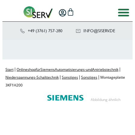
+49 (3761) 757-280
NI
SIS@OF
ED.VRE
|
|
Start
Onlineshop für Siemens Automatisierungs- und Antriebstechnik
|
|
|
Niederspannungs-Schalttechnik
Sonstiges
Sonstiges
Montageplatte
3KF1 H200
Abbildung ähnlich