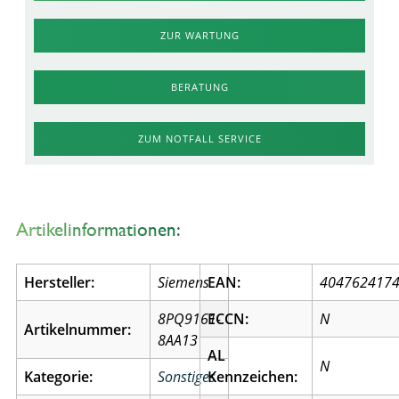
ZUR WARTUNG
BERATUNG
ZUM NOTFALL SERVICE
Artikelinformationen:
Hersteller:
Siemens
EAN:
404762417
8PQ9161-
ECCN:
N
Artikelnummer:
8AA13
AL
N
Kategorie:
Sonstiges
Kennzeichen: