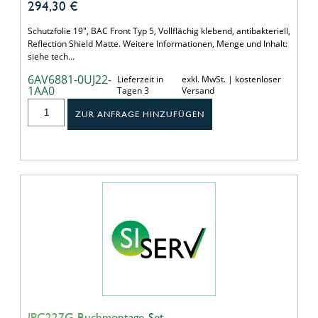
294,30
€
Schutzfolie 19", BAC Front Typ 5, Vollflächig klebend, antibakteriell,
Reflection Shield Matte. Weitere Informationen, Menge und Inhalt:
siehe tech…
6AV6881-0UJ22-
Lieferzeit in
exkl. MwSt. | kostenloser
1AA0
Tagen 3
Versand
ZUR ANFRAGE HINZUFÜGEN
IPC227G Buchmontage-Set