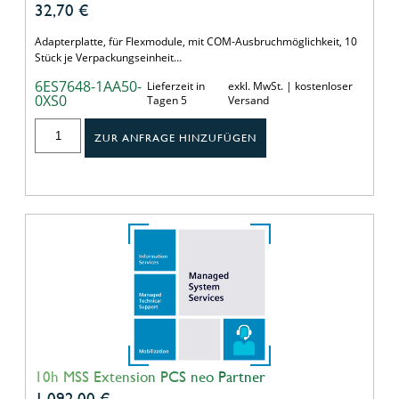
32,70
€
Adapterplatte, für Flexmodule, mit COM-Ausbruchmöglichkeit, 10
Stück je Verpackungseinheit…
6ES7648-1AA50-
Lieferzeit in
exkl. MwSt. | kostenloser
0XS0
Tagen 5
Versand
ZUR ANFRAGE HINZUFÜGEN
10h MSS Extension PCS neo Partner
1.092,00
€