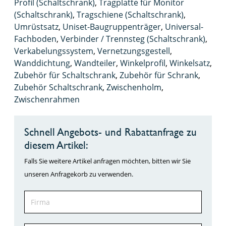
Profil (Schaltschrank)
,
Tragplatte für Monitor
(Schaltschrank)
,
Tragschiene (Schaltschrank)
,
Umrüstsatz
,
Uniset-Baugruppenträger
,
Universal-
Fachboden
,
Verbinder / Trennsteg (Schaltschrank)
,
Verkabelungssystem
,
Vernetzungsgestell
,
Wanddichtung
,
Wandteiler
,
Winkelprofil
,
Winkelsatz
,
Zubehör für Schaltschrank
,
Zubehör für Schrank
,
Zubehör Schaltschrank
,
Zwischenholm
,
Zwischenrahmen
Schnell Angebots- und Rabattanfrage zu
diesem Artikel:
Falls Sie weitere Artikel anfragen möchten, bitten wir Sie
unseren Anfragekorb zu verwenden.