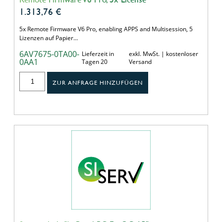
1.313,76
€
5x Remote Firmware V6 Pro, enabling APPS and Multisession, 5
Lizenzen auf Papier…
6AV7675-0TA00-
Lieferzeit in
exkl. MwSt. | kostenloser
0AA1
Tagen 20
Versand
ZUR ANFRAGE HINZUFÜGEN