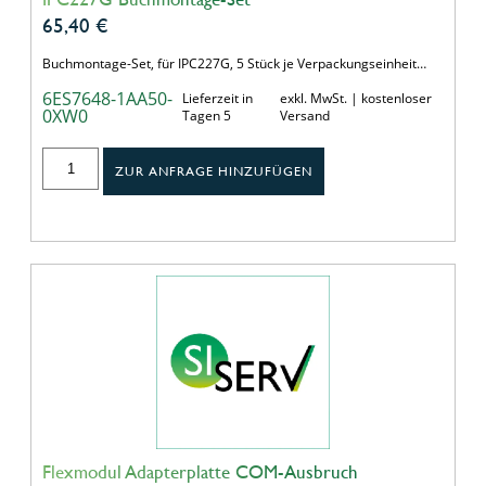
65,40
€
Buchmontage-Set, für IPC227G, 5 Stück je Verpackungseinheit…
6ES7648-1AA50-
Lieferzeit in
exkl. MwSt. | kostenloser
0XW0
Tagen 5
Versand
ZUR ANFRAGE HINZUFÜGEN
Flexmodul Adapterplatte COM-Ausbruch