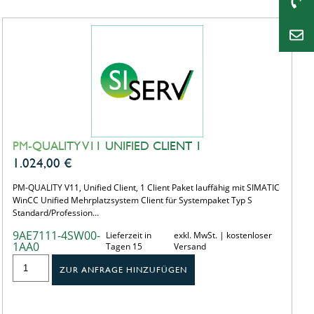
PM-QUALITY V11 UNIFIED CLIENT 1
1.024,00
€
PM-QUALITY V11, Unified Client, 1 Client Paket lauffähig mit SIMATIC
WinCC Unified Mehrplatzsystem Client für Systempaket Typ S
Standard/Profession…
9AE7111-4SW00-
Lieferzeit in
exkl. MwSt. | kostenloser
1AA0
Tagen 15
Versand
ZUR ANFRAGE HINZUFÜGEN