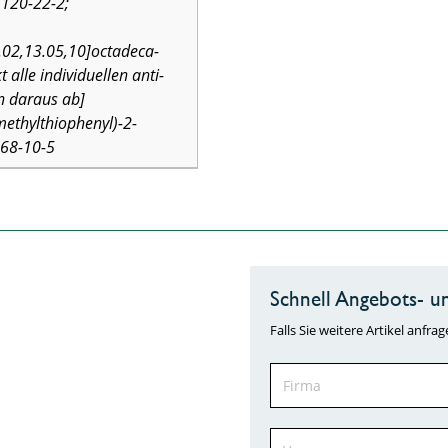
1120-22-2;
.02,13.05,10]octadeca-
 alle individuellen anti-
n daraus ab]
ethylthiophenyl)-2-
868-10-5
Schnell Angebots- un
Falls Sie weitere Artikel anf