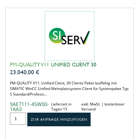
PM-QUALITY V11 UNIFIED CLIENT 30
23.040,00
€
PM-QUALITY V11, Unified Client, 30 Clients Paket lauffähig mit
SIMATIC WinCC Unified Mehrplatzsystem Client für Systempaket Typ
S Standard/Professi…
9AE7111-4SW00-
Lieferzeit in
exkl. MwSt. | kostenloser
1AA3
Tagen 15
Versand
ZUR ANFRAGE HINZUFÜGEN