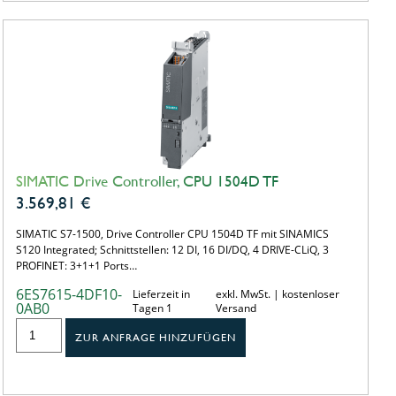
SIMATIC Drive Controller, CPU 1504D TF
3.569,81
€
SIMATIC S7-1500, Drive Controller CPU 1504D TF mit SINAMICS
S120 Integrated; Schnittstellen: 12 DI, 16 DI/DQ, 4 DRIVE-CLiQ, 3
PROFINET: 3+1+1 Ports…
6ES7615-4DF10-
Lieferzeit in
exkl. MwSt. | kostenloser
0AB0
Tagen 1
Versand
ZUR ANFRAGE HINZUFÜGEN