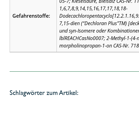
05-7; Kieselsäure, Bleisalz CAS-Nr. 1
1,6,7,8,9,14,15,16,17,17,18,18-
Gefahrenstoffe:
Dodecachloropentacyclo[12.2.1.16,9
7,15-dien (“Dechloran Plus”TM) [deckt
und syn-Isomere oder Kombinatione
lblREACHCasNo0007; 2-Methyl-1-(4-m
morpholinopropan-1-on CAS-Nr. 71
Schlagwörter zum Artikel: