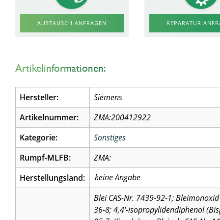
AUSTAUSCH ANFRAGEN
REPARATUR ANF
Artikelinformationen:
Hersteller:
Siemens
Artikelnummer:
ZMA:200412922
Kategorie:
Sonstiges
Rumpf-MLFB:
ZMA:
Herstellungsland:
Blei CAS-Nr. 7439-92-1; Bleimonoxid 
36-8; 4,4′-isopropylidendiphenol (Bi