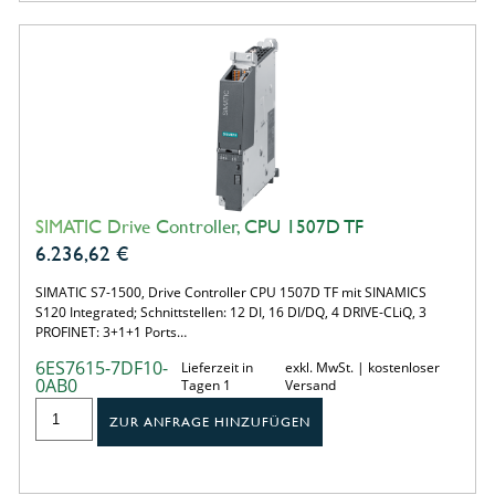
SIMATIC Drive Controller, CPU 1507D TF
6.236,62
€
SIMATIC S7-1500, Drive Controller CPU 1507D TF mit SINAMICS
S120 Integrated; Schnittstellen: 12 DI, 16 DI/DQ, 4 DRIVE-CLiQ, 3
PROFINET: 3+1+1 Ports…
6ES7615-7DF10-
Lieferzeit in
exkl. MwSt. | kostenloser
0AB0
Tagen 1
Versand
ZUR ANFRAGE HINZUFÜGEN