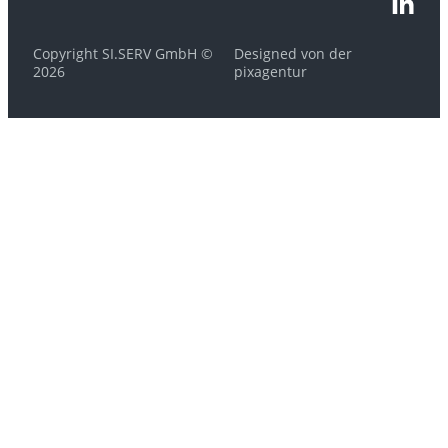
Copyright SI.SERV GmbH ©
Designed von der
2026
pixagentur