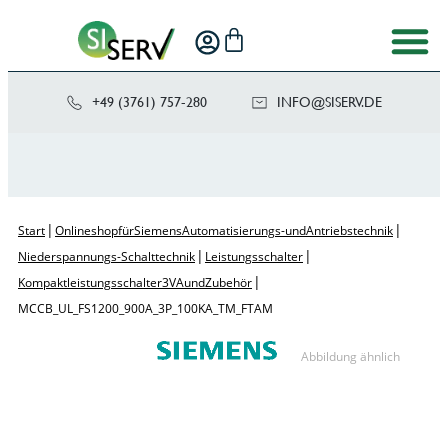
+49 (3761) 757-280
NI
SIS@OF
ED.VRE
|
|
Start
Onlineshop für Siemens Automatisierungs- und Antriebstechnik
|
|
Niederspannungs-Schalttechnik
Leistungsschalter
|
Kompaktleistungsschalter 3VA und Zubehör
MCCB_UL_FS1200_900A_3P_100KA_TM_ FTAM
Abbildung ähnlich