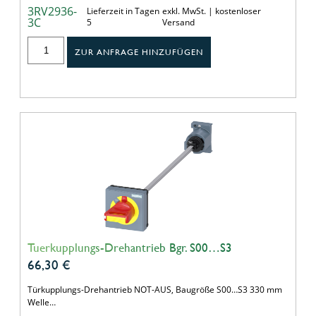
3RV2936-
Lieferzeit in Tagen
exkl. MwSt. | kostenloser
3C
5
Versand
ZUR ANFRAGE HINZUFÜGEN
Tuerkupplungs-Drehantrieb Bgr. S00…S3
66,30
€
Türkupplungs-Drehantrieb NOT-AUS, Baugröße S00…S3 330 mm
Welle…