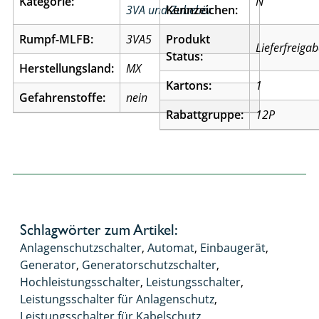
Kategorie:
N
3VA und Zubehör
Kennzeichen:
Rumpf-MLFB:
3VA5
Produkt
Lieferfreiga
Status:
Herstellungsland:
MX
Kartons:
1
Gefahrenstoffe:
nein
Rabattgruppe:
12P
Schlagwörter zum Artikel:
Anlagenschutzschalter
,
Automat
,
Einbaugerät
,
Generator
,
Generatorschutzschalter
,
Hochleistungsschalter
,
Leistungsschalter
,
Leistungsschalter für Anlagenschutz
,
Leistungsschalter für Kabelschutz
,