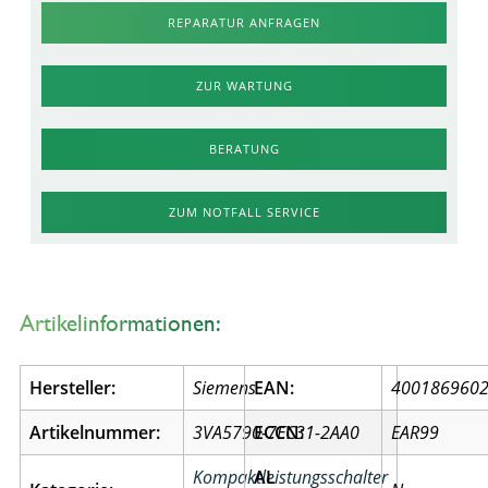
REPARATUR ANFRAGEN
ZUR WARTUNG
BERATUNG
ZUM NOTFALL SERVICE
Artikelinformationen:
Hersteller:
Siemens
EAN:
400186960
Artikelnummer:
3VA5790-7EC31-2AA0
ECCN:
EAR99
Kompaktleistungsschalter
AL