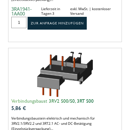
3RA1941-
Lieferzeit in
exkl. MwSt. | kostenloser
1AA00
Tagen 3
Versand
ZUR ANFRAGE HINZUFÜGEN
Verbindungsbaust 3RV2 S00/S0, 3RT S00
5,86
€
Verbindungsbaustein elektrisch und mechanisch für
3RV2.1/3RV2.2 und 3RT2.1 AC- und DC-Betätigung
(Einzelstückverpackung)…