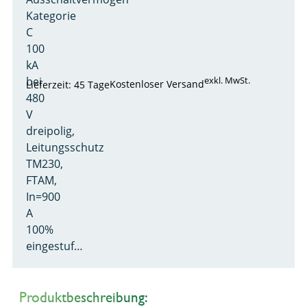
Kategorie
C
100
kA
bei
exkl. MwSt.
Kostenloser Versand
Lieferzeit: 45 Tage
480
V
dreipolig,
Leitungsschutz
TM230,
FTAM,
In=900
A
100%
eingestuf…
Produktbeschreibung: