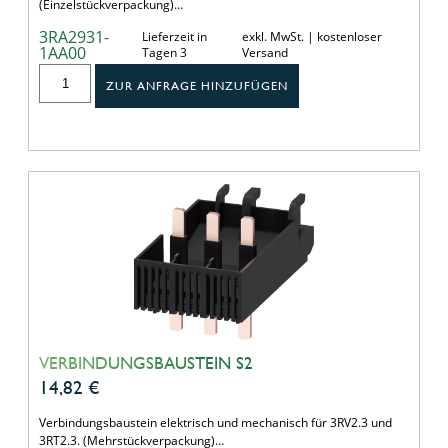
(Einzelstückverpackung)…
3RA2931-
Lieferzeit in
exkl. MwSt. | kostenloser
1AA00
Tagen 3
Versand
ZUR ANFRAGE HINZUFÜGEN
VERBINDUNGSBAUSTEIN S2
14,82
€
Verbindungsbaustein elektrisch und mechanisch für 3RV2.3 und
3RT2.3. (Mehrstückverpackung)…