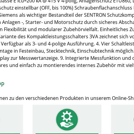
asse E Icu=200 kA @ 415 V 4-polig, Anlagenschutz ETU860, 
schutz einstellbar (OFF, bis 100%) Schraubenflachanschluss
Siemens als wichtiger Bestandteil der SENTRON Schutzkomp
Anlagen -, Starter- und Motorschutz durch sicheres Abschal
 Flexibilität und modularer Zubehörvielfalt. Einheitliches
riante des Kompaktleistungsschalters 3VA zeichnet sich vo
Verfügbar als 3- und 4-polige Ausführung. 4. Vier Schaltlei
age in Festeinbau, Stecktechnik, Einschubtechnik möglich. 
Display zur Messwertanzeige. 9. Integrierte Messfunktion 
s und einfach zu montierendes internes Zubehör mit vielf
op
Ihnen zu den verschiedenen Produkten in unserem Online-S