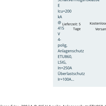
E
Icu=200
kA
@
Kostenlos
Lieferzeit: 5
415
Tage
Versa
V
4-
polig,
Anlagenschutz
ETU860,
LSIG,
In=250A
Überlastschutz
Ir=100A…