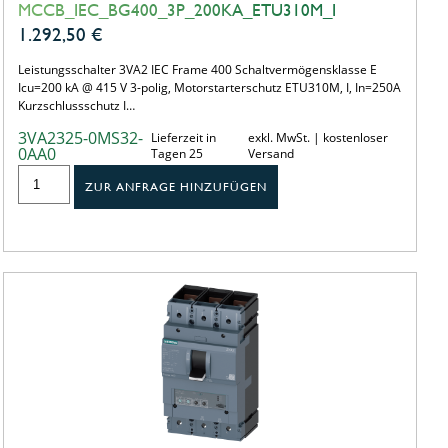
MCCB_IEC_BG400_3P_200KA_ETU310M_I
1.292,50
€
Leistungsschalter 3VA2 IEC Frame 400 Schaltvermögensklasse E
Icu=200 kA @ 415 V 3-polig, Motorstarterschutz ETU310M, I, In=250A
Kurzschlussschutz I…
3VA2325-0MS32-
Lieferzeit in
exkl. MwSt. | kostenloser
0AA0
Tagen 25
Versand
ZUR ANFRAGE HINZUFÜGEN