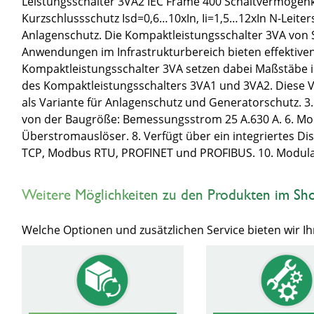
Leistungsschalter 3VA2 IEC Frame 400 Schaltvermögenkl
Kurzschlussschutz Isd=0,6…10xIn, Ii=1,5…12xIn N-Leiter
Anlagenschutz. Die Kompaktleistungsschalter 3VA von 
Anwendungen im Infrastrukturbereich bieten effektiven 
Kompaktleistungsschalter 3VA setzen dabei Maßstäbe in
des Kompaktleistungsschalters 3VA1 und 3VA2. Diese Va
als Variante für Anlagenschutz und Generatorschutz. 3. 
von der Baugröße: Bemessungsstrom 25 A.630 A. 6. Mont
Überstromauslöser. 8. Verfügt über ein integriertes 
TCP, Modbus RTU, PROFINET und PROFIBUS. 10. Modulare
Weitere Möglichkeiten zu den Produkten im Sh
Welche Optionen und zusätzlichen Service bieten wir 