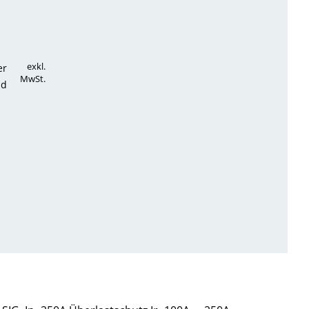
exkl.
er
MwSt.
nd