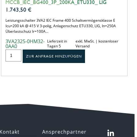
MCCB_IEC_BG400_3P_200KA_ETU330_ LIG
1.743,50
€
Leistungsschalter 3VA2 IEC Frame 400 Schaltvermögensklasse E
Icu=200 kA @ 415 V 3-polig, Anlagenschutz ETU330, LIG, In=250A
Überlastschutz Ir=100A…
3VA2325-0HM32-
Lieferzeit in
exkl. MwSt. | kostenloser
0AA0
Tagen 5
Versand
ZUR ANFRAGE HINZUFÜGEN
Kontakt
Ansprechpartner