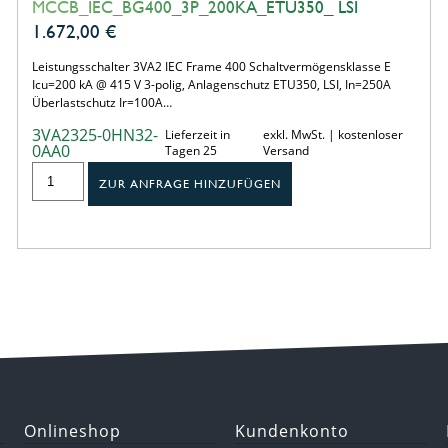
MCCB_IEC_BG400_3P_200KA_ETU350_ LSI
1.672,00
€
Leistungsschalter 3VA2 IEC Frame 400 Schaltvermögensklasse E
Icu=200 kA @ 415 V 3-polig, Anlagenschutz ETU350, LSI, In=250A
Überlastschutz Ir=100A…
3VA2325-0HN32-
Lieferzeit in
exkl. MwSt. | kostenloser
0AA0
Tagen 25
Versand
ZUR ANFRAGE HINZUFÜGEN
Onlineshop
Kundenkonto