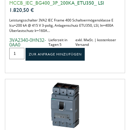
MCCB_IEC_BG400_3P_200KA_ETU350_ LSI
1.820,50
€
Leistungsschalter 3VA2 IEC Frame 400 Schaltvermögensklasse E
Icu=200 kA @ 415 V 3-polig, Anlagenschutz ETU350, LSI, In=400A
Überlastschutz Ir=160A…
3VA2340-0HN32-
Lieferzeit in
exkl. MwSt. | kostenloser
0AA0
Tagen 5
Versand
ZUR ANFRAGE HINZUFÜGEN