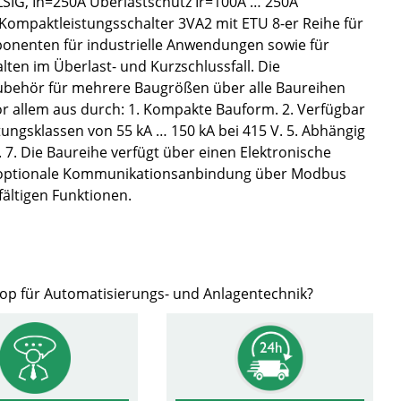
LSIG, In=250A Überlastschutz Ir=100A … 250A
 Kompaktleistungsschalter 3VA2 mit ETU 8-er Reihe für
onenten für industrielle Anwendungen sowie für
ten im Überlast- und Kurzschlussfall. Die
 Zubehör für mehrere Baugrößen über alle Baureihen
r allem aus durch: 1. Kompakte Bauform. 2. Verfügbar
stungsklassen von 55 kA … 150 kA bei 415 V. 5. Abhängig
7. Die Baureihe verfügt über einen Elektronische
und optionale Kommunikationsanbindung über Modbus
ältigen Funktionen.
hop für Automatisierungs- und Anlagentechnik?