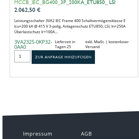
MCCB_IEC_BG400_3P_200KA_ETU850_ LSI
2.062,50
€
Leistungsschalter 3VA2 IEC Frame 400 Schaltvermögensklasse E
Icu=200 kA @ 415 V 3-polig, Anlagenschutz ETU850, LSI, In=250A
Überlastschutz Ir=100A…
3VA2325-0KP32-
Lieferzeit in
exkl. MwSt. | kostenloser
0AA0
Tagen 25
Versand
ZUR ANFRAGE HINZUFÜGEN
Impressum
AGB