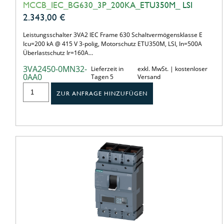
MCCB_IEC_BG630_3P_200KA_ETU350M_ LSI
2.343,00
€
Leistungsschalter 3VA2 IEC Frame 630 Schaltvermögensklasse E
Icu=200 kA @ 415 V 3-polig, Motorschutz ETU350M, LSI, In=500A
Überlastschutz Ir=160A…
3VA2450-0MN32-
Lieferzeit in
exkl. MwSt. | kostenloser
0AA0
Tagen 5
Versand
ZUR ANFRAGE HINZUFÜGEN