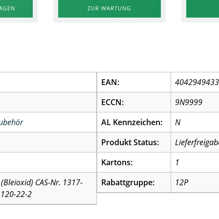
RAGEN
ZUR WARTUNG
EAN:
404294943
ECCN:
9N9999
Zubehör
AL Kennzeichen:
N
Produkt Status:
Lieferfreigab
Kartons:
1
(Bleioxid) CAS-Nr. 1317-
Rabattgruppe:
12P
11120-22-2