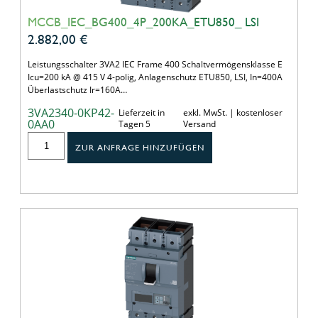
MCCB_IEC_BG400_4P_200KA_ETU850_ LSI
2.882,00
€
Leistungsschalter 3VA2 IEC Frame 400 Schaltvermögensklasse E
Icu=200 kA @ 415 V 4-polig, Anlagenschutz ETU850, LSI, In=400A
Überlastschutz Ir=160A…
3VA2340-0KP42-
Lieferzeit in
exkl. MwSt. | kostenloser
0AA0
Tagen 5
Versand
ZUR ANFRAGE HINZUFÜGEN