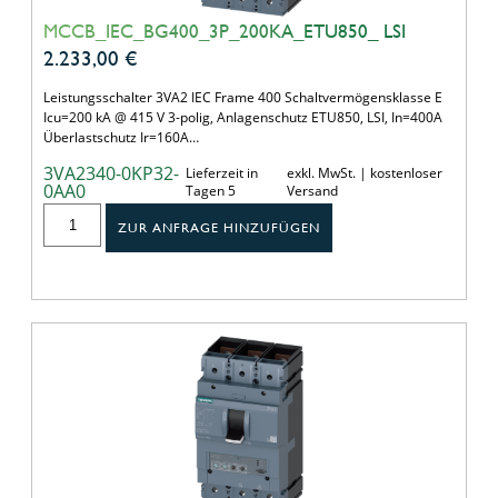
MCCB_IEC_BG400_3P_200KA_ETU850_ LSI
2.233,00
€
Leistungsschalter 3VA2 IEC Frame 400 Schaltvermögensklasse E
Icu=200 kA @ 415 V 3-polig, Anlagenschutz ETU850, LSI, In=400A
Überlastschutz Ir=160A…
3VA2340-0KP32-
Lieferzeit in
exkl. MwSt. | kostenloser
0AA0
Tagen 5
Versand
ZUR ANFRAGE HINZUFÜGEN