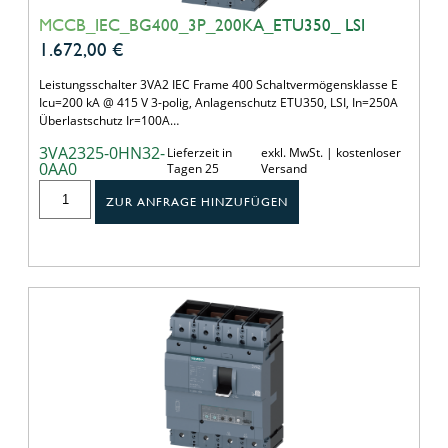
MCCB_IEC_BG400_3P_200KA_ETU350_ LSI
1.672,00
€
Leistungsschalter 3VA2 IEC Frame 400 Schaltvermögensklasse E
Icu=200 kA @ 415 V 3-polig, Anlagenschutz ETU350, LSI, In=250A
Überlastschutz Ir=100A…
3VA2325-0HN32-
Lieferzeit in
exkl. MwSt. | kostenloser
0AA0
Tagen 25
Versand
ZUR ANFRAGE HINZUFÜGEN