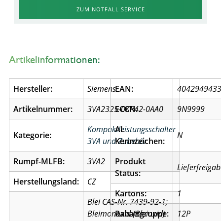
ZUM NOTFALL SERVICE
Artikelinformationen:
Hersteller:
Siemens
EAN:
404294943
Artikelnummer:
3VA2325-0KP42-0AA0
ECCN:
9N9999
Kompaktleistungsschalter
AL
Kategorie:
N
3VA und Zubehör
Kennzeichen:
Rumpf-MLFB:
3VA2
Produkt
Lieferfreiga
Status:
Herstellungsland:
CZ
Kartons:
1
Blei CAS-Nr. 7439-92-1;
Bleimonoxid (Bleioxid)
Rabattgruppe:
12P