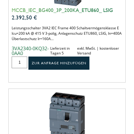
MCCB_IEC_BG400_3P_200KA_ETU860_ LSIG
2.392,50
€
Leistungsschalter 3VA2 IEC Frame 400 Schaltvermögensklasse E
Icu=200 kA @ 415 V 3-polig, Anlagenschutz ETU860, LSIG, In=400A
Überlastschutz Ir=160A…
3VA2340-0KQ32-
Lieferzeit in
exkl. MwSt. | kostenloser
0AA0
Tagen 5
Versand
ZUR ANFRAGE HINZUFÜGEN