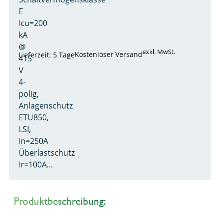
E
Icu=200
kA
@
exkl. MwSt.
Kostenloser Versand
Lieferzeit: 5 Tage
415
V
4-
polig,
Anlagenschutz
ETU850,
LSI,
In=250A
Überlastschutz
Ir=100A…
Produktbeschreibung: