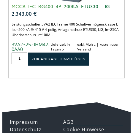
MCCB_IEC_BG400_4P_200KA_ETU330_ LIG
2.343,00
€
Leistungsschalter 3VA2 IEC Frame 400 Schaltvermögensklasse E
Icu=200 kA @ 415 V 4-polig, Anlagenschutz ETU330, LIG, In=250A
Überlastschutz Ir=100A…
3VA2325-0HM42-
Lieferzeit in
exkl. MwSt. | kostenloser
0AA0
Tagen 5
Versand
ZUR ANFRAGE HINZUFÜGEN
Impressum
AGB
Datenschutz
Cookie Hinweise