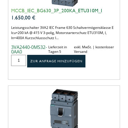
MCCB_IEC_BG630_3P_200KA_ETU310M_I
1.650,00
€
Leistungsschalter 3VA2 IEC Frame 630 Schaltvermögensklasse E
Icu=200 kA @ 415 V 3-polig, Motorstarterschutz ETU310M, I,
In=400A Kurzschlussschutz I…
3VA2440-0MS32-
Lieferzeit in
exkl. MwSt. | kostenloser
0AA0
Tagen 5
Versand
ZUR ANFRAGE HINZUFÜGEN