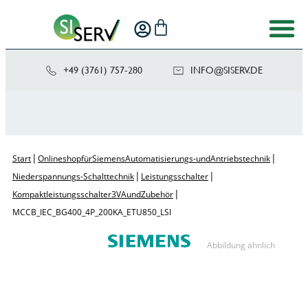
+49 (3761) 757-280
NI
SIS@OF
ED.VRE
|
|
Start
Onlineshop für Siemens Automatisierungs- und Antriebstechnik
|
|
Niederspannungs-Schalttechnik
Leistungsschalter
|
Kompaktleistungsschalter 3VA und Zubehör
MCCB_IEC_BG400_4P_200KA_ETU850_ LSI
Abbildung ähnlich