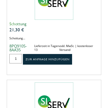
Schottung
21,30
€
Schottung…
8PQ9105-
Lieferzeit in Tagen
exkl. MwSt. | kostenloser
8AA35
13
Versand
ZUR ANFRAGE HINZUFÜGEN