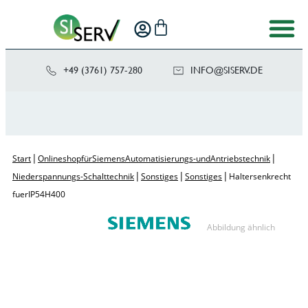
+49 (3761) 757-280
NI
SIS@OF
ED.VRE
|
|
Start
Onlineshop für Siemens Automatisierungs- und Antriebstechnik
|
|
|
Niederspannungs-Schalttechnik
Sonstiges
Sonstiges
Halter senkrecht
fuer IP54 H400
Abbildung ähnlich