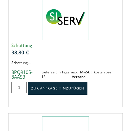
Schottung
38,80
€
Schottung…
8PQ9105-
Lieferzeit in Tagen
exkl. MwSt. | kostenloser
8AA53
13
Versand
ZUR ANFRAGE HINZUFÜGEN