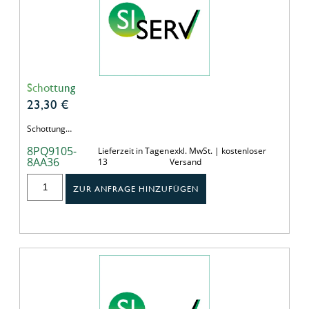
Schottung
23,30
€
Schottung…
8PQ9105-
Lieferzeit in Tagen
exkl. MwSt. | kostenloser
8AA36
13
Versand
ZUR ANFRAGE HINZUFÜGEN