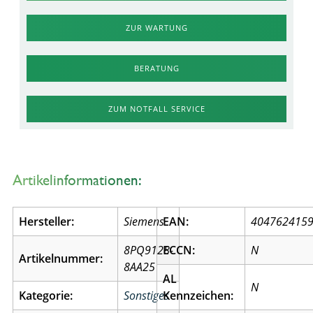
ZUR WARTUNG
BERATUNG
ZUM NOTFALL SERVICE
Artikelinformationen:
Hersteller:
Siemens
EAN:
404762415
8PQ9128-
ECCN:
N
Artikelnummer:
8AA25
AL
N
Kategorie:
Sonstiges
Kennzeichen: