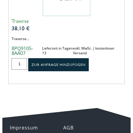
Traverse
38,10
€
Traverse…
8PQ9105-
Lieferzeit in Tagen
exkl. MwSt. | kostenloser
8AA07
13
Versand
ZUR ANFRAGE HINZUFÜGEN
Impressum
AGB