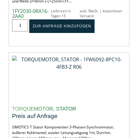
und Welle D=8mm x L=25mm (1F…
1FY2030-0RA16-
Lieferzeit in
exkl. MwSt. | kostenloser
2AA0
Tagen 15
Versand
ZUR ANFRAGE HINZUFÜGEN
TORQUEMOTOR, STATOR
Preis auf Anfrage
SIMOTICS T Stator Komponenten 3-Phasen-Synchronmotor;
äußerer Kühlmantel; axialer Leitungsabgang 1m; Durchm.