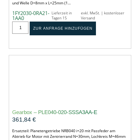
und Welle D=8mm x L=25mm (1…
1FY2030-0RA21-
Lieferzeit in
exkl. MwSt. | kostenloser
1AA0
Tagen 15
Versand
ZUR ANFRAGE HINZUFÜGEN
Gearbox – PLE040-020-SSSA3AA-E
361,84
€
Ersatzteil: Planetengetriebe NRB040 i=20 mit Passfeder am
Abtrieb für Motor mit Zentrierrand N=30mm, Lochkreis M=46mm