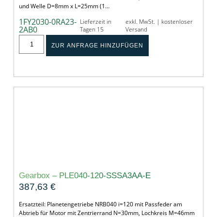
und Welle D=8mm x L=25mm (1…
1FY2030-0RA23-
Lieferzeit in
exkl. MwSt. | kostenloser
2AB0
Tagen 15
Versand
ZUR ANFRAGE HINZUFÜGEN
Gearbox – PLE040-120-SSSA3AA-E
387,63
€
Ersatzteil: Planetengetriebe NRB040 i=120 mit Passfeder am
Abtrieb für Motor mit Zentrierrand N=30mm, Lochkreis M=46mm