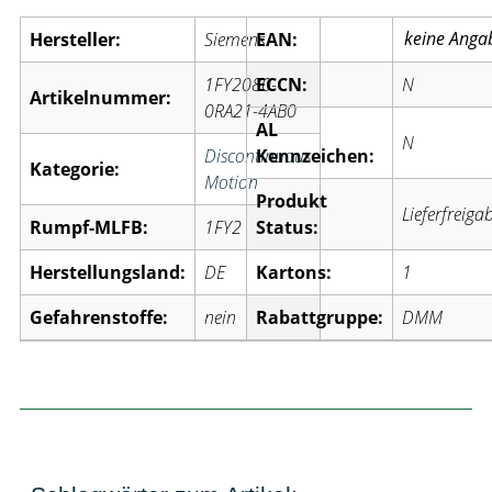
Hersteller:
Siemens
EAN:
1FY2080-
ECCN:
N
Artikelnummer:
0RA21-4AB0
AL
N
Discontinuous
Kennzeichen:
Kategorie:
Motion
Produkt
Lieferfreiga
Rumpf-MLFB:
1FY2
Status:
Herstellungsland:
DE
Kartons:
1
Gefahrenstoffe:
nein
Rabattgruppe:
DMM