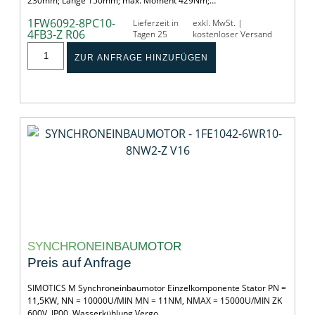
230mm; Länge 150mm; max. Moment 429Nm;…
1FW6092-8PC10-
Lieferzeit in
exkl. MwSt. |
4FB3-Z R06
Tagen 25
kostenloser Versand
ZUR ANFRAGE HINZUFÜGEN
SYNCHRONEINBAUMOTOR
Preis auf Anfrage
SIMOTICS M Synchroneinbaumotor Einzelkomponente Stator PN =
11,5KW, NN = 10000U/MIN MN = 11NM, NMAX = 15000U/MIN ZK
600V, IP00, Wasserkühlung Vergo…