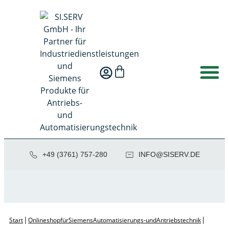
+49 (3761) 757-280
NI
SIS@OF
ED.VRE
|
|
Start
Onlineshop für Siemens Automatisierungs- und Antriebstechnik