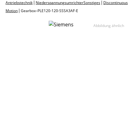
|
|
Antriebstechnik
Niederspannungsumrichter Sonstiges
Discontinuous
|
Motion
Gearbox – PLE120-120-SSSA3AF-E
Abbildung ähnlich