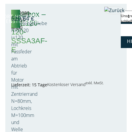
Gearbox –
1FY2080-
Ersatzteil:
FORT-HILFE BEI
Unsere
510,54
€
0RA21-
AGENSTILLSTAND
schlie
PLE120-
Planetengetriebe
4AB0
NRB120
120-
i=120
SSSA3AF-
H
mit
E
Passfeder
am
Abtrieb
für
Motor
exkl. MwSt.
Kostenloser Versand
Lieferzeit: 15 Tage
mit
Zentrierrand
N=80mm,
Lochkreis
M=100mm
und
Welle