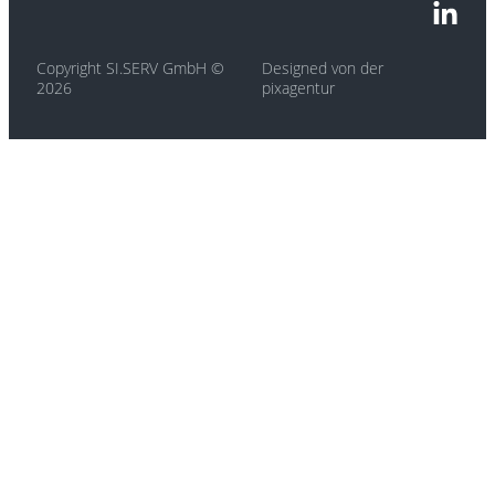
Copyright SI.SERV GmbH ©
Designed von der
2026
pixagentur