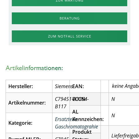
ZUR WARTUNG
BERATUNG
ZUM NOTFALL SERVICE
Artikelinformationen:
Hersteller:
Siemens
EAN:
C79451-A3364-
ECCN:
N
Artikelnummer:
B117
AL
N
Ersatzteile
Kennzeichen:
Kategorie:
Gaschromatograhie
Produkt
Lieferfreiga