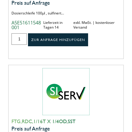
Preis auf Anfrage
Dosierschleife 100µl , sulfinert…
A5E51611548
Lieferzeit in
exkl. MwSt. | kostenloser
001
Tagen 14
Versand
ZUR ANFRAGE HINZUFÜGEN
FTG,RDC,1/16T X 1/4OD,SST
Preis auf Anfrage