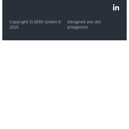
Copyright SI.SERV GmbH ©
Designed von der
2026
pixagentur