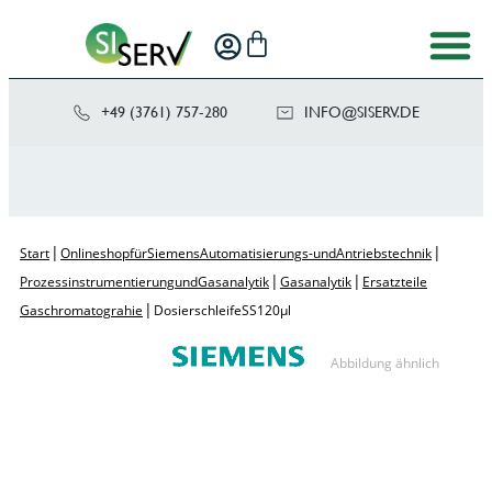
+49 (3761) 757-280
NI
SIS@OF
ED.VRE
|
|
Start
Onlineshop für Siemens Automatisierungs- und Antriebstechnik
|
|
Prozessinstrumentierung und Gasanalytik
Gasanalytik
Ersatzteile
|
Gaschromatograhie
Dosierschleife SS 120µl
Abbildung ähnlich