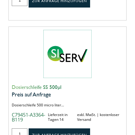
ZUR ANFRAGE HINZUFÜGEN
Dosierschleife SS 500µl
Preis auf Anfrage
Dosierschleife 500 micro liter…
C79451-A3364-
Lieferzeit in
exkl. MwSt. | kostenloser
B119
Tagen 14
Versand
ZUR ANFRAGE HINZUFÜGEN