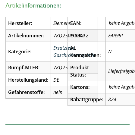
Artikelinformationen:
Hersteller:
Siemens
EAN:
Artikelnummer:
7KQ2501-0AA12
ECCN:
EAR99I
Ersatzteile
AL
Kategorie:
N
Gaschromatograhie
Kennzeichen:
Rumpf-MLFB:
7KQ25
Produkt
Lieferfreiga
Status:
Herstellungsland:
DE
Kartons:
Gefahrenstoffe:
nein
Rabattgruppe:
824