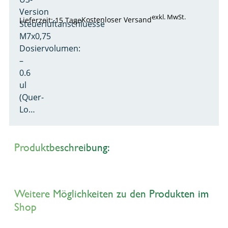
Version
exkl. MwSt.
Kostenloser Versand
Lieferzeit: 15 Tage
Steuerluftanschluesse
M7x0,75
Dosiervolumen:
–
0.6
ul
(Quer-
Lo…
Produktbeschreibung:
Weitere Möglichkeiten zu den Produkten im
Shop