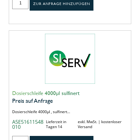
ZUR ANFRAGE HINZUFÜGEN
Dosierschleife 4000µl sulfinert
Preis auf Anfrage
Dosierschleife 4000µl , sulfinert…
A5E51611548
Lieferzeit in
exkl. MwSt. | kostenloser
010
Tagen 14
Versand