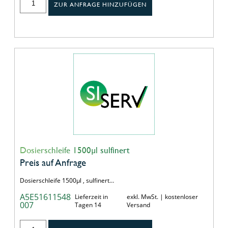
ZUR ANFRAGE HINZUFÜGEN
Dosierschleife 1500µl sulfinert
Preis auf Anfrage
Dosierschleife 1500µl , sulfinert…
A5E51611548
Lieferzeit in
exkl. MwSt. | kostenloser
007
Tagen 14
Versand