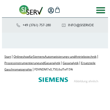
+49 (3761) 757-280
NI
SIS@OF
ED.VRE
|
|
Start
Onlineshop für Siemens Automatisierungs- und Antriebstechnik
|
|
Prozessinstrumentierung und Gasanalytik
Gasanalytik
Ersatzteile
|
Gaschromatograhie
FDV ND M7x0,75 0,6ul Tef 15%
Abbildung ähnlich