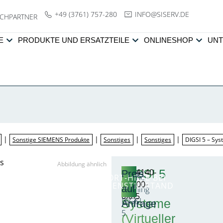
+49 (3761) 757-280
NI
SIS@OF
ED.VRE
CHPARTNER
E
PRODUKTE UND ERSATZTEILE
ONLINESHOP
UN
|
|
|
|
Sonstige SIEMENS Produkte
Sonstiges
Sonstiges
DIGSI 5 – Sys
Abbildung ähnlich
DIGSI 5
9CA4140-
Preis
Online-
SOFORT-HILFE BEI
4SD00-
ANLAGENSTILLSTAND
–
auf
Training
0XA5
DIGSI
Systeme
Anfrage
5
(Virtueller