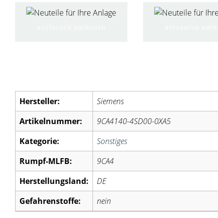
AUSTAUSCH ANFRAGEN
REPARATUR ANF
Artikelinformationen:
Hersteller:
Siemens
Artikelnummer:
9CA4140-4SD00-0XA5
Kategorie:
Sonstiges
Rumpf-MLFB:
9CA4
Herstellungsland:
DE
Gefahrenstoffe:
nein