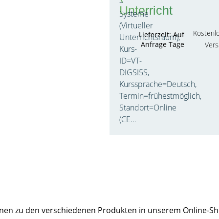
–
Unterricht
Systeme
(Virtueller
Kostenl
Lieferzeit: Auf
Unterrichtsraum),
Anfrage Tage
Ver
Kurs-
ID=VT-
DIGSI5S,
Kurssprache=Deutsch,
Termin=frühestmöglich,
Standort=Online
(CE…
m Shop
Ihnen zu den verschiedenen Produkten in unserem Online-S