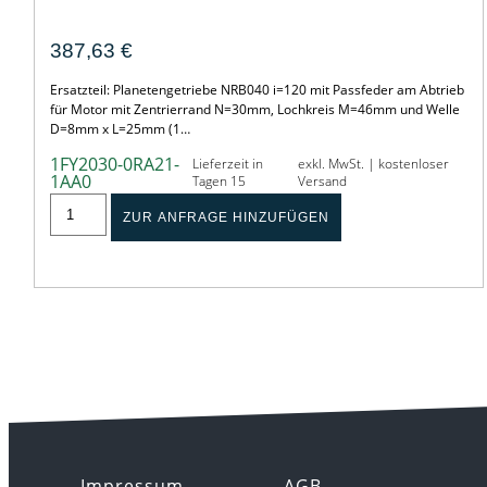
Gearbox – PLE040-120-SSSA3AA-E
387,63
€
Ersatzteil: Planetengetriebe NRB040 i=120 mit Passfeder am Abtrieb
für Motor mit Zentrierrand N=30mm, Lochkreis M=46mm und Welle
D=8mm x L=25mm (1…
1FY2030-0RA21-
Lieferzeit in
exkl. MwSt. | kostenloser
1AA0
Tagen 15
Versand
ZUR ANFRAGE HINZUFÜGEN
Impressum
AGB