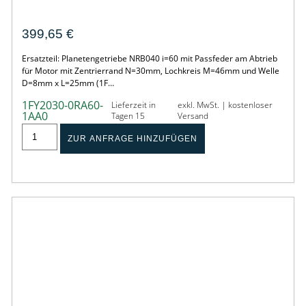
Gearbox – PLE040-060-SSSA3AA-E
399,65
€
Ersatzteil: Planetengetriebe NRB040 i=60 mit Passfeder am Abtrieb
für Motor mit Zentrierrand N=30mm, Lochkreis M=46mm und Welle
D=8mm x L=25mm (1F…
1FY2030-0RA60-
Lieferzeit in
exkl. MwSt. | kostenloser
1AA0
Tagen 15
Versand
ZUR ANFRAGE HINZUFÜGEN