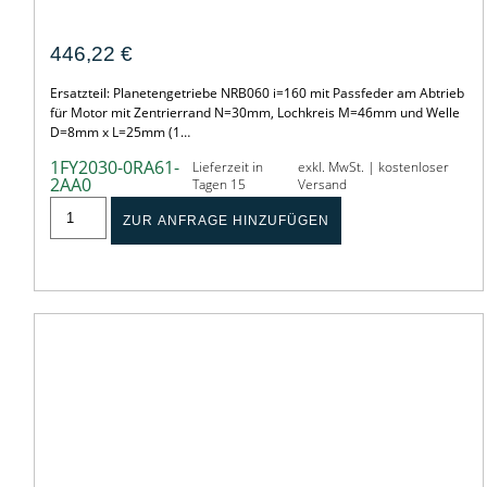
Gearbox – PLE060-160-SSSA3AC-E
446,22
€
Ersatzteil: Planetengetriebe NRB060 i=160 mit Passfeder am Abtrieb
für Motor mit Zentrierrand N=30mm, Lochkreis M=46mm und Welle
D=8mm x L=25mm (1…
1FY2030-0RA61-
Lieferzeit in
exkl. MwSt. | kostenloser
2AA0
Tagen 15
Versand
ZUR ANFRAGE HINZUFÜGEN