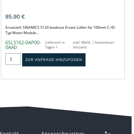
SINAMICS S120 FAN UNIT C-/D-TYPE 100mm
85,90
€
Ersatzteil: SINAMICS S120 booksize Ersatz-Lüfter für 100mm C-/D-
Typ Motor-Module…
6SL3162-0AP00-
Lieferzeit in
exkl. MwSt. | kostenloser
0AA0
Tagen 1
Versand
ZUR ANFRAGE HINZUFÜGEN
Kontakt
Ansprechpartner