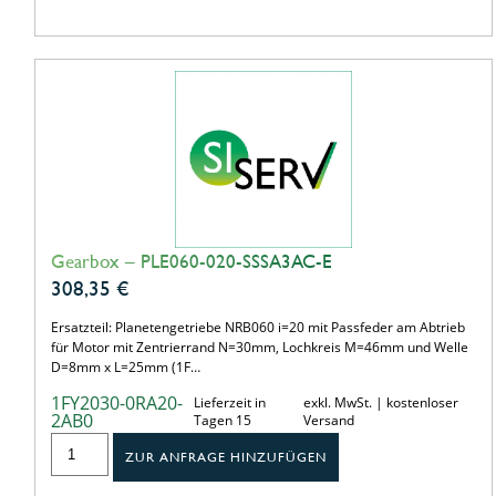
Gearbox – PLE060-020-SSSA3AC-E
308,35
€
Ersatzteil: Planetengetriebe NRB060 i=20 mit Passfeder am Abtrieb
für Motor mit Zentrierrand N=30mm, Lochkreis M=46mm und Welle
D=8mm x L=25mm (1F…
1FY2030-0RA20-
Lieferzeit in
exkl. MwSt. | kostenloser
2AB0
Tagen 15
Versand
ZUR ANFRAGE HINZUFÜGEN