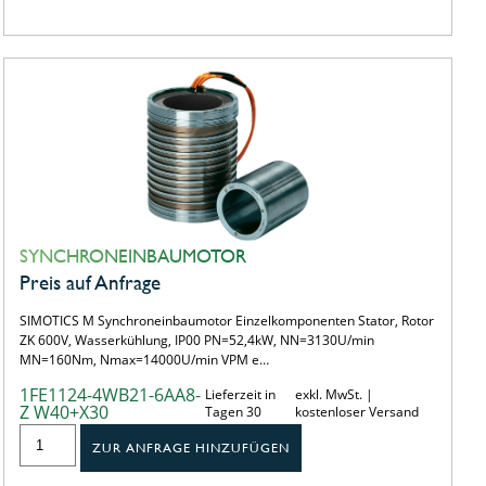
SYNCHRONEINBAUMOTOR
Preis auf Anfrage
SIMOTICS M Synchroneinbaumotor Einzelkomponenten Stator, Rotor
ZK 600V, Wasserkühlung, IP00 PN=52,4kW, NN=3130U/min
MN=160Nm, Nmax=14000U/min VPM e…
1FE1124-4WB21-6AA8-
Lieferzeit in
exkl. MwSt. |
Z W40+X30
Tagen 30
kostenloser Versand
ZUR ANFRAGE HINZUFÜGEN