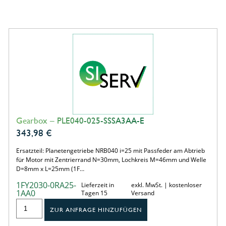
Gearbox – PLE040-025-SSSA3AA-E
343,98
€
Ersatzteil: Planetengetriebe NRB040 i=25 mit Passfeder am Abtrieb
für Motor mit Zentrierrand N=30mm, Lochkreis M=46mm und Welle
D=8mm x L=25mm (1F…
1FY2030-0RA25-
Lieferzeit in
exkl. MwSt. | kostenloser
1AA0
Tagen 15
Versand
ZUR ANFRAGE HINZUFÜGEN