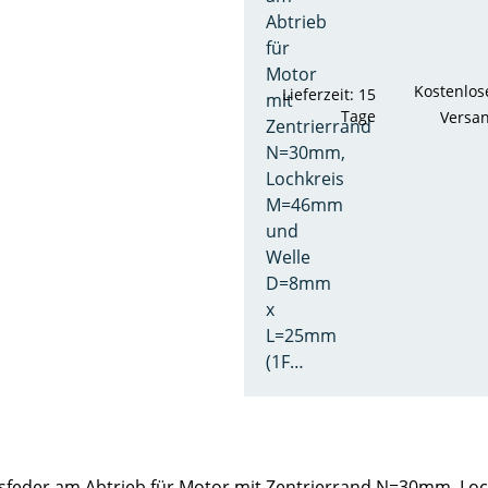
Abtrieb
für
Motor
Kostenlos
Lieferzeit: 15
mit
Tage
Versa
Zentrierrand
N=30mm,
Lochkreis
M=46mm
und
Welle
D=8mm
x
L=25mm
(1F…
Passfeder am Abtrieb für Motor mit Zentrierrand N=30mm,