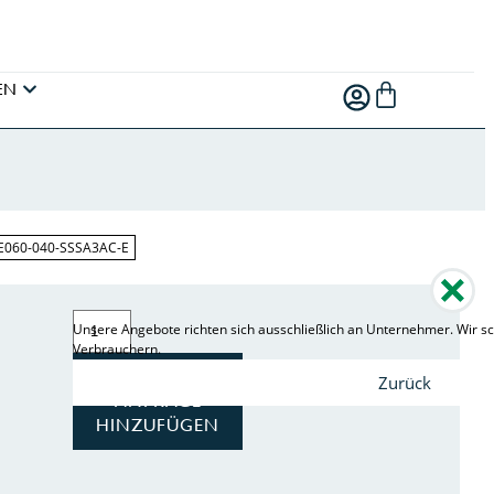
EN
LE060-040-SSSA3AC-E
Unsere Angebote richten sich ausschließlich an Unternehmer. Wir sc
Verbrauchern.
ZUR
Zurück
ANFRAGE
HINZUFÜGEN