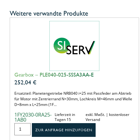
Weitere verwandte Produkte
Gearbox – PLE040-025-SSSA3AA-E
252,04
€
Ersatzteil: Planetengetriebe NRB040 i=25 mit Passfeder am Abtrieb
für Motor mit Zentrierrand N=30mm, Lochkreis M=46mm und Welle
D=8mm x L=25mm (1F…
1FY2030-0RA25-
Lieferzeit in
exkl. MwSt. | kostenloser
1AB0
Tagen 15
Versand
ZUR ANFRAGE HINZUFÜGEN