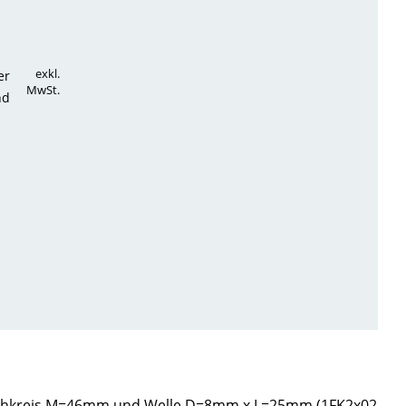
exkl.
er
MwSt.
nd
 Lochkreis M=46mm und Welle D=8mm x L=25mm (1FK2x02