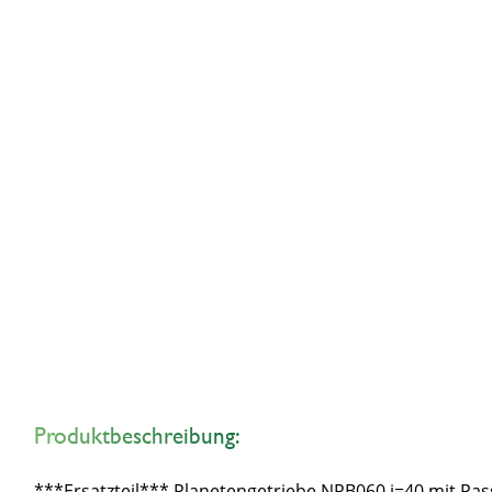
Produktbeschreibung:
***Ersatzteil*** Planetengetriebe NRB060 i=40 mit 