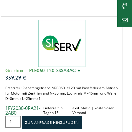
Gearbox – PLE060-120-SSSA3AC-E
359,29
€
Ersatzteil: Planetengetriebe NRB060 i=120 mit Passfeder am Abtrieb
für Motor mit Zentrierrand N=30mm, Lochkreis M=46mm und Welle
D=8mm x L=25mm (1…
1FY2030-0RA21-
Lieferzeit in
exkl. MwSt. | kostenloser
2AB0
Tagen 15
Versand
ZUR ANFRAGE HINZUFÜGEN