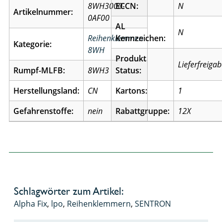
8WH3000-
ECCN:
N
Artikelnummer:
0AF00
AL
N
Reihenklemmen
Kennzeichen:
Kategorie:
8WH
Produkt
Lieferfreiga
Rumpf-MLFB:
8WH3
Status:
Herstellungsland:
CN
Kartons:
1
Gefahrenstoffe:
nein
Rabattgruppe:
12X
Schlagwörter zum Artikel:
Alpha Fix
,
lpo
,
Reihenklemmern
,
SENTRON