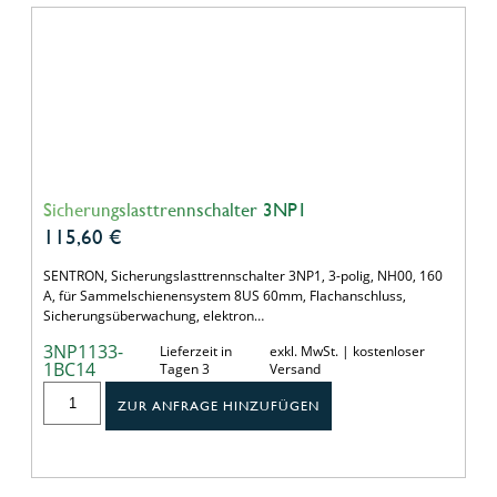
Sicherungslasttrennschalter 3NP1
115,60
€
SENTRON, Sicherungslasttrennschalter 3NP1, 3-polig, NH00, 160
A, für Sammelschienensystem 8US 60mm, Flachanschluss,
Sicherungsüberwachung, elektron…
3NP1133-
Lieferzeit in
exkl. MwSt. | kostenloser
1BC14
Tagen 3
Versand
ZUR ANFRAGE HINZUFÜGEN