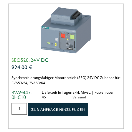
SEO520, 24 V DC
924,00
€
Synchronisierungsfähiger Motorantrieb (SEO) 24V DC Zubehör für:
3VA53/54; 3VA63/64…
3VA9447-
Lieferzeit in Tagen
exkl. MwSt. | kostenloser
0HC10
45
Versand
ZUR ANFRAGE HINZUFÜGEN