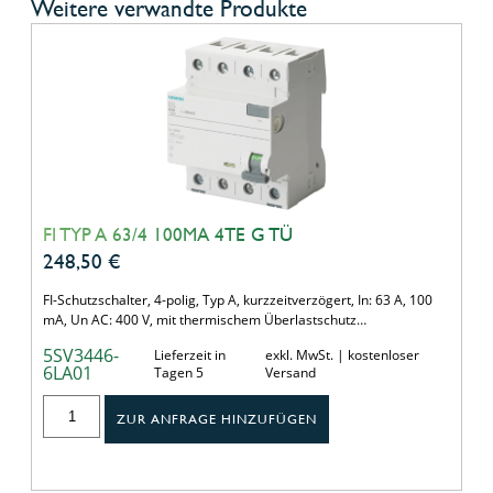
Weitere verwandte Produkte
FI TYP A 63/4 100MA 4TE G TÜ
248,50
€
FI-Schutzschalter, 4-polig, Typ A, kurzzeitverzögert, In: 63 A, 100
mA, Un AC: 400 V, mit thermischem Überlastschutz…
5SV3446-
Lieferzeit in
exkl. MwSt. | kostenloser
6LA01
Tagen 5
Versand
ZUR ANFRAGE HINZUFÜGEN