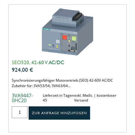
SEO520, 42-60 V AC/DC
924,00
€
Synchronisierungsfähiger Motorantrieb (SEO) 42-60V AC/DC
Zubehör für: 3VA53/54; 3VA63/64…
3VA9447-
Lieferzeit in Tagen
exkl. MwSt. | kostenloser
0HC20
45
Versand
ZUR ANFRAGE HINZUFÜGEN