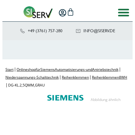
+49 (3761) 757-280
NI
SIS@OF
ED.VRE
|
|
Start
Onlineshop für Siemens Automatisierungs- und Antriebstechnik
|
|
Niederspannungs-Schalttechnik
Reihenklemmen
Reihenklemmen 8WH
|
DG-KL. 2,5QMM, GRAU
Abbildung ähnlich