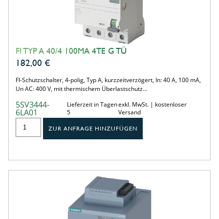
FI TYP A 40/4 100MA 4TE G TÜ
182,00
€
FI-Schutzschalter, 4-polig, Typ A, kurzzeitverzögert, In: 40 A, 100 mA,
Un AC: 400 V, mit thermischem Überlastschutz…
5SV3444-
Lieferzeit in Tagen
exkl. MwSt. | kostenloser
6LA01
5
Versand
ZUR ANFRAGE HINZUFÜGEN