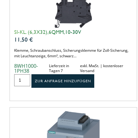
SI-KL. (6,3X32),6QMM,10-30V
11,50
€
Klemme, Schraubanschluss, Sicherungsklemme für Zoll-Sicherung,
mit Leuchtanzeige, 6mm², schwarz…
8WH1000-
Lieferzeit in
exkl. MwSt. | kostenloser
1PH38
Tagen 7
Versand
ZUR ANFRAGE HINZUFÜGEN