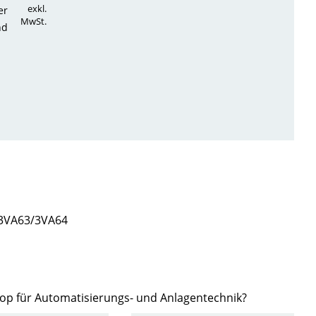
exkl.
er
MwSt.
nd
 3VA63/3VA64
hop für Automatisierungs- und Anlagentechnik?