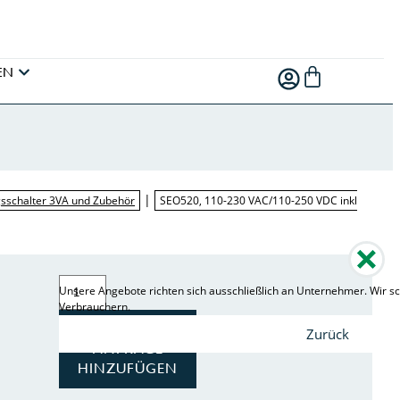
EN
|
sschalter 3VA und Zubehör
SEO520, 110-230 VAC/110-250 VDC inkl
Unsere Angebote richten sich ausschließlich an Unternehmer. Wir sc
Verbrauchern.
ZUR
Zurück
ANFRAGE
HINZUFÜGEN