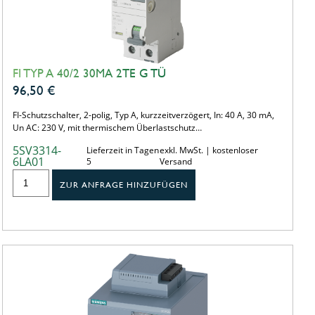
FI TYP A 40/2 30MA 2TE G TÜ
96,50
€
FI-Schutzschalter, 2-polig, Typ A, kurzzeitverzögert, In: 40 A, 30 mA,
Un AC: 230 V, mit thermischem Überlastschutz…
5SV3314-
Lieferzeit in Tagen
exkl. MwSt. | kostenloser
6LA01
5
Versand
ZUR ANFRAGE HINZUFÜGEN