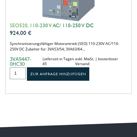
SEO520, 110-230 V AC/ 110-250 V DC
924,00
€
Synchronisierungsfähiger Motorantrieb (SEO) 110-230V AC/110-
250V DC Zubehör für: 3VA53/54; 3VA63/64…
3VA9447-
Lieferzeit in Tagen
exkl. MwSt. | kostenloser
0HC30
45
Versand
ZUR ANFRAGE HINZUFÜGEN