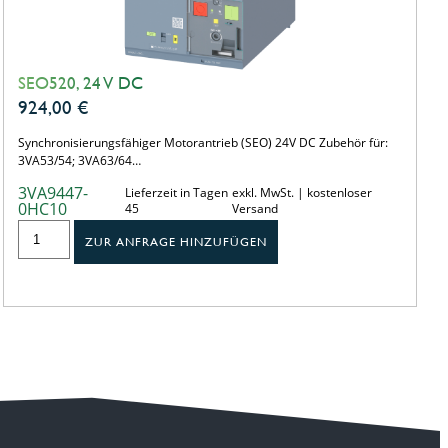
SEO520, 24 V DC
924,00
€
Synchronisierungsfähiger Motorantrieb (SEO) 24V DC Zubehör für:
3VA53/54; 3VA63/64…
3VA9447-
Lieferzeit in Tagen
exkl. MwSt. | kostenloser
0HC10
45
Versand
ZUR ANFRAGE HINZUFÜGEN