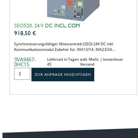
SEO520, 24 V DC INCL. COM
918,50
€
Synchronisierungsfähiger Motorantrieb (SEO) 24V DC inkl.
Kommunikationsmodul Zubehör für: 3VA13/14; 3VA23/24…
3VA9467-
Lieferzeit in Tagen
exkl. MwSt. | kostenloser
0HC15
45
Versand
ZUR ANFRAGE HINZUFÜGEN