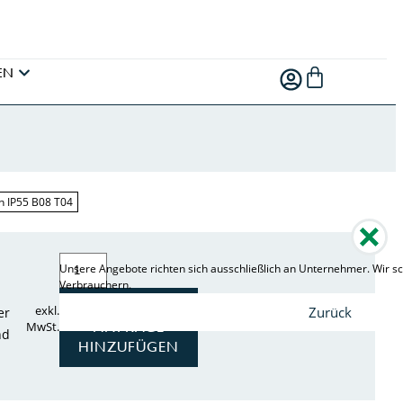
EN
h IP55 B08 T04
Unsere Angebote richten sich ausschließlich an Unternehmer. Wir sc
Verbrauchern.
ZUR
exkl.
Zurück
er
ANFRAGE
MwSt.
nd
HINZUFÜGEN