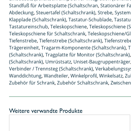
Standfuß für Arbeitsplatte (Schaltschran
,
Stationärer 
Abdeckung
,
Steuertafel (Schaltschrank)
,
Strebe
,
System
Klapplade (Schaltschrank)
,
Tastatur-Schublade
,
Tastat
Tastatureinschub
,
Teleskopschiene
,
Teleskopschiene (S
Teleskopschiene für Schaltschrank
,
Teleskopschiene/Gle
Tiefenstrebe
,
Tiefenstrebe (Schaltschrank)
,
Tiefenstreb
Trägereinheit
,
Tragarm-Komponente (Schaltschrank)
,
T
(Schaltschrank)
,
Tragplatte für Monitor (Schaltschrank)
(Schaltschrank)
,
Umrüstsatz
,
Uniset-Baugruppenträger
Verbinder / Trennsteg (Schaltschrank)
,
Verkabelungss
Wanddichtung
,
Wandteiler
,
Winkelprofil
,
Winkelsatz
,
Zu
Zubehör für Schrank
,
Zubehör Schaltschrank
,
Zwische
Weitere verwandte Produkte