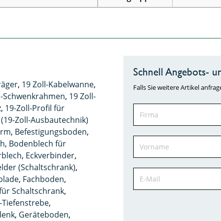
Schnell Angebots- un
räger
,
19 Zoll-Kabelwanne
,
Falls Sie weitere Artikel anf
ll-Schwenkrahmen
,
19 Zoll-
z
,
19-Zoll-Profil für
 (19-Zoll-Ausbautechnik)
arm
,
Befestigungsboden
,
ch
,
Bodenblech für
rblech
,
Eckverbinder
,
lder (Schaltschrank)
,
blade
,
Fachboden
,
ür Schaltschrank
,
Tiefenstrebe
,
lenk
,
Geräteboden
,