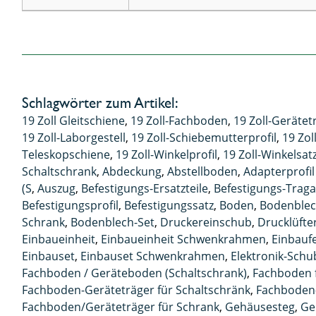
Schlagwörter zum Artikel:
19 Zoll Gleitschiene
,
19 Zoll-Fachboden
,
19 Zoll-Gerätet
19 Zoll-Laborgestell
,
19 Zoll-Schiebemutterprofil
,
19 Zo
Teleskopschiene
,
19 Zoll-Winkelprofil
,
19 Zoll-Winkelsat
Schaltschrank
,
Abdeckung
,
Abstellboden
,
Adapterprofil
(S
,
Auszug
,
Befestigungs-Ersatzteile
,
Befestigungs-Trag
Befestigungsprofil
,
Befestigungssatz
,
Boden
,
Bodenble
Schrank
,
Bodenblech-Set
,
Druckereinschub
,
Drucklüfte
Einbaueinheit
,
Einbaueinheit Schwenkrahmen
,
Einbaufe
Einbauset
,
Einbauset Schwenkrahmen
,
Elektronik-Schu
Fachboden / Geräteboden (Schaltschrank)
,
Fachboden f
Fachboden-Geräteträger für Schaltschränk
,
Fachboden-
Fachboden/Geräteträger für Schrank
,
Gehäusesteg
,
Ge