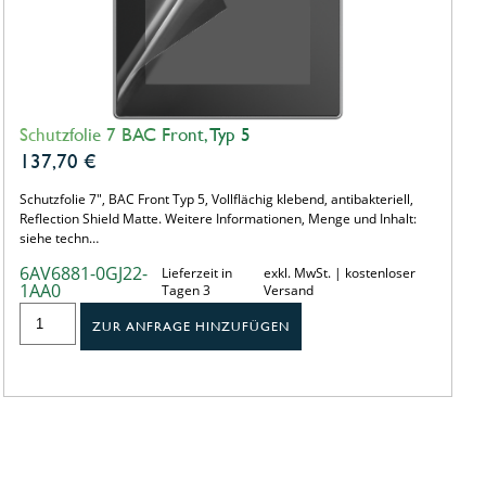
Schutzfolie 7 BAC Front, Typ 5
137,70
€
Schutzfolie 7", BAC Front Typ 5, Vollflächig klebend, antibakteriell,
Reflection Shield Matte. Weitere Informationen, Menge und Inhalt:
siehe techn…
6AV6881-0GJ22-
Lieferzeit in
exkl. MwSt. | kostenloser
1AA0
Tagen 3
Versand
ZUR ANFRAGE HINZUFÜGEN