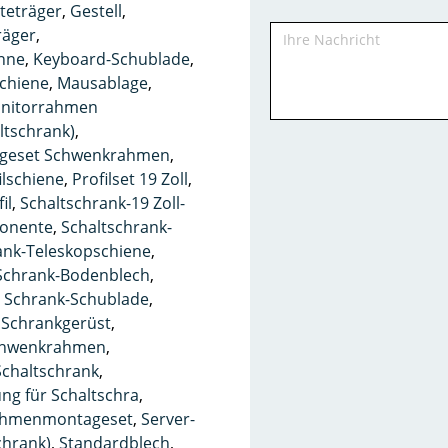
teträger
,
Gestell
,
räger
,
nne
,
Keyboard-Schublade
,
schiene
,
Mausablage
,
nitorrahmen
ltschrank)
,
geset Schwenkrahmen
,
ilschiene
,
Profilset 19 Zoll
,
il
,
Schaltschrank-19 Zoll-
ponente
,
Schaltschrank-
ank-Teleskopschiene
,
Schrank-Bodenblech
,
,
Schrank-Schublade
,
,
Schrankgerüst
,
hwenkrahmen
,
chaltschrank
,
g für Schaltschra
,
ahmenmontageset
,
Server-
chrank)
,
Standardblech
,