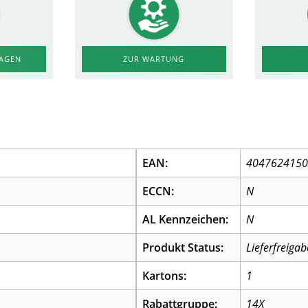
RAGEN
ZUR WARTUNG
EAN:
404762415
ECCN:
N
AL Kennzeichen:
N
Produkt Status:
Lieferfreigab
Kartons:
1
Rabattgruppe:
14X