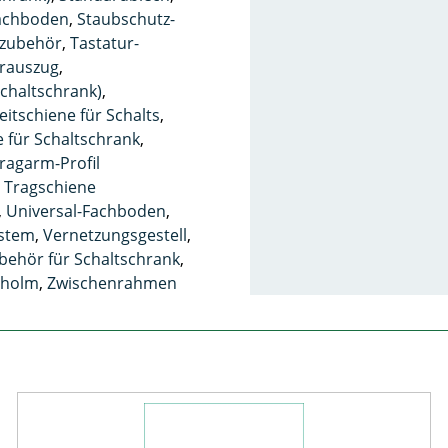
Fachboden
,
Staubschutz-
zubehör
,
Tastatur-
urauszug
,
chaltschrank)
,
itschiene für Schalts
,
e für Schaltschrank
,
ragarm-Profil
,
Tragschiene
,
Universal-Fachboden
,
ystem
,
Vernetzungsgestell
,
behör für Schaltschrank
,
nholm
,
Zwischenrahmen