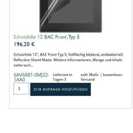
Schutzfolie 12 BAC Front, Typ 5
196,20
€
Schutzfolie 12", BAC Front Typ 5, Vollflächig klebend, antibakteriell,
Reflection Shield Matte. Weitere Informationen, Menge und Inhalt:
siehe tech…
6AV6881-0MJ22-
Lieferzeit in
exkl. MwSt. | kostenloser
1AA0
Tagen 3
Versand
ZUR ANFRAGE HINZUFÜGEN