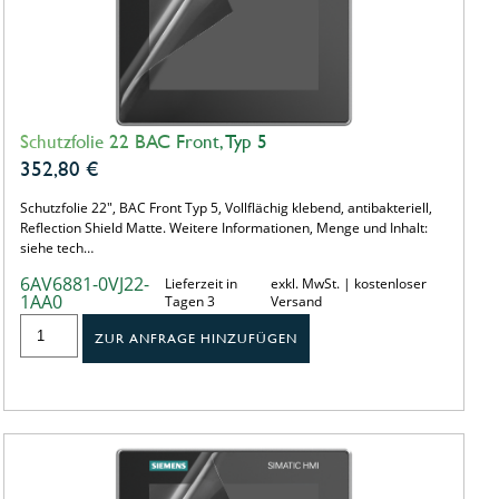
Schutzfolie 22 BAC Front, Typ 5
352,80
€
Schutzfolie 22", BAC Front Typ 5, Vollflächig klebend, antibakteriell,
Reflection Shield Matte. Weitere Informationen, Menge und Inhalt:
siehe tech…
6AV6881-0VJ22-
Lieferzeit in
exkl. MwSt. | kostenloser
1AA0
Tagen 3
Versand
ZUR ANFRAGE HINZUFÜGEN