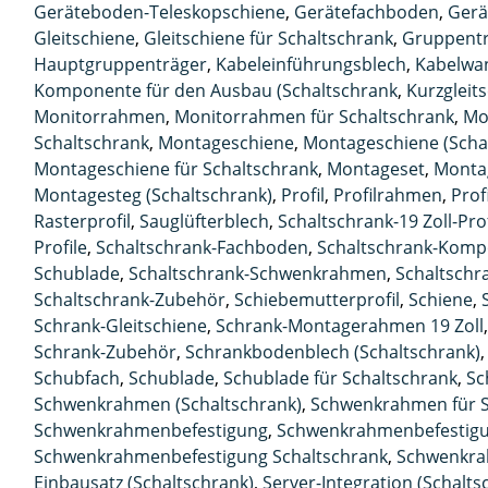
Geräteboden-Teleskopschiene
,
Gerätefachboden
,
Gerä
Gleitschiene
,
Gleitschiene für Schaltschrank
,
Gruppent
Hauptgruppenträger
,
Kabeleinführungsblech
,
Kabelwa
Komponente für den Ausbau (Schaltschrank
,
Kurzgleit
Monitorrahmen
,
Monitorrahmen für Schaltschrank
,
Mo
Schaltschrank
,
Montageschiene
,
Montageschiene (Scha
Montageschiene für Schaltschrank
,
Montageset
,
Monta
Montagesteg (Schaltschrank)
,
Profil
,
Profilrahmen
,
Prof
Rasterprofil
,
Sauglüfterblech
,
Schaltschrank-19 Zoll-Prof
Profile
,
Schaltschrank-Fachboden
,
Schaltschrank-Kom
Schublade
,
Schaltschrank-Schwenkrahmen
,
Schaltschr
Schaltschrank-Zubehör
,
Schiebemutterprofil
,
Schiene
,
Schrank-Gleitschiene
,
Schrank-Montagerahmen 19 Zoll
Schrank-Zubehör
,
Schrankbodenblech (Schaltschrank)
Schubfach
,
Schublade
,
Schublade für Schaltschrank
,
Sc
Schwenkrahmen (Schaltschrank)
,
Schwenkrahmen für S
Schwenkrahmenbefestigung
,
Schwenkrahmenbefestigun
Schwenkrahmenbefestigung Schaltschrank
,
Schwenkr
Einbausatz (Schaltschrank)
,
Server-Integration (Schalts