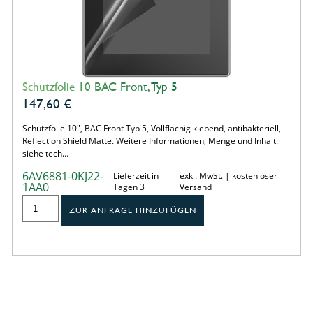
Schutzfolie 10 BAC Front, Typ 5
147,60
€
Schutzfolie 10", BAC Front Typ 5, Vollflächig klebend, antibakteriell,
Reflection Shield Matte. Weitere Informationen, Menge und Inhalt:
siehe tech…
6AV6881-0KJ22-
Lieferzeit in
exkl. MwSt. | kostenloser
1AA0
Tagen 3
Versand
ZUR ANFRAGE HINZUFÜGEN