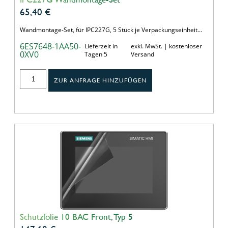
65,40
€
Wandmontage-Set, für IPC227G, 5 Stück je Verpackungseinheit…
6ES7648-1AA50-
Lieferzeit in
exkl. MwSt. | kostenloser
0XV0
Tagen 5
Versand
ZUR ANFRAGE HINZUFÜGEN
Schutzfolie 10 BAC Front, Typ 5