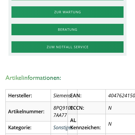
ZUR WARTUNG
BERATUNG
ZUM NOTFALL SERVICE
Artikelinformationen:
Hersteller:
Siemens
EAN:
404762415
8PQ9101-
ECCN:
N
Artikelnummer:
7AA77
AL
N
Kategorie:
Sonstiges
Kennzeichen: