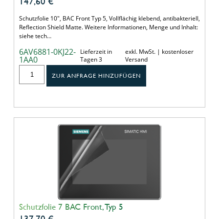
147,60
€
Schutzfolie 10", BAC Front Typ 5, Vollflächig klebend, antibakteriell,
Reflection Shield Matte. Weitere Informationen, Menge und Inhalt:
siehe tech…
6AV6881-0KJ22-
Lieferzeit in
exkl. MwSt. | kostenloser
1AA0
Tagen 3
Versand
ZUR ANFRAGE HINZUFÜGEN
Schutzfolie 7 BAC Front, Typ 5
137,70
€