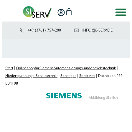
+49 (3761) 757-280
NI
SIS@OF
ED.VRE
|
|
Start
Onlineshop für Siemens Automatisierungs- und Antriebstechnik
|
|
|
Niederspannungs-Schalttechnik
Sonstiges
Sonstiges
Dachblech IP55
B04 T08
Abbildung ähnlich