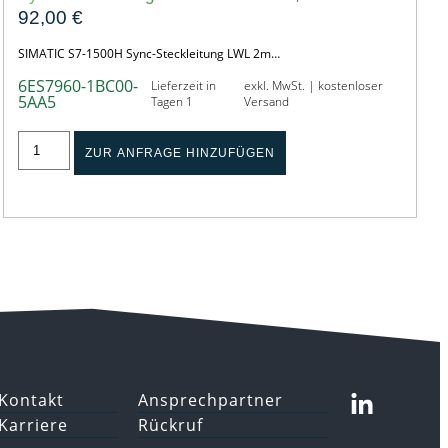
92,00
€
SIMATIC S7-1500H Sync-Steckleitung LWL 2m…
6ES7960-1BC00-
Lieferzeit in
exkl. MwSt. | kostenloser
5AA5
Tagen 1
Versand
ZUR ANFRAGE HINZUFÜGEN
Kontakt
Ansprechpartner
Karriere
Rückruf