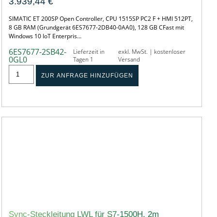
3.939,44
€
SIMATIC ET 200SP Open Controller, CPU 1515SP PC2 F + HMI 512PT,
8 GB RAM (Grundgerät 6ES7677-2DB40-0AA0), 128 GB CFast mit
Windows 10 IoT Enterpris…
6ES7677-2SB42-
Lieferzeit in
exkl. MwSt. | kostenloser
0GL0
Tagen 1
Versand
ZUR ANFRAGE HINZUFÜGEN
Sync-Steckleitung LWL für S7-1500H, 2m