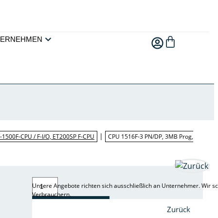
TERNEHMEN
|
-1500F-CPU / F-I/O, ET200SP F-CPU
CPU 1516F-3 PN/DP, 3MB Prog,
Unsere Angebote richten sich ausschließlich an Unternehmer. Wir sc
Verbrauchern.
ZUR
Zurück
ANFRAGE