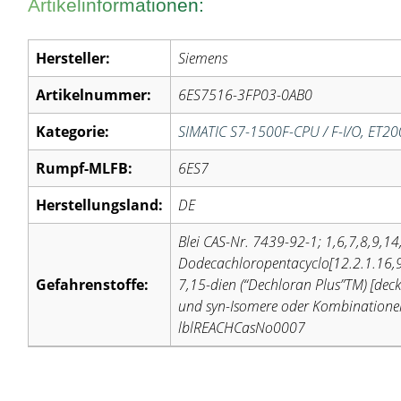
Artikelinformationen:
Hersteller:
Siemens
Artikelnummer:
6ES7516-3FP03-0AB0
Kategorie:
SIMATIC S7-1500F-CPU / F-I/O, ET2
Rumpf-MLFB:
6ES7
Herstellungsland:
DE
Blei CAS-Nr. 7439-92-1; 1,6,7,8,9,1
Dodecachloropentacyclo[12.2.1.16,
Gefahrenstoffe:
7,15-dien (“Dechloran Plus”TM) [deckt
und syn-Isomere oder Kombinatione
lblREACHCasNo0007