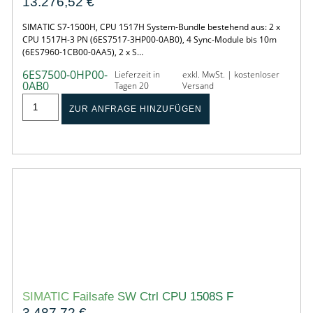
13.276,52
€
SIMATIC S7-1500H, CPU 1517H System-Bundle bestehend aus: 2 x
CPU 1517H-3 PN (6ES7517-3HP00-0AB0), 4 Sync-Module bis 10m
(6ES7960-1CB00-0AA5), 2 x S…
6ES7500-0HP00-
Lieferzeit in
exkl. MwSt. | kostenloser
0AB0
Tagen 20
Versand
ZUR ANFRAGE HINZUFÜGEN
SIMATIC Failsafe SW Ctrl CPU 1508S F
3.487,72
€