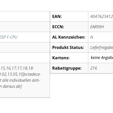
EAN:
404762341
ECCN:
EAR99H
00SP F-CPU
AL Kennzeichen:
N
Produkt Status:
Lieferfreigab
Kartons:
4,15,16,17,17,18,18-
Rabattgruppe:
216
9.02,13.05,10]octadeca-
 alle individuellen anti-
n daraus ab]