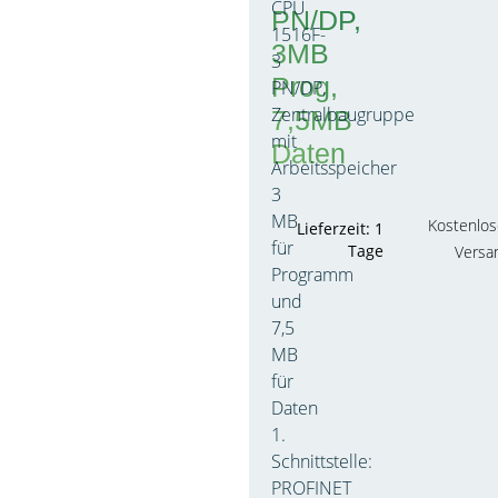
CPU
PN/DP,
1516F-
3MB
3
Prog,
PN/DP,
Zentralbaugruppe
7,5MB
mit
Daten
Arbeitsspeicher
3
MB
Kostenlos
Lieferzeit: 1
für
Tage
Versa
Programm
und
7,5
MB
für
Daten
1.
Schnittstelle:
PROFINET