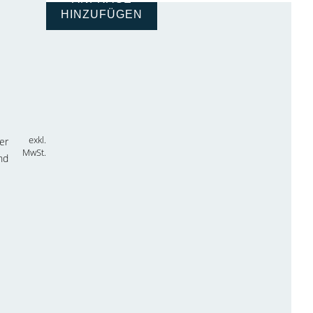
HINZUFÜGEN
exkl.
er
MwSt.
nd