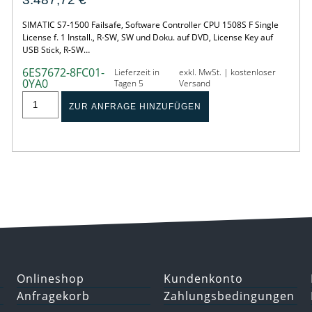
SIMATIC S7-1500 Failsafe, Software Controller CPU 1508S F Single
License f. 1 Install., R-SW, SW und Doku. auf DVD, License Key auf
USB Stick, R-SW…
6ES7672-8FC01-
Lieferzeit in
exkl. MwSt. | kostenloser
0YA0
Tagen 5
Versand
ZUR ANFRAGE HINZUFÜGEN
Onlineshop
Kundenkonto
Anfragekorb
Zahlungsbedingungen