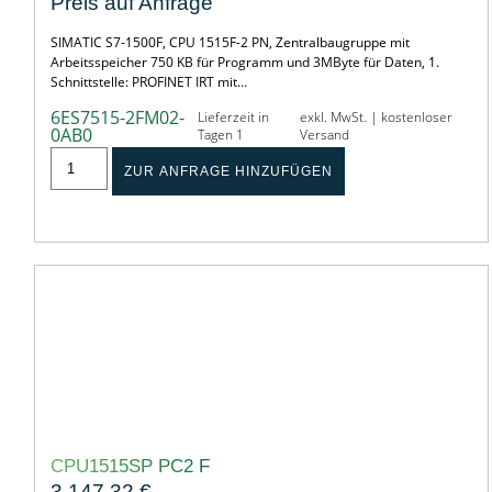
Preis auf Anfrage
SIMATIC S7-1500F, CPU 1515F-2 PN, Zentralbaugruppe mit
Arbeitsspeicher 750 KB für Programm und 3MByte für Daten, 1.
Schnittstelle: PROFINET IRT mit…
6ES7515-2FM02-
Lieferzeit in
exkl. MwSt. | kostenloser
0AB0
Tagen 1
Versand
ZUR ANFRAGE HINZUFÜGEN
CPU1515SP PC2 F
3.147,32
€