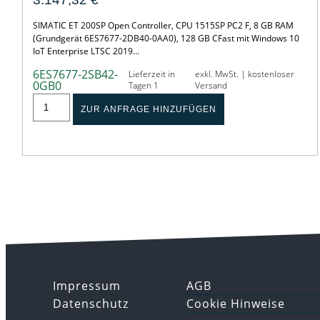
SIMATIC ET 200SP Open Controller, CPU 1515SP PC2 F, 8 GB RAM
(Grundgerät 6ES7677-2DB40-0AA0), 128 GB CFast mit Windows 10
IoT Enterprise LTSC 2019…
6ES7677-2SB42-
Lieferzeit in
exkl. MwSt. | kostenloser
0GB0
Tagen 1
Versand
ZUR ANFRAGE HINZUFÜGEN
Impressum
AGB
Datenschutz
Cookie Hinweise