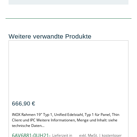
Weitere verwandte Produkte
INOX Rahmen 19" Typ 1, Unified
666,90
€
INOX Rahmen 19" Typ 1, Unified Edelstahl, Typ 1 für Panel, Thin
Client und IPC Weitere Informationen, Menge und Inhalt: siehe
technische Daten…
6AV6881-0UH21-
Lieferzeit in
exkl. MwSt. | kostenloser