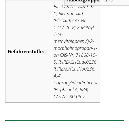
Blei CAS-Nr. 7439-92-
1; Bleimonoxid
(Bleioxid) CAS-Nr.
1317-36-8; 2-Methyl-
1-(4-
methylthiophenyl)-2-
morpholinopropan-1-
Gefahrenstoffe:
on CAS-Nr. 71868-10-
5; lblREACHCode0236
lblREACHCasNo0236;
4,4′-
isopropylidendiphenol
(Bisphenol A, BPA)
CAS-Nr. 80-05-7