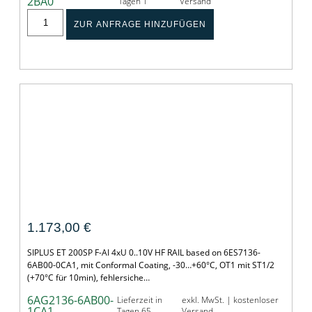
2BA0
Tagen 1
Versand
ZUR ANFRAGE HINZUFÜGEN
SIPLUS ET 200SP F-AI 4xU 0..10V HF RAIL
1.173,00
€
SIPLUS ET 200SP F-AI 4xU 0..10V HF RAIL based on 6ES7136-
6AB00-0CA1, mit Conformal Coating, -30…+60°C, OT1 mit ST1/2
(+70°C für 10min), fehlersiche…
6AG2136-6AB00-
Lieferzeit in
exkl. MwSt. | kostenloser
1CA1
Tagen 65
Versand