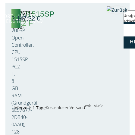
CPU1515SP
6ES7677-
SIMATIC
FORT-HILFE BEI
Unsere
3.147,32
€
2SB42-
AGENSTILLSTAND
schlie
PC2 F
ET
0GB0
200SP
Open
H
Controller,
CPU
1515SP
PC2
F,
8
GB
RAM
(Grundgerät
exkl. MwSt.
Kostenloser Versand
Lieferzeit: 1 Tage
6ES7677-
2DB40-
0AA0),
128