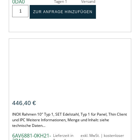
0DA0
Tagen 1
Versand
ZUR ANFRAGE HINZUFÜGEN
INOX Rahmen 10" Typ 1, SET
446,40
€
INOX Rahmen 10" Typ 1, SET Edelstahl, Typ 1 für Panel, Thin Client
und IPC Weitere Informationen, Menge und Inhalt: siehe
technische Daten…
6AV6881-0KH21-
Lieferzeit in
exkl. MwSt. | kostenloser