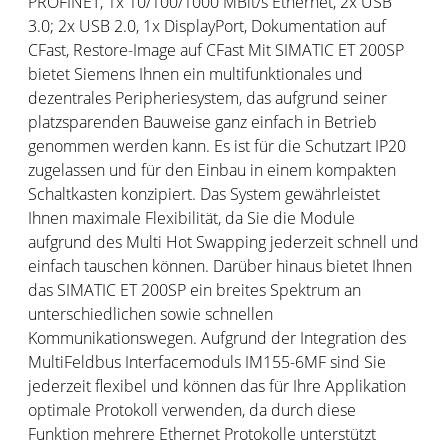
PROFINET, 1x 10/100/1000 MBit/s Ethernet, 2x USB
3.0; 2x USB 2.0, 1x DisplayPort, Dokumentation auf
CFast, Restore-Image auf CFast Mit SIMATIC ET 200SP
bietet Siemens Ihnen ein multifunktionales und
dezentrales Peripheriesystem, das aufgrund seiner
platzsparenden Bauweise ganz einfach in Betrieb
genommen werden kann. Es ist für die Schutzart IP20
zugelassen und für den Einbau in einem kompakten
Schaltkasten konzipiert. ​​​Das System gewährleistet
Ihnen maximale Flexibilität, da Sie die Module
aufgrund des Multi Hot Swapping jederzeit schnell und
einfach tauschen können.​​ Darüber hinaus bietet Ihnen
das SIMATIC ET 200SP ein breites Spektrum an
unterschiedlichen sowie schnellen
Kommunikationswegen. ​​​Aufgrund der Integration des
MultiFeldbus Interfacemoduls IM155-6MF sind Sie
jederzeit flexibel und können das für Ihre Applikation
optimale Protokoll verwenden, da durch diese
Funktion mehrere Ethernet Protokolle unterstützt