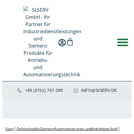
+49 (3761) 757-280
NI
SIS@OF
ED.VRE
|
|
Start
Onlineshop für Siemens Automatisierungs- und Antriebstechnik