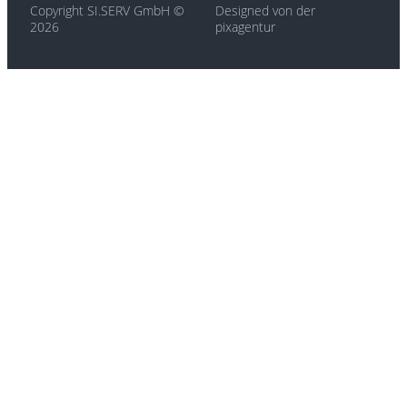
Copyright SI.SERV GmbH ©
Designed von der
2026
pixagentur