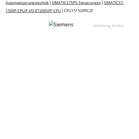
|
|
Automatisierungstechnik
SIMATIC S7 SPS-Steuerungen
SIMATIC S7-
|
1500F-CPU / F-I/O, ET200SP F-CPU
CPU1515SP PC2 F
Abbildung ähnlich