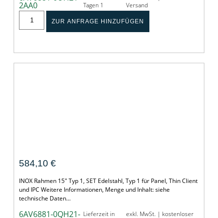
2AA0
Tagen 1
Versand
ZUR ANFRAGE HINZUFÜGEN
INOX Rahmen 15" Typ 1, SET
584,10
€
INOX Rahmen 15" Typ 1, SET Edelstahl, Typ 1 für Panel, Thin Client
und IPC Weitere Informationen, Menge und Inhalt: siehe
technische Daten…
6AV6881-0QH21-
Lieferzeit in
exkl. MwSt. | kostenloser