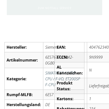
ZUM NOTFALL SERVICE
Artikelinformationen:
Hersteller:
Siemens
EAN:
404762340
6ES7677-2SB42-
ECCN:
9N9999
Artikelnummer:
0GB0
AL
N
SIMATIC S7-1500F-
Kennzeichen:
Kategorie:
CPU / F-I/O, ET200SP
Produkt
F-CPU
Lieferfreiga
Status:
Rumpf-MLFB:
6ES7
Kartons:
1
Herstellungsland:
DE
Rabattgruppe:
216