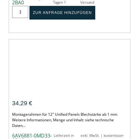
2BA0
Tagen 1
Versand
ZUR ANFRAGE HINZUFÜGEN
Montagerahmen 12" Unified Panels
34,29
€
Montagerahmen für 12" Unified Panels Blechstärke ab 1 mm
Weitere Informationen, Menge und Inhalt: siehe technische
Daten…
6AV6881-0MD33-
Lieferzeit in
exkl. MwSt. | kostenloser