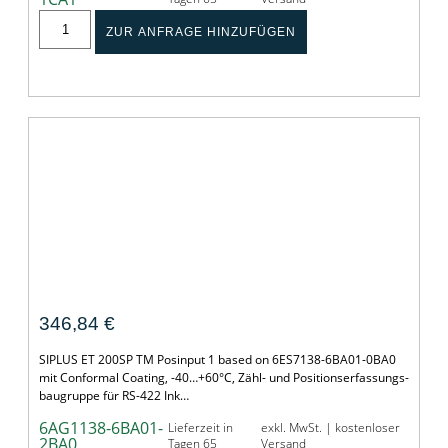
ZUR ANFRAGE HINZUFÜGEN
SIPLUS ET 200SP TM Posinput 1
346,84
€
SIPLUS ET 200SP TM Posinput 1 based on 6ES7138-6BA01-0BA0
mit Conformal Coating, -40…+60°C, Zähl- und Positionserfassungs-
baugruppe für RS-422 Ink…
6AG1138-6BA01-
Lieferzeit in
exkl. MwSt. | kostenloser
2BA0
Tagen 65
Versand