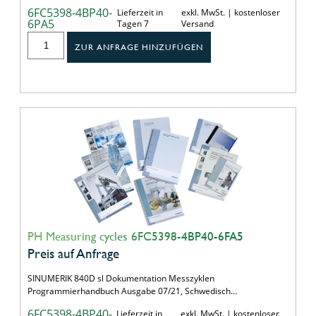
6FC5398-4BP40-
Lieferzeit in
exkl. MwSt. | kostenloser
6PA5
Tagen 7
Versand
ZUR ANFRAGE HINZUFÜGEN
PH Measuring cycles 6FC5398-4BP40-6FA5
Preis auf Anfrage
SINUMERIK 840D sl Dokumentation Messzyklen
Programmierhandbuch Ausgabe 07/21, Schwedisch…
6FC5398-4BP40-
Lieferzeit in
exkl. MwSt. | kostenloser