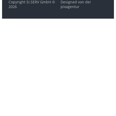
Copyright SI.SERV GmbH ©
Designed von der
2026
pixagentur