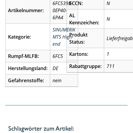
6FC5398-
ECCN:
N
Artikelnummer:
0EP40-
AL
6PA4
N
Kennzeichen:
SINUMERIK
Produkt
Kategorie:
MTS High-
Lieferfreiga
Status:
end
Kartons:
1
Rumpf-MLFB:
6FC5
Rabattgruppe:
711
Herstellungsland:
DE
Gefahrenstoffe:
nein
Schlagwörter zum Artikel: