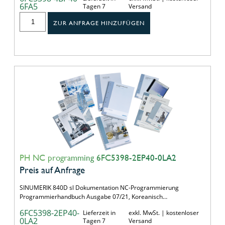
6FA5
Tagen 7
Versand
ZUR ANFRAGE HINZUFÜGEN
PH NC programming 6FC5398-2EP40-0LA2
Preis auf Anfrage
SINUMERIK 840D sl Dokumentation NC-Programmierung
Programmierhandbuch Ausgabe 07/21, Koreanisch…
6FC5398-2EP40-
Lieferzeit in
exkl. MwSt. | kostenloser
0LA2
Tagen 7
Versand