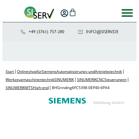
+49 (3761) 757-280
NI
SIS@OF
ED.VRE
|
|
Start
Onlineshop für Siemens Automatisierungs- und Antriebstechnik
|
|
Werkzeugmaschinentechnik SINUMERIK
SINUMERIK CNC Steuerungen
|
SINUMERIK MTS High-end
BH Grinding 6FC5398-0EP40-6PA4
Abbildung ähnlich