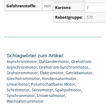
Gefahrenstoffe:
nein
Kartons:
1
Rabattgruppe:
S70
Schlagwörter zum Artikel:
Asynchronmotor
,
Dahlandermotor
,
Drehstrom-
Asynchronmotor
,
Drehstrom-Synchronmotor
,
Drehstrommotor
,
Elektromotor
,
Getriebemotor
,
Gleichstrommotor
,
Kondensatormotor
,
Linearmotor
,
Polumschaltbarer Motor
,
Schrittmotor
,
Servomotor
,
Spaltpolmotor
,
Synchronmotor
,
Universalmotor
,
Wechselstrommotor