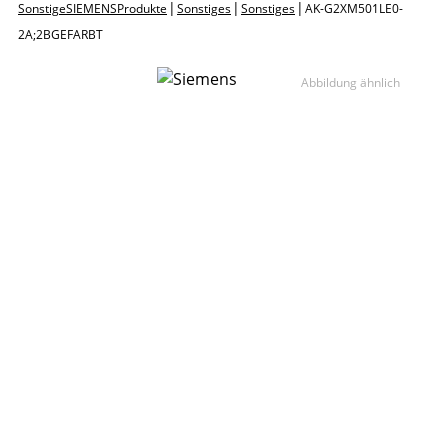
|
|
|
Sonstige SIEMENS Produkte
Sonstiges
Sonstiges
AK-G 2XM50 1LE0-
2A;2B GEFARBT
Abbildung ähnlich