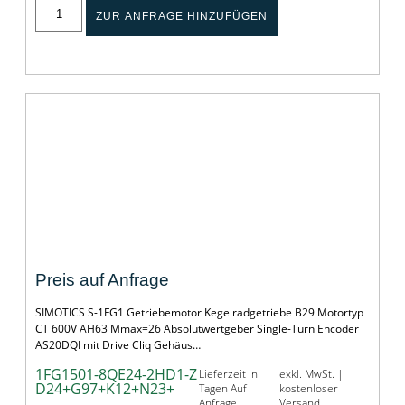
ZUR ANFRAGE HINZUFÜGEN
SERVOGETRIEBEMOTOR SIMOTICS S-1FG1
Preis auf Anfrage
SIMOTICS S-1FG1 Getriebemotor Kegelradgetriebe B29 Motortyp
CT 600V AH63 Mmax=26 Absolutwertgeber Single-Turn Encoder
AS20DQI mit Drive Cliq Gehäus…
1FG1501-8QE24-2HD1-Z
Lieferzeit in
exkl. MwSt. |
D24+G97+K12+N23+
Tagen Auf
kostenloser
Anfrage
Versand