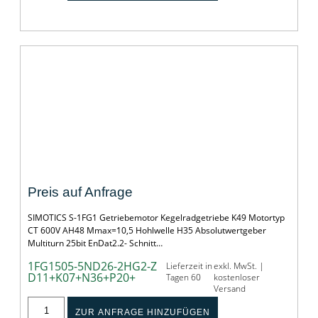
SERVOGETRIEBEMOTOR SIMOTICS S-1FG1
Preis auf Anfrage
SIMOTICS S-1FG1 Getriebemotor Kegelradgetriebe K49 Motortyp
CT 600V AH48 Mmax=10,5 Hohlwelle H35 Absolutwertgeber
Multiturn 25bit EnDat2.2- Schnitt…
1FG1505-5ND26-2HG2-Z
Lieferzeit in
exkl. MwSt. |
D11+K07+N36+P20+
Tagen 60
kostenloser
Versand
ZUR ANFRAGE HINZUFÜGEN