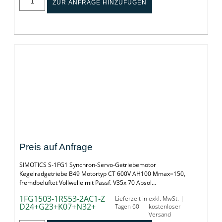
ZUR ANFRAGE HINZUFÜGEN
SERVOGETRIEBEMOTOR SIMOTICS S-1FG1
Preis auf Anfrage
SIMOTICS S-1FG1 Synchron-Servo-Getriebemotor
Kegelradgetriebe B49 Motortyp CT 600V AH100 Mmax=150,
fremdbelüftet Vollwelle mit Passf. V35x 70 Absol…
1FG1503-1RS53-2AC1-Z
Lieferzeit in
exkl. MwSt. |
D24+G23+K07+N32+
Tagen 60
kostenloser
Versand