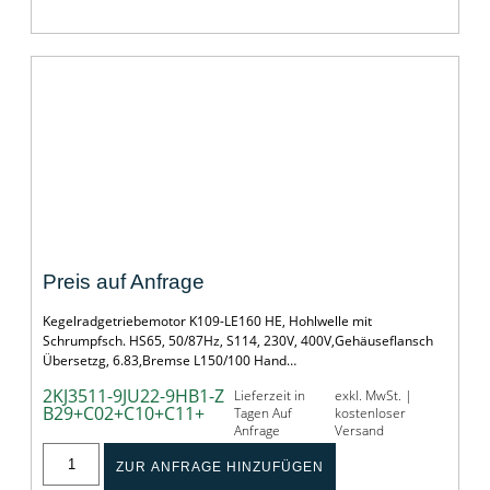
KEGELRADGETRIEBEMOTOR
Preis auf Anfrage
Kegelradgetriebemotor K109-LE160 HE, Hohlwelle mit
Schrumpfsch. HS65, 50/87Hz, S114, 230V, 400V,Gehäuseflansch
Übersetzg, 6.83,Bremse L150/100 Hand…
2KJ3511-9JU22-9HB1-Z
Lieferzeit in
exkl. MwSt. |
B29+C02+C10+C11+
Tagen Auf
kostenloser
Anfrage
Versand
ZUR ANFRAGE HINZUFÜGEN