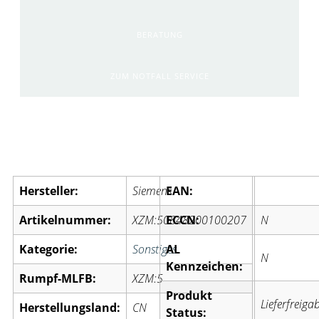
BERATUNG
ZUM NOTFALL SERVICE
Artikelinformationen:
Hersteller:
Siemens
EAN:
Artikelnummer:
XZM:50848200100207
ECCN:
N
Kategorie:
Sonstiges
AL
N
Kennzeichen:
Rumpf-MLFB:
XZM:5
Produkt
Lieferfreiga
Herstellungsland:
CN
Status: