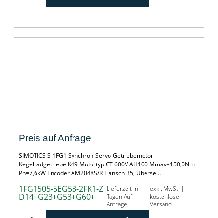
SERVOGETRIEBEMOTOR SIMOTICS S-1FG1
Preis auf Anfrage
SIMOTICS S-1FG1 Synchron-Servo-Getriebemotor
Kegelradgetriebe K49 Motortyp CT 600V AH100 Mmax=150,0Nm
Pn=7,6kW Encoder AM2048S/R Flansch B5, Überse…
1FG1505-5EG53-2FK1-Z
Lieferzeit in
exkl. MwSt. |
D14+G23+G53+G60+
Tagen Auf
kostenloser
Anfrage
Versand