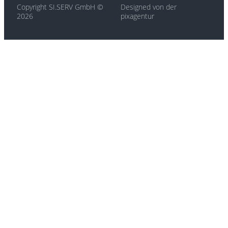
Copyright SI.SERV GmbH ©
Designed von der
2026
pixagentur