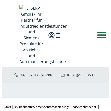
+49 (3761) 757-280
NI
SIS@OF
ED.VRE
|
|
Start
Onlineshop für Siemens Automatisierungs- und Antriebstechnik