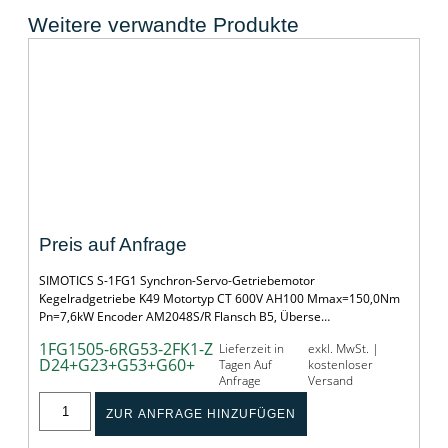
Weitere verwandte Produkte
SERVOGETRIEBEMOTOR SIMOTICS S-1FG1
Preis auf Anfrage
SIMOTICS S-1FG1 Synchron-Servo-Getriebemotor
Kegelradgetriebe K49 Motortyp CT 600V AH100 Mmax=150,0Nm
Pn=7,6kW Encoder AM2048S/R Flansch B5, Überse…
1FG1505-6RG53-2FK1-Z
Lieferzeit in
exkl. MwSt. |
D24+G23+G53+G60+
Tagen Auf
kostenloser
Anfrage
Versand
ZUR ANFRAGE HINZUFÜGEN