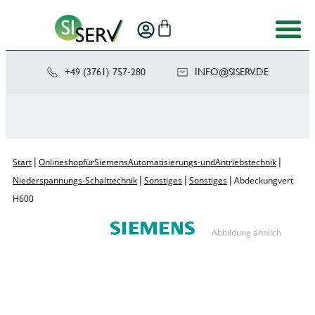
+49 (3761) 757-280
NI
SIS@OF
ED.VRE
|
|
Start
Onlineshop für Siemens Automatisierungs- und Antriebstechnik
|
|
|
Niederspannungs-Schalttechnik
Sonstiges
Sonstiges
Abdeckung vert
H600
Abbildung ähnlich