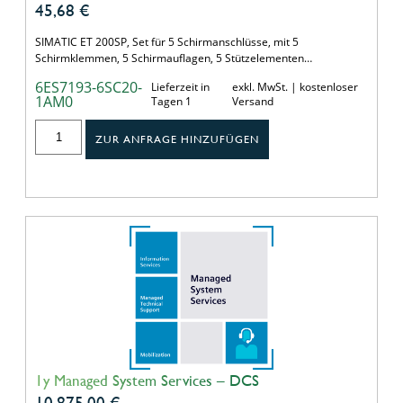
45,68
€
SIMATIC ET 200SP, Set für 5 Schirmanschlüsse, mit 5
Schirmklemmen, 5 Schirmauflagen, 5 Stützelementen…
6ES7193-6SC20-
Lieferzeit in
exkl. MwSt. | kostenloser
1AM0
Tagen 1
Versand
ZUR ANFRAGE HINZUFÜGEN
1y Managed System Services – DCS
10.875,00
€