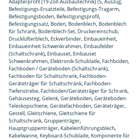
Adapterprofil (19-Zoll-Ausbautechnik) (S
,
Auszug
,
Befestigungs-Ersatzteile
,
Befestigungs-Tragarm
,
Befestigungsboden
,
Befestigungsprofil
,
Befestigungssatz
,
Boden
,
Bodenblech
,
Bodenblech
für Schrank
,
Bodenblech-Set
,
Druckereinschub
,
Drucklüfterblech
,
Eckverbinder
,
Einbaueinheit
,
Einbaueinheit Schwenkrahmen
,
Einbaufelder
(Schaltschrank)
,
Einbauset
,
Einbauset
Schwenkrahmen
,
Elektronik-Schublade
,
Fachboden
,
Fachboden / Geräteboden (Schaltschrank)
,
Fachboden für Schaltschrank
,
Fachboden-
Geräteträger für Schaltschränk
,
Fachboden-
Tiefenstrebe
,
Fachboden/Geräteträger für Schrank
,
Gehäusesteg
,
Gelenk
,
Geräteboden
,
Geräteboden-
Teleskopschiene
,
Gerätefachboden
,
Geräteträger
,
Gestell
,
Gleitschiene
,
Gleitschiene für
Schaltschrank
,
Gruppenträger
,
Hauptgruppenträger
,
Kabeleinführungsblech
,
Kabelwanne
,
Keyboard-Schublade
,
Komponente für