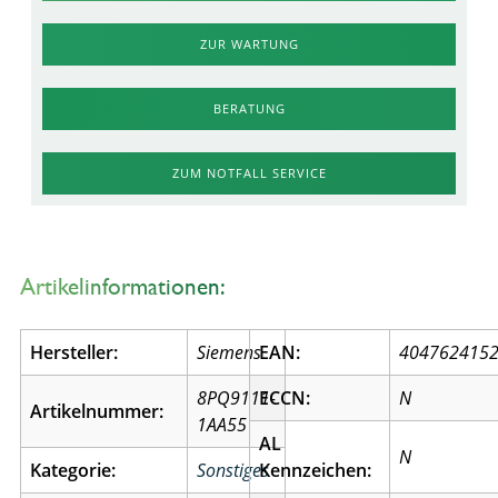
ZUR WARTUNG
BERATUNG
ZUM NOTFALL SERVICE
Artikelinformationen:
Hersteller:
Siemens
EAN:
404762415
8PQ9111-
ECCN:
N
Artikelnummer:
1AA55
AL
N
Kategorie:
Sonstiges
Kennzeichen: