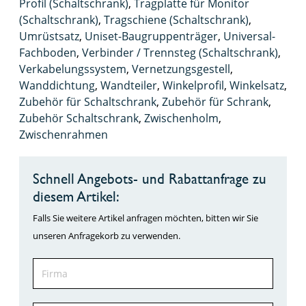
Profil (Schaltschrank)
,
Tragplatte für Monitor
(Schaltschrank)
,
Tragschiene (Schaltschrank)
,
Umrüstsatz
,
Uniset-Baugruppenträger
,
Universal-
Fachboden
,
Verbinder / Trennsteg (Schaltschrank)
,
Verkabelungssystem
,
Vernetzungsgestell
,
Wanddichtung
,
Wandteiler
,
Winkelprofil
,
Winkelsatz
,
Zubehör für Schaltschrank
,
Zubehör für Schrank
,
Zubehör Schaltschrank
,
Zwischenholm
,
Zwischenrahmen
Schnell Angebots- und Rabattanfrage zu
diesem Artikel:
Falls Sie weitere Artikel anfragen möchten, bitten wir Sie
unseren Anfragekorb zu verwenden.