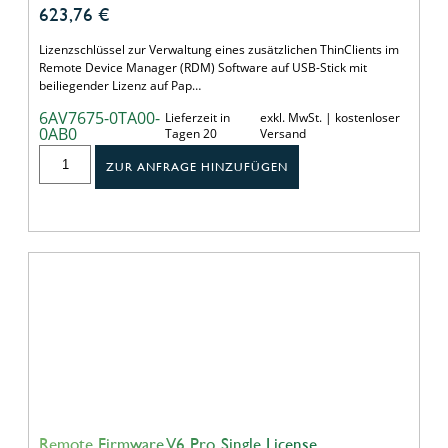
623,76
€
Lizenzschlüssel zur Verwaltung eines zusätzlichen ThinClients im
Remote Device Manager (RDM) Software auf USB-Stick mit
beiliegender Lizenz auf Pap…
6AV7675-0TA00-
Lieferzeit in
exkl. MwSt. | kostenloser
0AB0
Tagen 20
Versand
ZUR ANFRAGE HINZUFÜGEN
Remote Firmware V6 Pro, Single License