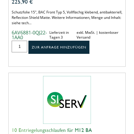
225,90
€
Schutzfolie 15", BAC Front Typ 5, Vollflächig klebend, antibakteriell,
Reflection Shield Matte. Weitere Informationen, Menge und Inhalt:
siehe tech…
6AV6881-0QJ22-
Lieferzeit in
exkl. MwSt. | kostenloser
1AA0
Tagen 3
Versand
ZUR ANFRAGE HINZUFÜGEN
10 Entriegelungsschlaufen für M12 BA