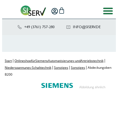
+49 (3761) 757-280
NI
SIS@OF
ED.VRE
|
|
Start
Onlineshop für Siemens Automatisierungs- und Antriebstechnik
|
|
|
Niederspannungs-Schalttechnik
Sonstiges
Sonstiges
Abdeckung oben
B200
Abbildung ähnlich