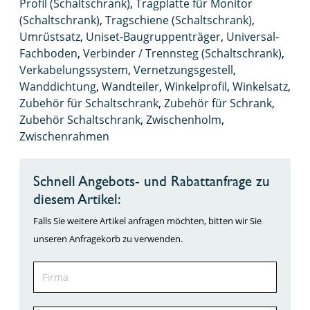
Profil (Schaltschrank)
,
Tragplatte für Monitor
(Schaltschrank)
,
Tragschiene (Schaltschrank)
,
Umrüstsatz
,
Uniset-Baugruppenträger
,
Universal-
Fachboden
,
Verbinder / Trennsteg (Schaltschrank)
,
Verkabelungssystem
,
Vernetzungsgestell
,
Wanddichtung
,
Wandteiler
,
Winkelprofil
,
Winkelsatz
,
Zubehör für Schaltschrank
,
Zubehör für Schrank
,
Zubehör Schaltschrank
,
Zwischenholm
,
Zwischenrahmen
Schnell Angebots- und Rabattanfrage zu
diesem Artikel:
Falls Sie weitere Artikel anfragen möchten, bitten wir Sie
unseren Anfragekorb zu verwenden.