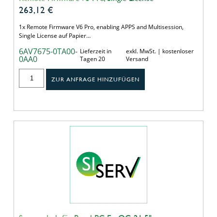
263,12
€
1x Remote Firmware V6 Pro, enabling APPS and Multisession,
Single License auf Papier…
6AV7675-0TA00-
Lieferzeit in
exkl. MwSt. | kostenloser
0AA0
Tagen 20
Versand
ZUR ANFRAGE HINZUFÜGEN