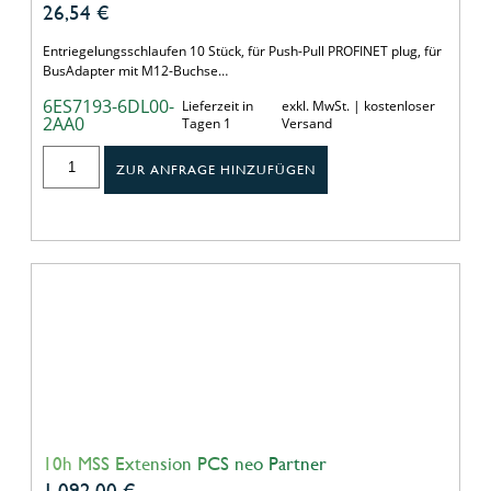
26,54
€
Entriegelungsschlaufen 10 Stück, für Push-Pull PROFINET plug, für
BusAdapter mit M12-Buchse…
6ES7193-6DL00-
Lieferzeit in
exkl. MwSt. | kostenloser
2AA0
Tagen 1
Versand
ZUR ANFRAGE HINZUFÜGEN
10h MSS Extension PCS neo Partner
1.092,00
€