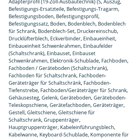
Adapterprofil (19-Zoll-Ausbautechnik) (S
,
Auszug
,
Befestigungs-Ersatzteile
,
Befestigungs-Tragarm
,
Befestigungsboden
,
Befestigungsprofil
,
Befestigungssatz
,
Boden
,
Bodenblech
,
Bodenblech
für Schrank
,
Bodenblech-Set
,
Druckereinschub
,
Drucklüfterblech
,
Eckverbinder
,
Einbaueinheit
,
Einbaueinheit Schwenkrahmen
,
Einbaufelder
(Schaltschrank)
,
Einbauset
,
Einbauset
Schwenkrahmen
,
Elektronik-Schublade
,
Fachboden
,
Fachboden / Geräteboden (Schaltschrank)
,
Fachboden für Schaltschrank
,
Fachboden-
Geräteträger für Schaltschränk
,
Fachboden-
Tiefenstrebe
,
Fachboden/Geräteträger für Schrank
,
Gehäusesteg
,
Gelenk
,
Geräteboden
,
Geräteboden-
Teleskopschiene
,
Gerätefachboden
,
Geräteträger
,
Gestell
,
Gleitschiene
,
Gleitschiene für
Schaltschrank
,
Gruppenträger
,
Hauptgruppenträger
,
Kabeleinführungsblech
,
Kabelwanne
,
Keyboard-Schublade
,
Komponente für