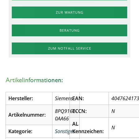
ZUR WARTUNG
BERATUNG
ZUM NOTFALL SERVICE
Artikelinformationen:
Hersteller:
Siemens
EAN:
404762417
8PQ9161-
ECCN:
N
Artikelnummer:
0AA66
AL
N
Kategorie:
Sonstiges
Kennzeichen: