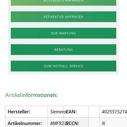
AUSTAUSCH ANFRAGEN
REPARATUR ANFRAGEN
ZUR WARTUNG
BERATUNG
ZUM NOTFALL SERVICE
Artikelinformationen:
Hersteller:
Siemens
EAN:
402551521
Artikelnummer:
8MF9232
ECCN:
N