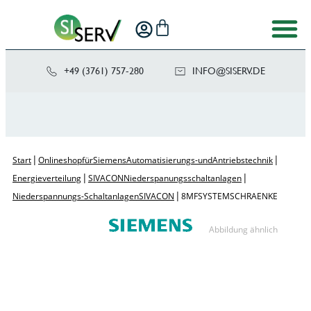
+49 (3761) 757-280
NI
SIS@OF
ED.VRE
|
|
Start
Onlineshop für Siemens Automatisierungs- und Antriebstechnik
|
|
Energieverteilung
SIVACON Niederspanungsschaltanlagen
|
Niederspannungs-Schaltanlagen SIVACON
8MF SYSTEMSCHRAENKE
Abbildung ähnlich