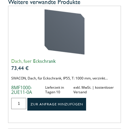
Weitere verwandte Produkte
Dach, fuer Eckschrank
73,44
€
SIVACON, Dach, für Eckschrank, IP55, T: 1000 mm, verzinkt…
8MF1000-
Lieferzeit in
exkl. MwSt. | kostenloser
2UE11-0A
Tagen 10
Versand
ZUR ANFRAGE HINZUFÜGEN