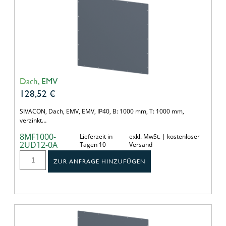
Dach, EMV
128,52
€
SIVACON, Dach, EMV, EMV, IP40, B: 1000 mm, T: 1000 mm,
verzinkt…
8MF1000-
Lieferzeit in
exkl. MwSt. | kostenloser
2UD12-0A
Tagen 10
Versand
ZUR ANFRAGE HINZUFÜGEN