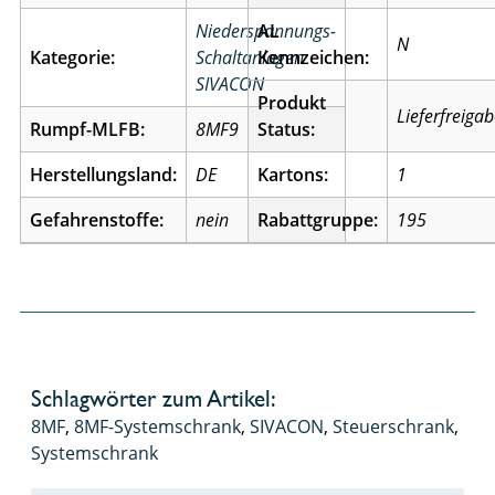
Niederspannungs-
AL
N
Kategorie:
Schaltanlagen
Kennzeichen:
SIVACON
Produkt
Lieferfreiga
Rumpf-MLFB:
8MF9
Status:
Herstellungsland:
DE
Kartons:
1
Gefahrenstoffe:
nein
Rabattgruppe:
195
Schlagwörter zum Artikel:
8MF
,
8MF-Systemschrank
,
SIVACON
,
Steuerschrank
,
Systemschrank