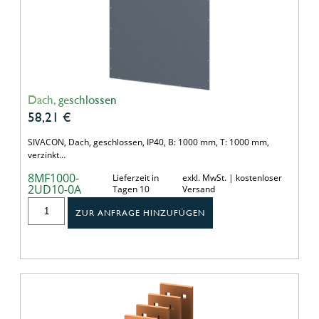
Dach, geschlossen
58,21
€
SIVACON, Dach, geschlossen, IP40, B: 1000 mm, T: 1000 mm,
verzinkt…
8MF1000-
Lieferzeit in
exkl. MwSt. | kostenloser
2UD10-0A
Tagen 10
Versand
ZUR ANFRAGE HINZUFÜGEN