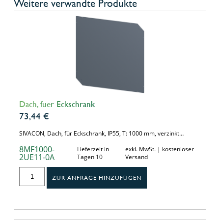
Weitere verwandte Produkte
Dach, fuer Eckschrank
73,44
€
SIVACON, Dach, für Eckschrank, IP55, T: 1000 mm, verzinkt…
8MF1000-
Lieferzeit in
exkl. MwSt. | kostenloser
2UE11-0A
Tagen 10
Versand
ZUR ANFRAGE HINZUFÜGEN