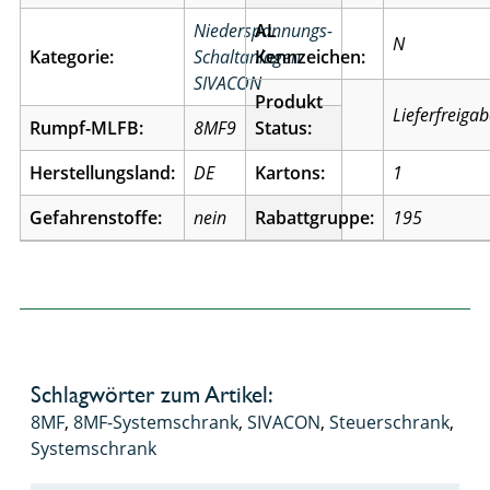
Niederspannungs-
AL
N
Kategorie:
Schaltanlagen
Kennzeichen:
SIVACON
Produkt
Lieferfreiga
Rumpf-MLFB:
8MF9
Status:
Herstellungsland:
DE
Kartons:
1
Gefahrenstoffe:
nein
Rabattgruppe:
195
Schlagwörter zum Artikel:
8MF
,
8MF-Systemschrank
,
SIVACON
,
Steuerschrank
,
Systemschrank