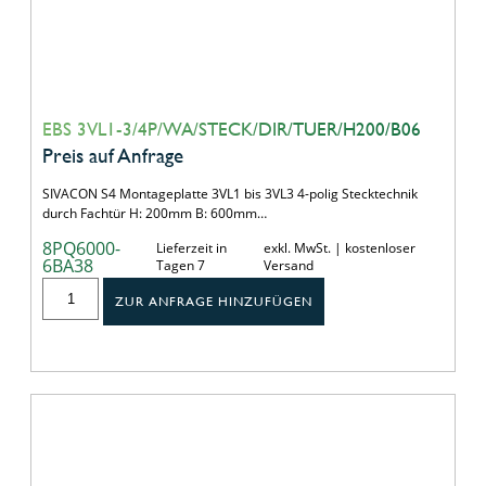
EBS 3VL1-3/4P/WA/STECK/DIR/TUER/H200/B06
Preis auf Anfrage
SIVACON S4 Montageplatte 3VL1 bis 3VL3 4-polig Stecktechnik
durch Fachtür H: 200mm B: 600mm…
8PQ6000-
Lieferzeit in
exkl. MwSt. | kostenloser
6BA38
Tagen 7
Versand
ZUR ANFRAGE HINZUFÜGEN