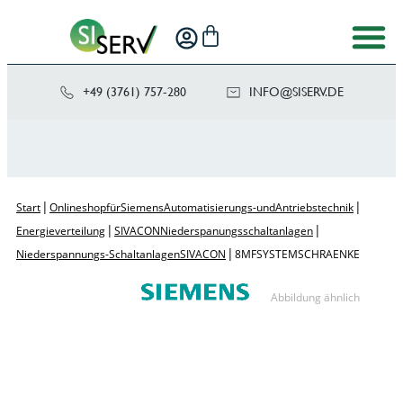
+49 (3761) 757-280
NI
SIS@OF
ED.VRE
|
|
Start
Onlineshop für Siemens Automatisierungs- und Antriebstechnik
|
|
Energieverteilung
SIVACON Niederspanungsschaltanlagen
|
Niederspannungs-Schaltanlagen SIVACON
8MF SYSTEMSCHRAENKE
Abbildung ähnlich