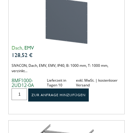
Dach, EMV
128,52
€
SIVACON, Dach, EMV, EMV, IP40, B: 1000 mm, T: 1000 mm,
verzinkt…
8MF1000-
Lieferzeit in
exkl. MwSt. | kostenloser
2UD12-0A
Tagen 10
Versand
ZUR ANFRAGE HINZUFÜGEN