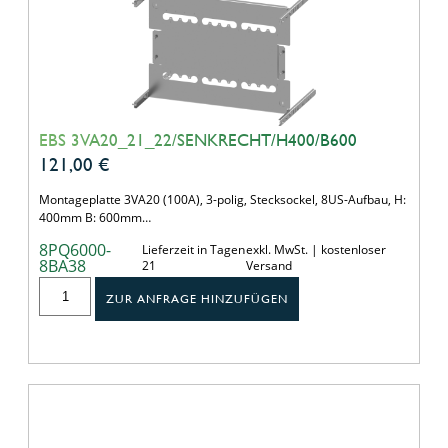
EBS 3VA20_21_22/SENKRECHT/H400/B600
121,00
€
Montageplatte 3VA20 (100A), 3-polig, Stecksockel, 8US-Aufbau, H:
400mm B: 600mm…
8PQ6000-
Lieferzeit in Tagen
exkl. MwSt. | kostenloser
8BA38
21
Versand
ZUR ANFRAGE HINZUFÜGEN