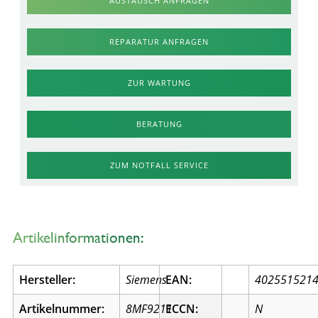
AUSTAUSCH ANFRAGEN
REPARATUR ANFRAGEN
ZUR WARTUNG
BERATUNG
ZUM NOTFALL SERVICE
Artikelinformationen:
Hersteller:
Siemens
EAN:
402551521
Artikelnummer:
8MF9211
ECCN:
N