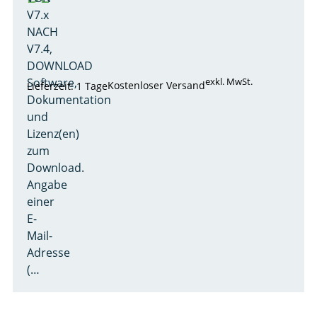
V7.x
NACH
V7.4,
DOWNLOAD
Software,
exkl. MwSt.
Kostenloser Versand
Lieferzeit: 1 Tage
Dokumentation
und
Lizenz(en)
zum
Download.
Angabe
einer
E-
Mail-
Adresse
(…