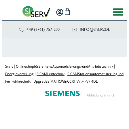
+49 (3761) 757-280
NI
SIS@OF
ED.VRE
|
|
Start
Onlineshop für Siemens Automatisierungs- und Antriebstechnik
|
|
Energieverteilung
SICAM Leittechnik
SICAM Stationsautomatisierung und
|
Fernwirktechnik
Upgrade SIMATIC WinCC RT, V7.x ->V7.4 DL
Abbildung ähnlich