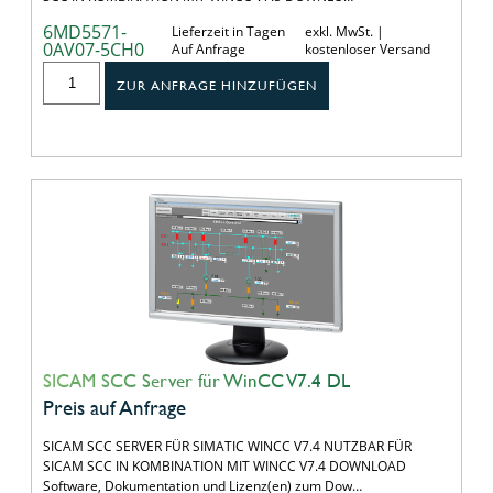
6MD5571-
Lieferzeit in Tagen
exkl. MwSt. |
0AV07-5CH0
Auf Anfrage
kostenloser Versand
ZUR ANFRAGE HINZUFÜGEN
SICAM SCC Server für WinCC V7.4 DL
Preis auf Anfrage
SICAM SCC SERVER FÜR SIMATIC WINCC V7.4 NUTZBAR FÜR
SICAM SCC IN KOMBINATION MIT WINCC V7.4 DOWNLOAD
Software, Dokumentation und Lizenz(en) zum Dow…