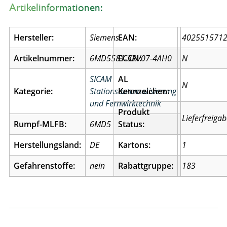
Artikelinformationen:
Hersteller:
Siemens
EAN:
402551571
Artikelnummer:
6MD5581-3RV07-4AH0
ECCN:
N
SICAM
AL
N
Kategorie:
Stationsautomatisierung
Kennzeichen:
und Fernwirktechnik
Produkt
Lieferfreiga
Rumpf-MLFB:
6MD5
Status:
Herstellungsland:
DE
Kartons:
1
Gefahrenstoffe:
nein
Rabattgruppe:
183