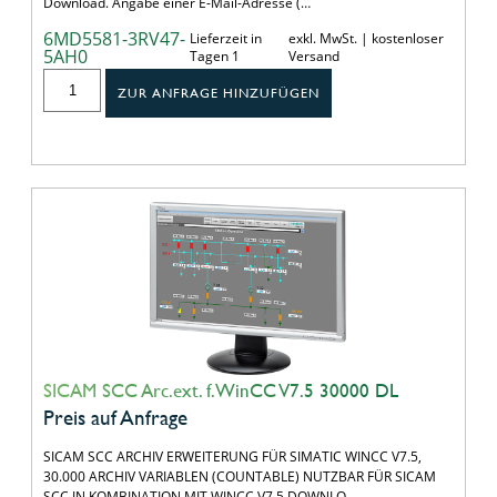
Download. Angabe einer E-Mail-Adresse (…
6MD5581-3RV47-
Lieferzeit in
exkl. MwSt. | kostenloser
5AH0
Tagen 1
Versand
ZUR ANFRAGE HINZUFÜGEN
SICAM SCC Arc.ext. f.WinCC V7.5 30000 DL
Preis auf Anfrage
SICAM SCC ARCHIV ERWEITERUNG FÜR SIMATIC WINCC V7.5,
30.000 ARCHIV VARIABLEN (COUNTABLE) NUTZBAR FÜR SICAM
SCC IN KOMBINATION MIT WINCC V7.5 DOWNLO…