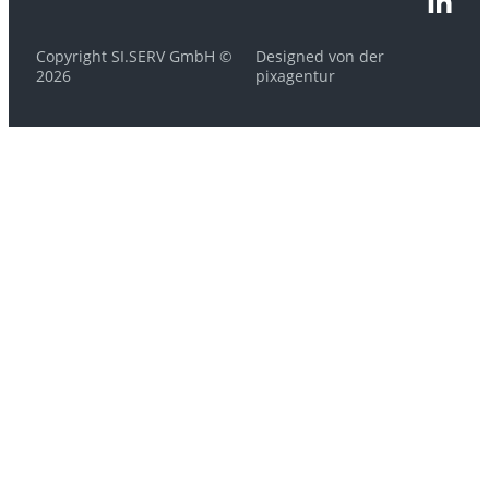
Copyright SI.SERV GmbH ©
Designed von der
2026
pixagentur