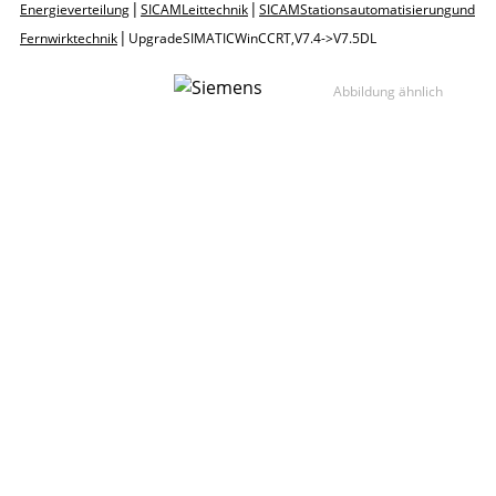
|
|
Energieverteilung
SICAM Leittechnik
SICAM Stationsautomatisierung und
|
Fernwirktechnik
Upgrade SIMATIC WinCC RT, V7.4 ->V7.5 DL
Abbildung ähnlich