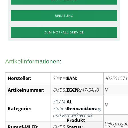
BERATUNG
ZUM NOTFALL SERVICE
Artikelinformationen:
Hersteller:
Siemens
EAN:
402551571
Artikelnummer:
6MD5581-3RV47-5AH0
ECCN:
N
SICAM
AL
N
Kategorie:
Stationsautomatisierung
Kennzeichen:
und Fernwirktechnik
Produkt
Lieferfreiga
Rumpf-MLFB:
6MD5
Status: