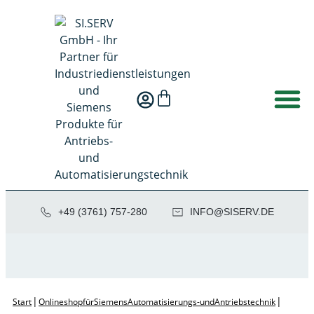
+49 (3761) 757-280
NI
SIS@OF
ED.VRE
|
|
Start
Onlineshop für Siemens Automatisierungs- und Antriebstechnik