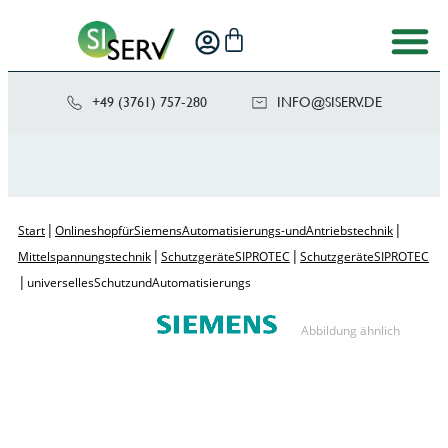
+49 (3761) 757-280
NI
SIS@OF
ED.VRE
|
|
Start
Onlineshop für Siemens Automatisierungs- und Antriebstechnik
|
|
Mittelspannungstechnik
Schutzgeräte SIPROTEC
Schutzgeräte SIPROTEC
|
universelles Schutz und Automatisierungs
Abbildung ähnlich