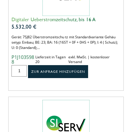
Digitaler Ueberstromzeitschutz, bis 16 A
5.532,00
€
Gerät: 7SJ82 Überstromzeitschu tz mit Standardvariante Gehäu
setyp: Einbau; BE: 23; BA: 16 (16ST + 0F + 0HS + 0P); I: 4 ( Schutz);
U: 0 (Standard);…
P1J103598
Lieferzeit in Tagen
exkl. MwSt. | kostenloser
8
20
Versand
ZUR ANFRAGE HINZUFÜGEN