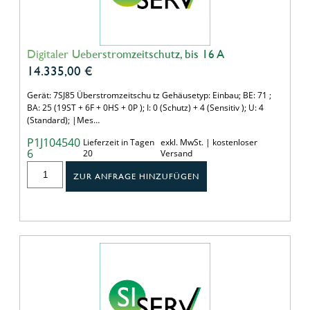
Digitaler Ueberstromzeitschutz, bis 16 A
14.335,00
€
Gerät: 7SJ85 Überstromzeitschu tz Gehäusetyp: Einbau; BE: 71 ;
BA: 25 (19ST + 6F + 0HS + 0P ); I: 0 (Schutz) + 4 (Sensitiv ); U: 4
(Standard); |Mes…
P1J104540
Lieferzeit in Tagen
exkl. MwSt. | kostenloser
6
20
Versand
ZUR ANFRAGE HINZUFÜGEN