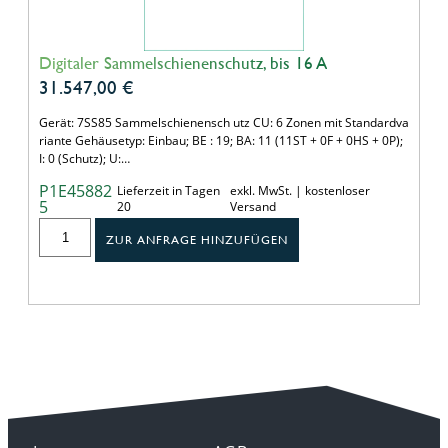
Digitaler Sammelschienenschutz, bis 16 A
31.547,00
€
Gerät: 7SS85 Sammelschienensch utz CU: 6 Zonen mit Standardva
riante Gehäusetyp: Einbau; BE : 19; BA: 11 (11ST + 0F + 0HS + 0P);
I: 0 (Schutz); U:…
P1E45882
Lieferzeit in Tagen
exkl. MwSt. | kostenloser
5
20
Versand
ZUR ANFRAGE HINZUFÜGEN