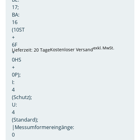
17;
BA:
16
(10ST
+
6F
exkl. MwSt.
Kostenloser Versand
Lieferzeit: 20 Tage
+
0HS
+
0P);
I:
4
(Schutz);
U:
4
(Standard);
|Messumformereingänge:
0