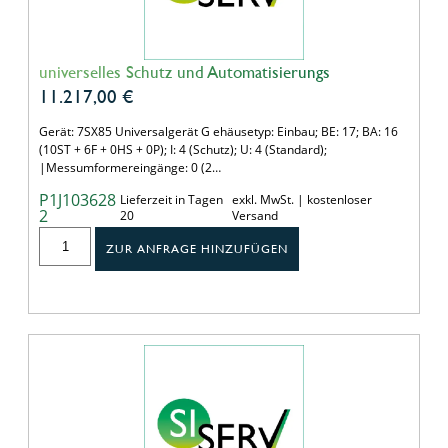
universelles Schutz und Automatisierungs
11.217,00
€
Gerät: 7SX85 Universalgerät G ehäusetyp: Einbau; BE: 17; BA: 16
(10ST + 6F + 0HS + 0P); I: 4 (Schutz); U: 4 (Standard);
|Messumformereingänge: 0 (2…
P1J103628
Lieferzeit in Tagen
exkl. MwSt. | kostenloser
2
20
Versand
ZUR ANFRAGE HINZUFÜGEN