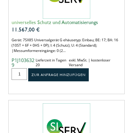
universelles Schutz und Automatisierungs
11.567,00
€
Gerät: 7SX85 Universalgerät G ehäusetyp: Einbau; BE: 17; BA: 16
(10ST + 6F + 0HS + 0P); I: 4 (Schutz); U: 4 (Standard);
|Messumformereingänge: 0 (2…
P1J103632
Lieferzeit in Tagen
exkl. MwSt. | kostenloser
9
20
Versand
ZUR ANFRAGE HINZUFÜGEN