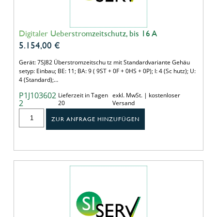
Digitaler Ueberstromzeitschutz, bis 16 A
5.154,00
€
Gerät: 7SJ82 Überstromzeitschu tz mit Standardvariante Gehäu
setyp: Einbau; BE: 11; BA: 9 ( 9ST + 0F + 0HS + 0P); I: 4 (Sc hutz); U:
4 (Standard);…
P1J103602
Lieferzeit in Tagen
exkl. MwSt. | kostenloser
2
20
Versand
ZUR ANFRAGE HINZUFÜGEN