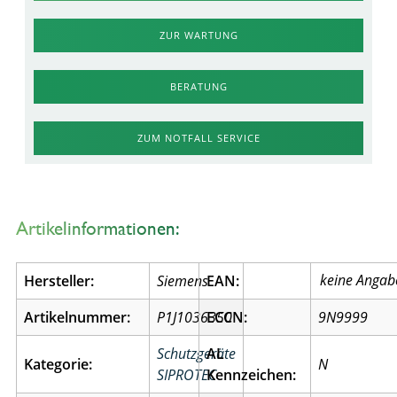
ZUR WARTUNG
BERATUNG
ZUM NOTFALL SERVICE
Artikelinformationen:
Hersteller:
Siemens
EAN:
Artikelnummer:
P1J1036350
ECCN:
9N9999
Schutzgeräte
AL
Kategorie:
N
SIPROTEC
Kennzeichen: