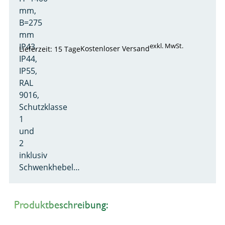
mm,
B=275
mm
IP43,
exkl. MwSt.
Kostenloser Versand
Lieferzeit: 15 Tage
IP44,
IP55,
RAL
9016,
Schutzklasse
1
und
2
inklusiv
Schwenkhebel…
Produktbeschreibung: