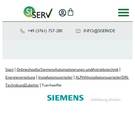
+49 (3761) 757-280
NI
SIS@OF
ED.VRE
|
|
Start
Onlineshop für Siemens Automatisierungs- und Antriebstechnik
|
|
Energieverteilung
Installationsverteiler
ALPHA Installationsverteiler DIN-
|
Technik und Zubehör
Tuerhaelfte
Abbildung ähnlich