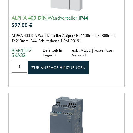
ALPHA 400 DIN Wandverteiler IP44
597,00
€
ALPHA 400 DIN Wandverteiler Aufputz H=1100mm, B=800mm,
T=210mm IP44, Schutzklasse 1 RAL 9016…
8GK1122-
Lieferzeit in
exkl. MwSt. | kostenloser
5KA32
Tagen 3
Versand
ZUR ANFRAGE HINZUFÜGEN