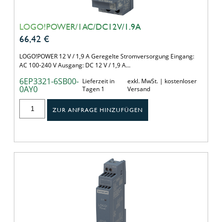
LOGO!POWER/1AC/DC12V/1.9A
66,42
€
LOGO!POWER 12 V / 1,9 A Geregelte Stromversorgung Eingang:
AC 100-240 V Ausgang: DC 12 V / 1,9 A…
6EP3321-6SB00-
Lieferzeit in
exkl. MwSt. | kostenloser
0AY0
Tagen 1
Versand
ZUR ANFRAGE HINZUFÜGEN