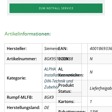
ZUM NOTFALL SERVICE
Artikelinformationen:
Hersteller:
Siemens
EAN:
400186933
Artikelnummer:
8GK9510-8KK38
ECCN:
N
ALPHA
AL
N
Installationsverteiler
Kennzeichen:
Kategorie:
DIN-Technik und
Produkt
Zubehör
Lieferfreiga
Status:
Rumpf-MLFB:
8GK9
Kartons:
1
Herstellungsland:
DE
Rabattgruppe:
13W