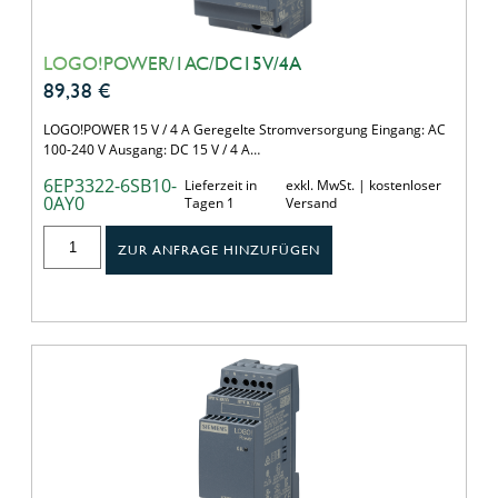
LOGO!POWER/1AC/DC15V/4A
89,38
€
LOGO!POWER 15 V / 4 A Geregelte Stromversorgung Eingang: AC
100-240 V Ausgang: DC 15 V / 4 A…
6EP3322-6SB10-
Lieferzeit in
exkl. MwSt. | kostenloser
0AY0
Tagen 1
Versand
ZUR ANFRAGE HINZUFÜGEN