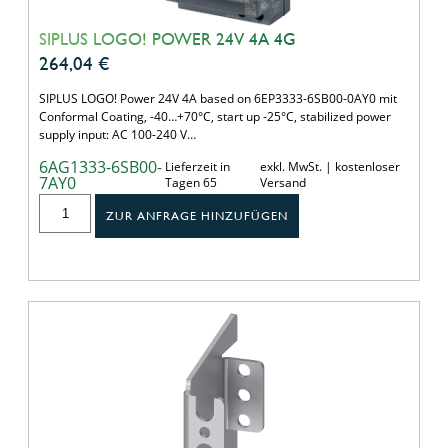
SIPLUS LOGO! POWER 24V 4A 4G
264,04
€
SIPLUS LOGO! Power 24V 4A based on 6EP3333-6SB00-0AY0 mit
Conformal Coating, -40…+70°C, start up -25°C, stabilized power
supply input: AC 100-240 V…
6AG1333-6SB00-
Lieferzeit in
exkl. MwSt. | kostenloser
7AY0
Tagen 65
Versand
ZUR ANFRAGE HINZUFÜGEN