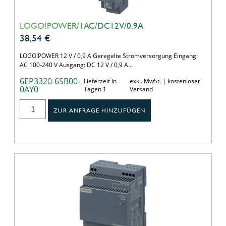
LOGO!POWER/1AC/DC12V/0.9A
38,54
€
LOGO!POWER 12 V / 0,9 A Geregelte Stromversorgung Eingang:
AC 100-240 V Ausgang: DC 12 V / 0,9 A…
6EP3320-6SB00-
Lieferzeit in
exkl. MwSt. | kostenloser
0AY0
Tagen 1
Versand
ZUR ANFRAGE HINZUFÜGEN