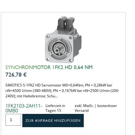
SYNCHRONMOTOR 1FK2 HD 0,64 NM
726,78
€
SIMOTICS S-1FK2 HD Servomotor M0=0,64Nm; PN = 0,28kW bei
nN=4500 U/min (380-480V); PN = 0,167kW bei nN=2500 U/min (200-
240V); mit Haltebremse; Schu…
1FK2103-2AH11-
Lieferzeit in
exkl. MwSt. | kostenloser
0MB0
Tagen 15
Versand
ZUR ANFRAGE HINZUFÜGEN