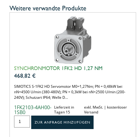
Weitere verwandte Produkte
SYNCHRONMOTOR 1FK2 HD 1,27 NM
468,82
€
SIMOTICS S-1FK2 HD Servomotor M0=1,27Nm; PN = 0,48kW bei
nN=4500 U/min (380-480V); PN = 0,3kW bei nN=2500 U/min (200-
240V); Schutzart IP64; Welle D…
1FK2103-4AH00-
Lieferzeit in
exkl. MwSt. | kostenloser
1SB0
Tagen 15
Versand
ZUR ANFRAGE HINZUFÜGEN