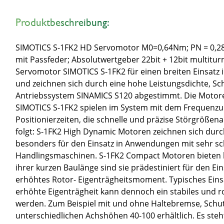
Produktbeschreibung:
SIMOTICS S-1FK2 HD Servomotor M0=0,64Nm; PN = 0,28k
mit Passfeder; Absolutwertgeber 22bit + 12bit multit
Servomotor SIMOTICS S-1FK2 für einen breiten Einsat
und zeichnen sich durch eine hohe Leistungsdichte, Sc
Antriebssystem SINAMICS S120 abgestimmt. Die Motoren 
SIMOTICS S-1FK2 spielen im System mit dem Frequenzumr
Positionierzeiten, die schnelle und präzise Störgrößen
folgt: S-1FK2 High Dynamic Motoren zeichnen sich durc
besonders für den Einsatz in Anwendungen mit sehr sch
Handlingsmaschinen. S-1FK2 Compact Motoren bieten ho
ihrer kurzen Baulänge sind sie prädestiniert für den E
erhöhtes Rotor- Eigenträgheitsmoment. Typisches Eins
erhöhte Eigenträgheit kann dennoch ein stabiles und 
werden. Zum Beispiel mit und ohne Haltebremse, Schutz
unterschiedlichen Achshöhen 40-100 erhältlich. Es steh