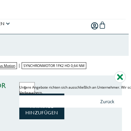
EN
|
us Motion
SYNCHRONMOTOR 1FK2 HD 0,64 NM
OR
Unsere Angebote richten sich ausschließlich an Unternehmer. Wir sc
Verbrauchern.
ZUR
Zurück
ANFRAGE
HINZUFÜGEN