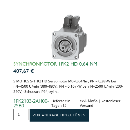
SYNCHRONMOTOR 1FK2 HD 0,64 NM
407,67
€
SIMOTICS S-1FK2 HD Servomotor M0=0,64Nm; PN = 0,28kW bei
nN=4500 U/min (380-480V); PN = 0,167kW bei nN=2500 U/min (200-
240V); Schutzart IP64; zylin…
1FK2103-2AH00-
Lieferzeit in
exkl. MwSt. | kostenloser
2SB0
Tagen 15
Versand
ZUR ANFRAGE HINZUFÜGEN