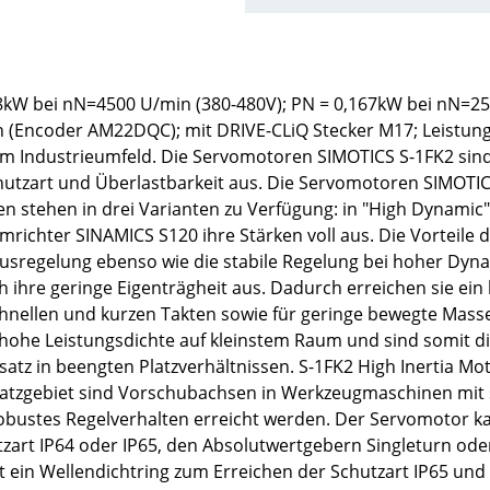
W bei nN=4500 U/min (380-480V); PN = 0,167kW bei nN=250
urn (Encoder AM22DQC); mit DRIVE-CLiQ Stecker M17; Leistu
z im Industrieumfeld. Die Servomotoren SIMOTICS S-1FK2
hutzart und Überlastbarkeit aus. Die Servomotoren SIMOTIC
stehen in drei Varianten zu Verfügung: in "High Dynamic",
ichter SINAMICS S120 ihre Stärken voll aus. Die Vorteile d
ausregelung ebenso wie die stabile Regelung bei hoher Dyna
h ihre geringe Eigenträgheit aus. Dadurch erreichen sie ei
nellen und kurzen Takten sowie für geringe bewegte Massen
he Leistungsdichte auf kleinstem Raum und sind somit die
insatz in beengten Platzverhältnissen. S-1FK2 High Inertia
atzgebiet sind Vorschubachsen in Werkzeugmaschinen mit s
robustes Regelverhalten erreicht werden. Der Servomotor k
art IP64 oder IP65, den Absolutwertgebern Singleturn ode
t ein Wellendichtring zum Erreichen der Schutzart IP65 und