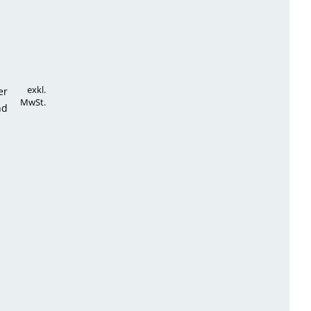
exkl.
er
MwSt.
nd