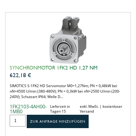
SYNCHRONMOTOR 1FK2 HD 1,27 NM
622,18
€
SIMOTICS S-1FK2 HD Servomotor M0=1,27Nm; PN = 0,48kW bei
nN=4500 U/min (380-480V); PN = 0,3kW bei nN=2500 U/min (200-
240V); Schutzart IP64; Welle D…
1FK2103-4AH00-
Lieferzeit in
exkl. MwSt. | kostenloser
1MB0
Tagen 15
Versand
ZUR ANFRAGE HINZUFÜGEN