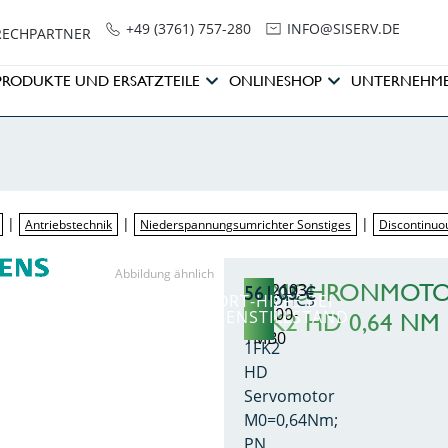
+49 (3761) 757-280
NI
SIS@OF
ED.VRE
RECHPARTNER
PRODUKTE UND ERSATZTEILE
ONLINESHOP
UNTERNEHM
|
|
|
Antriebstechnik
Niederspannungsumrichter Sonstiges
Discontinuo
Abbildung ähnlich
SYNCHRONMOT
1FK2103-
561,03
€
SIMOTICS
SOFORT-HILFE BEI
2AH00-
ANLAGENSTILLSTAND
1FK2 HD 0,64 NM
S-
1MB0
1FK2
HD
Servomotor
M0=0,64Nm;
PN