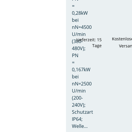
=
0,28kW
bei
nN=4500
U/min
Kostenlos
Lieferzeit: 15
(380-
Tage
Versa
480V);
PN
=
0,167kW
bei
nN=2500
U/min
(200-
240V);
Schutzart
IP64;
Welle…