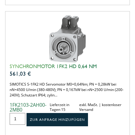
SYNCHRONMOTOR 1FK2 HD 0,64 NM
561,03
€
SIMOTICS S-1FK2 HD Servomotor M0=0,64Nm; PN = 0,28kW bei
nN=4500 U/min (380-480V); PN = 0,167kW bei nN=2500 U/min (200-
240V); Schutzart IP64; zylin…
1FK2103-2AH00-
Lieferzeit in
exkl. MwSt. | kostenloser
2MB0
Tagen 15
Versand
ZUR ANFRAGE HINZUFÜGEN