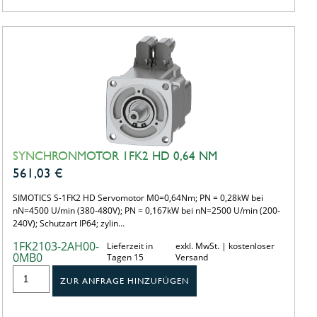
SYNCHRONMOTOR 1FK2 HD 0,64 NM
561,03
€
SIMOTICS S-1FK2 HD Servomotor M0=0,64Nm; PN = 0,28kW bei
nN=4500 U/min (380-480V); PN = 0,167kW bei nN=2500 U/min (200-
240V); Schutzart IP64; zylin…
1FK2103-2AH00-
Lieferzeit in
exkl. MwSt. | kostenloser
0MB0
Tagen 15
Versand
ZUR ANFRAGE HINZUFÜGEN