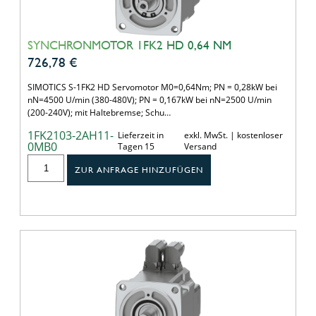
SYNCHRONMOTOR 1FK2 HD 0,64 NM
726,78
€
SIMOTICS S-1FK2 HD Servomotor M0=0,64Nm; PN = 0,28kW bei
nN=4500 U/min (380-480V); PN = 0,167kW bei nN=2500 U/min
(200-240V); mit Haltebremse; Schu…
1FK2103-2AH11-
Lieferzeit in
exkl. MwSt. | kostenloser
0MB0
Tagen 15
Versand
ZUR ANFRAGE HINZUFÜGEN