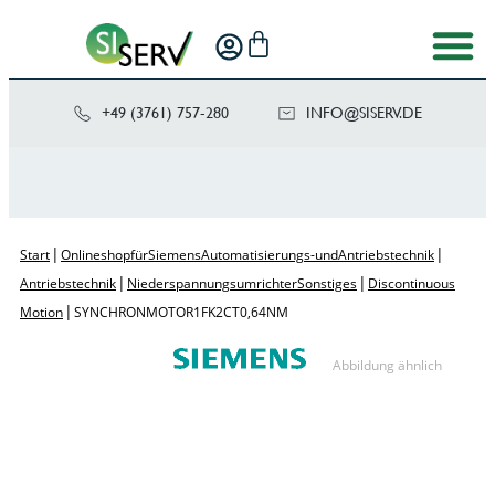
+49 (3761) 757-280
NI
SIS@OF
ED.VRE
|
|
Start
Onlineshop für Siemens Automatisierungs- und Antriebstechnik
|
|
Antriebstechnik
Niederspannungsumrichter Sonstiges
Discontinuous
|
Motion
SYNCHRONMOTOR 1FK2 CT 0,64 NM
Abbildung ähnlich