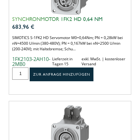
SYNCHRONMOTOR 1FK2 HD 0,64 NM
683,96
€
SIMOTICS S-1FK2 HD Servomotor M0=0,64Nm; PN = 0,28kW bei
nN=4500 U/min (380-480V); PN = 0,167kW bei nN=2500 U/min
(200-240V); mit Haltebremse; Schu…
1FK2103-2AH10-
Lieferzeit in
exkl. MwSt. | kostenloser
2MB0
Tagen 15
Versand
ZUR ANFRAGE HINZUFÜGEN