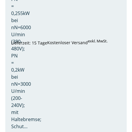
=
0,255kW
bei
nN=6000
U/min
(380-
exkl. MwSt.
Kostenloser Versand
Lieferzeit: 15 Tage
480V);
PN
=
0,2kW
bei
nN=3000
U/min
(200-
240V);
mit
Haltebremse;
Schut…