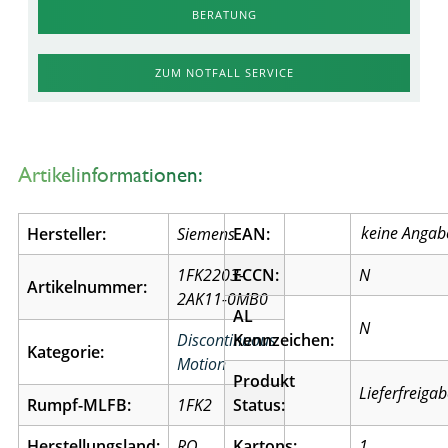
BERATUNG
ZUM NOTFALL SERVICE
Artikelinformationen:
Hersteller:
Siemens
EAN:
1FK2203-
ECCN:
N
Artikelnummer:
2AK11-0MB0
AL
N
Discontinuous
Kennzeichen:
Kategorie:
Motion
Produkt
Lieferfreiga
Rumpf-MLFB:
1FK2
Status:
Herstellungsland:
RO
Kartons:
1