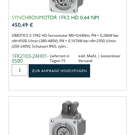
SYNCHRONMOTOR 1FK2 HD 0,64 NM
450,49
€
SIMOTICS S-1FK2 HD Servomotor M0=0,64Nm; PN = 0,28kW bei
nN=4500 U/min (380-480V); PN = 0,167kW bei nN=2500 U/min
(200-240V); Schutzart IP65; zylin…
1FK2103-2AH01-
Lieferzeit in
exkl. MwSt. | kostenloser
0SB0
Tagen 15
Versand
ZUR ANFRAGE HINZUFÜGEN