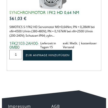
SYNCHRONMOTOR 1FK2 HD 0,64 NM
561,03
€
SIMOTICS S-1FK2 HD Servomotor M0=0,64Nm; PN = 0,28kW bei
nN=4500 U/min (380-480V); PN = 0,167kW bei nN=2500 U/min
(200-240V); Schutzart IP64; zylin…
1FK2103-2AH00-
Lieferzeit in
exkl. MwSt. | kostenloser
0MB0
Tagen 15
Versand
ZUR ANFRAGE HINZUFÜGEN
Impressum
AGB