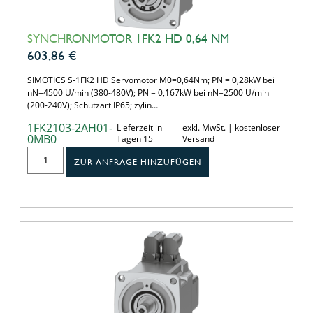
SYNCHRONMOTOR 1FK2 HD 0,64 NM
603,86
€
SIMOTICS S-1FK2 HD Servomotor M0=0,64Nm; PN = 0,28kW bei
nN=4500 U/min (380-480V); PN = 0,167kW bei nN=2500 U/min
(200-240V); Schutzart IP65; zylin…
1FK2103-2AH01-
Lieferzeit in
exkl. MwSt. | kostenloser
0MB0
Tagen 15
Versand
ZUR ANFRAGE HINZUFÜGEN