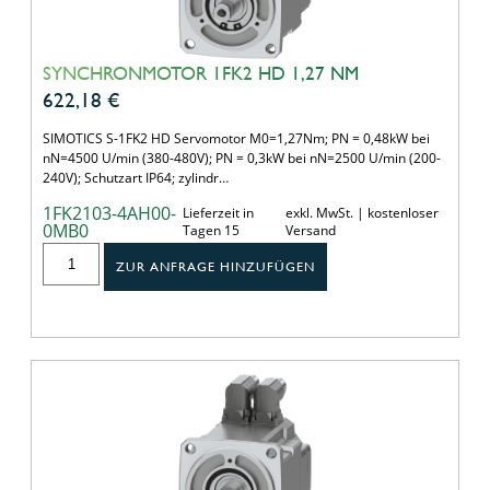
SYNCHRONMOTOR 1FK2 HD 1,27 NM
622,18
€
SIMOTICS S-1FK2 HD Servomotor M0=1,27Nm; PN = 0,48kW bei
nN=4500 U/min (380-480V); PN = 0,3kW bei nN=2500 U/min (200-
240V); Schutzart IP64; zylindr…
1FK2103-4AH00-
Lieferzeit in
exkl. MwSt. | kostenloser
0MB0
Tagen 15
Versand
ZUR ANFRAGE HINZUFÜGEN