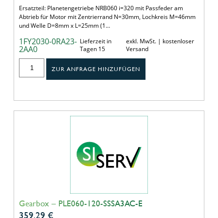
Ersatzteil: Planetengetriebe NRB060 i=320 mit Passfeder am
Abtrieb für Motor mit Zentrierrand N=30mm, Lochkreis M=46mm
und Welle D=8mm x L=25mm (1…
1FY2030-0RA23-
Lieferzeit in
exkl. MwSt. | kostenloser
2AA0
Tagen 15
Versand
ZUR ANFRAGE HINZUFÜGEN
Gearbox – PLE060-120-SSSA3AC-E
359,29
€