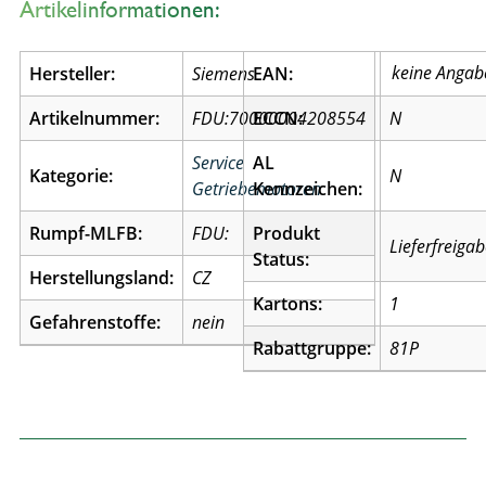
Artikelinformationen:
Hersteller:
Siemens
EAN:
Artikelnummer:
FDU:70000004208554
ECCN:
N
Service
AL
Kategorie:
N
Getriebemotoren
Kennzeichen:
Rumpf-MLFB:
FDU:
Produkt
Lieferfreiga
Status:
Herstellungsland:
CZ
Kartons:
1
Gefahrenstoffe:
nein
Rabattgruppe:
81P