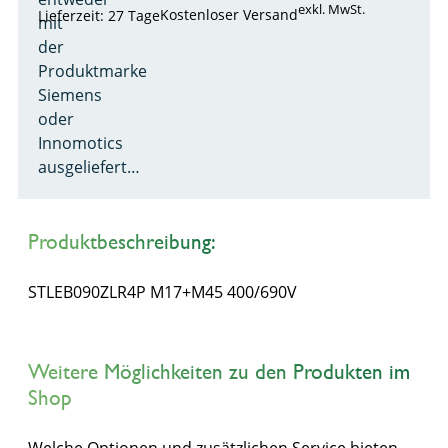
exkl. MwSt.
Kostenloser Versand
Lieferzeit: 27 Tage
mit
der
Produktmarke
Siemens
oder
Innomotics
ausgeliefert…
Produktbeschreibung:
STLEB090ZLR4P M17+M45 400/690V
Weitere Möglichkeiten zu den Produkten im
Shop