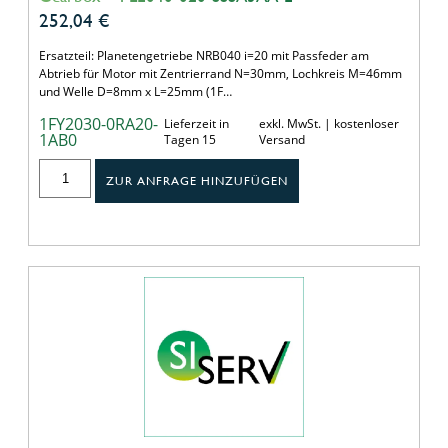
252,04
€
Ersatzteil: Planetengetriebe NRB040 i=20 mit Passfeder am
Abtrieb für Motor mit Zentrierrand N=30mm, Lochkreis M=46mm
und Welle D=8mm x L=25mm (1F…
1FY2030-0RA20-
Lieferzeit in
exkl. MwSt. | kostenloser
1AB0
Tagen 15
Versand
ZUR ANFRAGE HINZUFÜGEN