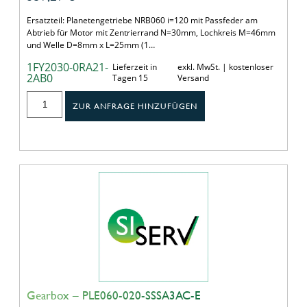
Ersatzteil: Planetengetriebe NRB060 i=120 mit Passfeder am
Abtrieb für Motor mit Zentrierrand N=30mm, Lochkreis M=46mm
und Welle D=8mm x L=25mm (1…
1FY2030-0RA21-
Lieferzeit in
exkl. MwSt. | kostenloser
2AB0
Tagen 15
Versand
ZUR ANFRAGE HINZUFÜGEN
Gearbox – PLE060-020-SSSA3AC-E