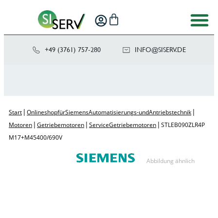
+49 (3761) 757-280
NI
SIS@OF
ED.VRE
|
|
Start
Onlineshop für Siemens Automatisierungs- und Antriebstechnik
|
|
|
Motoren
Getriebemotoren
Service Getriebemotoren
STLEB090ZLR4P
M17+M45 400/690V
Abbildung ähnlich