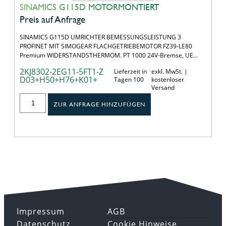
SINAMICS G115D MOTORMONTIERT
Preis auf Anfrage
SINAMICS G115D UMRICHTER BEMESSUNGSLEISTUNG 3
PROFINET MIT SIMOGEAR FLACHGETRIEBEMOTOR FZ39-LE80
Premium WIDERSTANDSTHERMOM. PT 1000 24V-Bremse, UE…
2KJ8302-2EG11-5FT1-Z
Lieferzeit in
exkl. MwSt. |
D03+H50+H76+K01+
Tagen 100
kostenloser
Versand
ZUR ANFRAGE HINZUFÜGEN
Impressum
AGB
Datenschutz
Cookie Hinweise