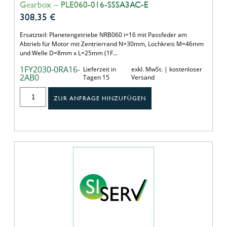
Gearbox – PLE060-016-SSSA3AC-E
308,35
€
Ersatzteil: Planetengetriebe NRB060 i=16 mit Passfeder am
Abtrieb für Motor mit Zentrierrand N=30mm, Lochkreis M=46mm
und Welle D=8mm x L=25mm (1F…
1FY2030-0RA16-
Lieferzeit in
exkl. MwSt. | kostenloser
2AB0
Tagen 15
Versand
ZUR ANFRAGE HINZUFÜGEN