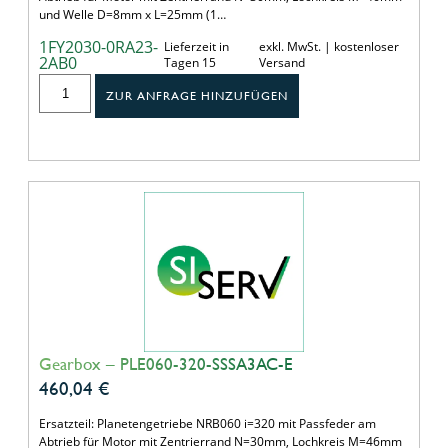
und Welle D=8mm x L=25mm (1…
1FY2030-0RA23-
Lieferzeit in
exkl. MwSt. | kostenloser
2AB0
Tagen 15
Versand
ZUR ANFRAGE HINZUFÜGEN
Gearbox – PLE060-320-SSSA3AC-E
460,04
€
Ersatzteil: Planetengetriebe NRB060 i=320 mit Passfeder am
Abtrieb für Motor mit Zentrierrand N=30mm, Lochkreis M=46mm