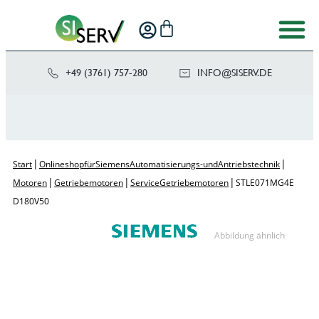
+49 (3761) 757-280
NI
SIS@OF
ED.VRE
|
|
Start
Onlineshop für Siemens Automatisierungs- und Antriebstechnik
|
|
|
Motoren
Getriebemotoren
Service Getriebemotoren
STLE071MG4E
D180V50
Abbildung ähnlich