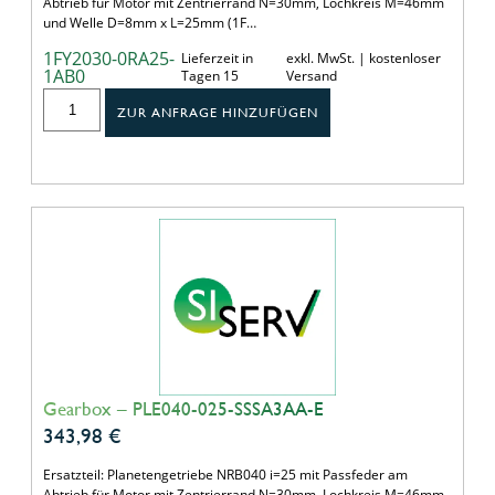
Abtrieb für Motor mit Zentrierrand N=30mm, Lochkreis M=46mm
und Welle D=8mm x L=25mm (1F…
1FY2030-0RA25-
Lieferzeit in
exkl. MwSt. | kostenloser
1AB0
Tagen 15
Versand
ZUR ANFRAGE HINZUFÜGEN
Gearbox – PLE040-025-SSSA3AA-E
343,98
€
Ersatzteil: Planetengetriebe NRB040 i=25 mit Passfeder am
Abtrieb für Motor mit Zentrierrand N=30mm, Lochkreis M=46mm