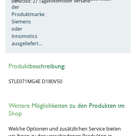
Kostenloser Versand
Lieferzeit: 27 Tage
der
Produktmarke
Siemens
oder
Innomotics
ausgeliefert…
Produktbeschreibung:
STLE071MG4E D180V50
Weitere Möglichkeiten zu den Produkten im
Shop
Welche Optionen und zusätzlichen Service bieten