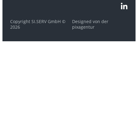
Copyright SI.SERV GmbH ©
Designed von der
2026
pixagentur