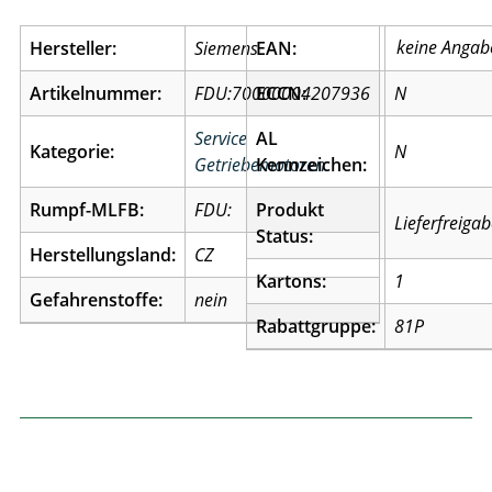
Hersteller:
Siemens
EAN:
Artikelnummer:
FDU:70000004207936
ECCN:
N
Service
AL
Kategorie:
N
Getriebemotoren
Kennzeichen:
Rumpf-MLFB:
FDU:
Produkt
Lieferfreiga
Status:
Herstellungsland:
CZ
Kartons:
1
Gefahrenstoffe:
nein
Rabattgruppe:
81P