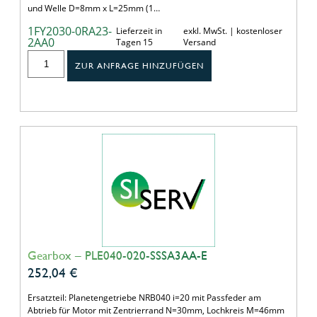
und Welle D=8mm x L=25mm (1…
1FY2030-0RA23-
Lieferzeit in
exkl. MwSt. | kostenloser
2AA0
Tagen 15
Versand
ZUR ANFRAGE HINZUFÜGEN
Gearbox – PLE040-020-SSSA3AA-E
252,04
€
Ersatzteil: Planetengetriebe NRB040 i=20 mit Passfeder am
Abtrieb für Motor mit Zentrierrand N=30mm, Lochkreis M=46mm