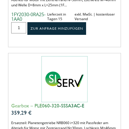
und Welle D=8mm x L=25mm (1F…
1FY2030-0RA25-
Lieferzeit in
exkl. MwSt. | kostenloser
1AA0
Tagen 15
Versand
ZUR ANFRAGE HINZUFÜGEN
Gearbox – PLE060-320-SSSA3AC-E
359,29
€
Ersatzteil: Planetengetriebe NRB060 i=320 mit Passfeder am
Abtrieb für Motor mit Zentrierrand N=30mm, Lochkreis M=46mm