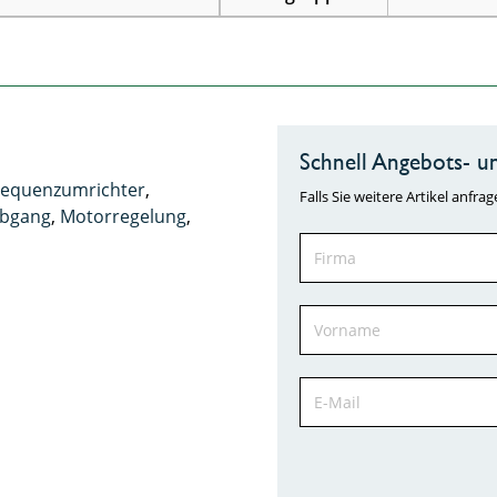
Schnell Angebots- un
requenzumrichter
,
Falls Sie weitere Artikel anf
bgang
,
Motorregelung
,