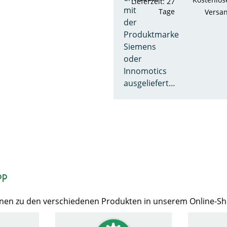
Lieferzeit: 27
mit
Tage
Versa
der
Produktmarke
Siemens
oder
Innomotics
ausgeliefert…
op
Ihnen zu den verschiedenen Produkten in unserem Online-S