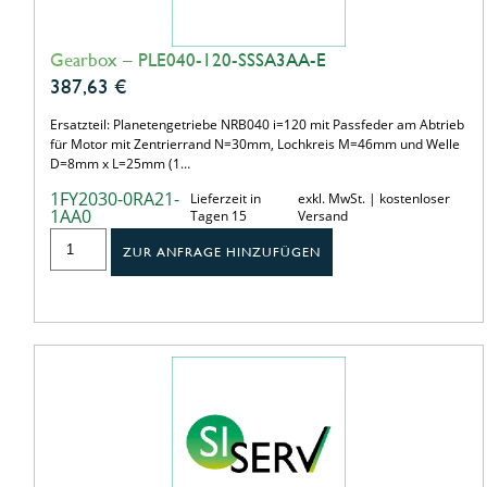
Gearbox – PLE040-120-SSSA3AA-E
387,63
€
Ersatzteil: Planetengetriebe NRB040 i=120 mit Passfeder am Abtrieb
für Motor mit Zentrierrand N=30mm, Lochkreis M=46mm und Welle
D=8mm x L=25mm (1…
1FY2030-0RA21-
Lieferzeit in
exkl. MwSt. | kostenloser
1AA0
Tagen 15
Versand
ZUR ANFRAGE HINZUFÜGEN