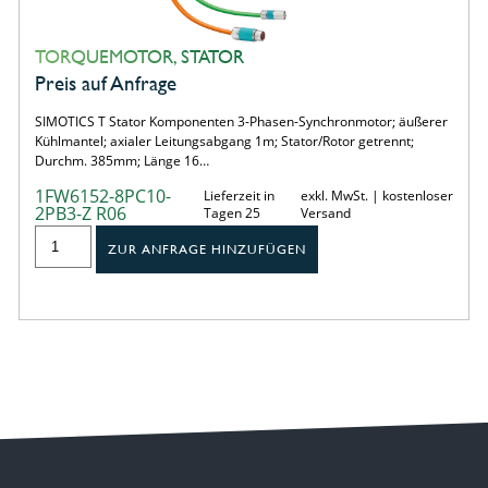
TORQUEMOTOR, STATOR
Preis auf Anfrage
SIMOTICS T Stator Komponenten 3-Phasen-Synchronmotor; äußerer
Kühlmantel; axialer Leitungsabgang 1m; Stator/Rotor getrennt;
Durchm. 385mm; Länge 16…
1FW6152-8PC10-
Lieferzeit in
exkl. MwSt. | kostenloser
2PB3-Z R06
Tagen 25
Versand
ZUR ANFRAGE HINZUFÜGEN