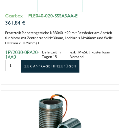
Gearbox – PLE040-020-SSSA3AA-E
361,84
€
Ersatzteil: Planetengetriebe NRB040 i=20 mit Passfeder am Abtrieb
für Motor mit Zentrierrand N=30mm, Lochkreis M=46mm und Welle
D=8mm x L=25mm (1F…
1FY2030-0RA20-
Lieferzeit in
exkl. MwSt. | kostenloser
1AA0
Tagen 15
Versand
ZUR ANFRAGE HINZUFÜGEN