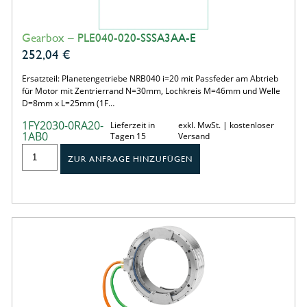
Gearbox – PLE040-020-SSSA3AA-E
252,04
€
Ersatzteil: Planetengetriebe NRB040 i=20 mit Passfeder am Abtrieb
für Motor mit Zentrierrand N=30mm, Lochkreis M=46mm und Welle
D=8mm x L=25mm (1F…
1FY2030-0RA20-
Lieferzeit in
exkl. MwSt. | kostenloser
1AB0
Tagen 15
Versand
ZUR ANFRAGE HINZUFÜGEN