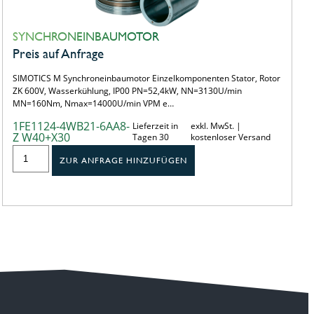
SYNCHRONEINBAUMOTOR
Preis auf Anfrage
SIMOTICS M Synchroneinbaumotor Einzelkomponenten Stator, Rotor
ZK 600V, Wasserkühlung, IP00 PN=52,4kW, NN=3130U/min
MN=160Nm, Nmax=14000U/min VPM e…
1FE1124-4WB21-6AA8-
Lieferzeit in
exkl. MwSt. |
Z W40+X30
Tagen 30
kostenloser Versand
ZUR ANFRAGE HINZUFÜGEN