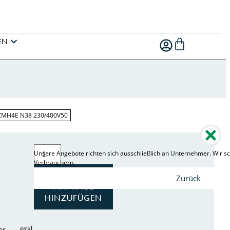
EN
ZMH4E N38 230/400V50
Unsere Angebote richten sich ausschließlich an Unternehmer. Wir sc
Verbrauchern.
ZUR
Zurück
ANFRAGE
HINZUFÜGEN
exkl.
er