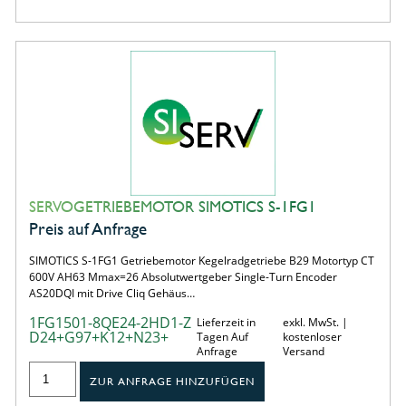
SERVOGETRIEBEMOTOR SIMOTICS S-1FG1
Preis auf Anfrage
SIMOTICS S-1FG1 Getriebemotor Kegelradgetriebe B29 Motortyp CT
600V AH63 Mmax=26 Absolutwertgeber Single-Turn Encoder
AS20DQI mit Drive Cliq Gehäus…
1FG1501-8QE24-2HD1-Z
Lieferzeit in
exkl. MwSt. |
D24+G97+K12+N23+
Tagen Auf
kostenloser
Anfrage
Versand
ZUR ANFRAGE HINZUFÜGEN