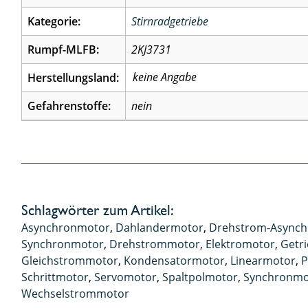
Kategorie:
Stirnradgetriebe
Rumpf-MLFB:
2KJ3731
Herstellungsland:
Gefahrenstoffe:
nein
Schlagwörter zum Artikel:
Asynchronmotor
,
Dahlandermotor
,
Drehstrom-Async
Synchronmotor
,
Drehstrommotor
,
Elektromotor
,
Getr
Gleichstrommotor
,
Kondensatormotor
,
Linearmotor
,
P
Schrittmotor
,
Servomotor
,
Spaltpolmotor
,
Synchronmo
Wechselstrommotor