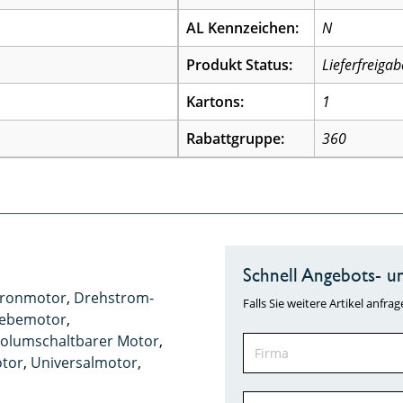
AL Kennzeichen:
N
Produkt Status:
Lieferfreigab
Kartons:
1
Rabattgruppe:
360
Schnell Angebots- un
hronmotor
,
Drehstrom-
Falls Sie weitere Artikel anf
iebemotor
,
olumschaltbarer Motor
,
tor
,
Universalmotor
,