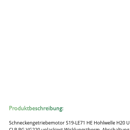
Produktbeschreibung:
Schneckengetriebemotor S19-LE71 HE Hohlwelle H20 U.S
CLP PG VG220 unlackiert Wicklungstherm. Abschaltun