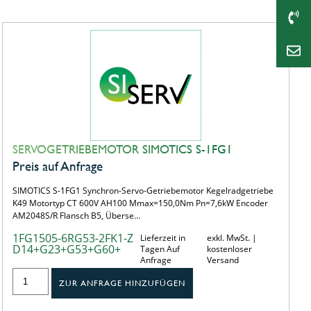
SERVOGETRIEBEMOTOR SIMOTICS S-1FG1
Preis auf Anfrage
SIMOTICS S-1FG1 Synchron-Servo-Getriebemotor Kegelradgetriebe
K49 Motortyp CT 600V AH100 Mmax=150,0Nm Pn=7,6kW Encoder
AM2048S/R Flansch B5, Überse…
1FG1505-6RG53-2FK1-Z
Lieferzeit in
exkl. MwSt. |
D14+G23+G53+G60+
Tagen Auf
kostenloser
Anfrage
Versand
ZUR ANFRAGE HINZUFÜGEN