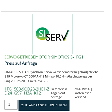
SERVOGETRIEBEMOTOR SIMOTICS S-1FG1
Preis auf Anfrage
SIMOTICS S-1FG1 Synchron-Servo-Getriebemotor Kegelradgetriebe
B19 Motortyp CT 600V AH48 Mmax=10,5Nm Absolutwertgeber
Single-Turn 20 Bit mit Drive-C…
1FG1500-9QD23-2HE1-Z
Lieferzeit in
exkl. MwSt. |
D24+G97+H3A+K12+
Tagen Auf
kostenloser
Anfrage
Versand
ZUR ANFRAGE HINZUFÜGEN