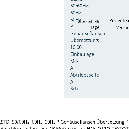
50/60Hz;
60Hz:
60Hz
Kostenlos
Lieferzeit: 45
P
Tage
Versa
Gehäuseflansch
Übersetzung:
10.00
Einbaulage
M4-
A
Abtriebsseite
A
Sch…
TD. 50/60Hz; 60Hz: 60Hz P Gehäuseflansch Übersetzung: 10.
g Anschlusskasten-Lage 1B Motorstecker HAN Q12/8 TEXTO