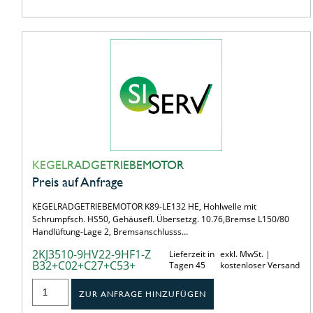
KEGELRADGETRIEBEMOTOR
Preis auf Anfrage
KEGELRADGETRIEBEMOTOR K89-LE132 HE, Hohlwelle mit
Schrumpfsch. HS50, Gehäusefl. Übersetzg. 10.76,Bremse L150/80
Handlüftung-Lage 2, Bremsanschlusss…
2KJ3510-9HV22-9HF1-Z
Lieferzeit in
exkl. MwSt. |
B32+C02+C27+C53+
Tagen 45
kostenloser Versand
ZUR ANFRAGE HINZUFÜGEN