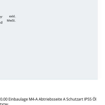
exkl.
er
MwSt.
nd
00 Einbaulage M4-A Abtriebsseite A Schutzart IP55 Öl
PTION