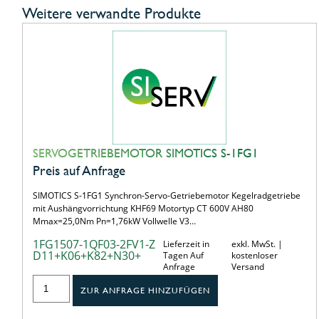
Weitere verwandte Produkte
SERVOGETRIEBEMOTOR SIMOTICS S-1FG1
Preis auf Anfrage
SIMOTICS S-1FG1 Synchron-Servo-Getriebemotor Kegelradgetriebe
mit Aushängvorrichtung KHF69 Motortyp CT 600V AH80
Mmax=25,0Nm Pn=1,76kW Vollwelle V3…
1FG1507-1QF03-2FV1-Z
Lieferzeit in
exkl. MwSt. |
D11+K06+K82+N30+
Tagen Auf
kostenloser
Anfrage
Versand
ZUR ANFRAGE HINZUFÜGEN