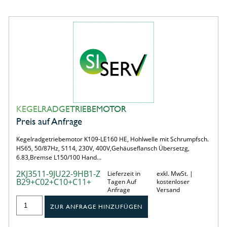
KEGELRADGETRIEBEMOTOR
Preis auf Anfrage
Kegelradgetriebemotor K109-LE160 HE, Hohlwelle mit Schrumpfsch.
HS65, 50/87Hz, S114, 230V, 400V,Gehäuseflansch Übersetzg,
6.83,Bremse L150/100 Hand…
2KJ3511-9JU22-9HB1-Z
Lieferzeit in
exkl. MwSt. |
B29+C02+C10+C11+
Tagen Auf
kostenloser
Anfrage
Versand
ZUR ANFRAGE HINZUFÜGEN