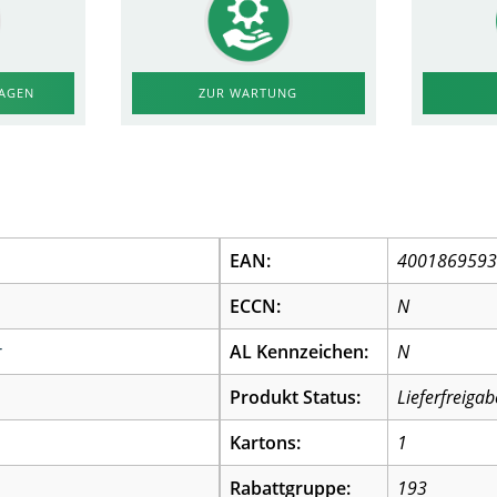
RAGEN
ZUR WARTUNG
EAN:
400186959
ECCN:
N
r
AL Kennzeichen:
N
Produkt Status:
Lieferfreigab
Kartons:
1
Rabattgruppe:
193