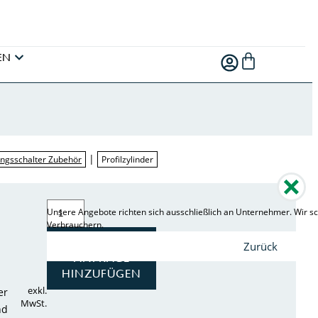
EN
|
ngsschalter Zubehör
Profilzylinder
Unsere Angebote richten sich ausschließlich an Unternehmer. Wir sc
Verbrauchern.
ZUR
Zurück
ANFRAGE
HINZUFÜGEN
exkl.
er
MwSt.
nd