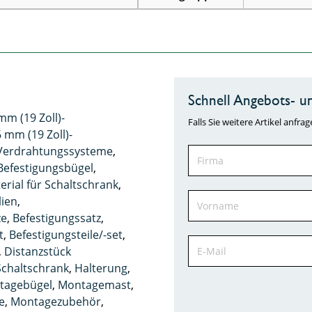
Schnell Angebots- un
mm (19 Zoll)-
Falls Sie weitere Artikel anf
6 mm (19 Zoll)-
 Verdrahtungssysteme
,
Befestigungsbügel
,
rial für Schaltschrank
,
lien
,
ze
,
Befestigungssatz
,
t
,
Befestigungsteile/-set
,
,
Distanzstück
Schaltschrank
,
Halterung
,
tagebügel
,
Montagemast
,
e
,
Montagezubehör
,