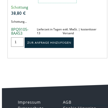
Schottung
38,80
€
Schottung…
8PQ9105-
Lieferzeit in Tagen
exkl. MwSt. | kostenloser
8AA53
13
Versand
ZUR ANFRAGE HINZUFÜGEN
Impressum
AGB