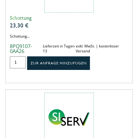
Schottung
23,30
€
Schottung…
8PQ9107-
Lieferzeit in Tagen
exkl. MwSt. | kostenloser
0AA26
13
Versand
ZUR ANFRAGE HINZUFÜGEN