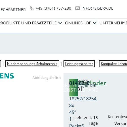
+49 (3761) 757-280
NI
SIS@OF
ED.VRE
RECHPARTNER
PRODUKTE UND ERSATZTEILE
ONLINESHOP
UNTERNEHM
|
|
|
Niederspannungs-Schalttechnik
Leistungsschalter
Kompakte Leistu
Abbildung ähnlich
Profilzylinder
8PQ9400-
814,00
€
Profilzylinder
SOFORT-HILFE BEI
1BA31
ANLAGENSTILLSTAND
DIN
18252/18254,
8x
45°
Kostenlos
Lieferzeit: 15
1
Tage
Versa
Pack=5