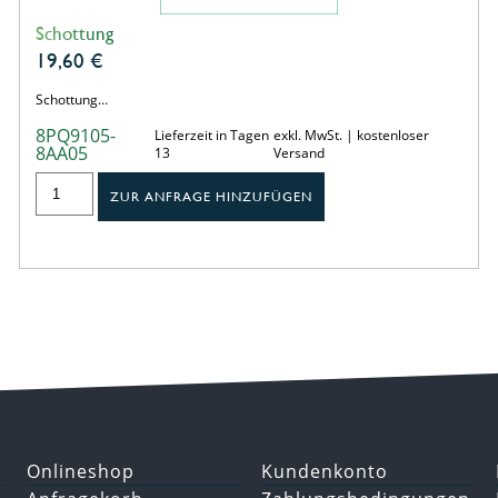
Schottung
19,60
€
Schottung…
8PQ9105-
Lieferzeit in Tagen
exkl. MwSt. | kostenloser
8AA05
13
Versand
ZUR ANFRAGE HINZUFÜGEN
Onlineshop
Kundenkonto