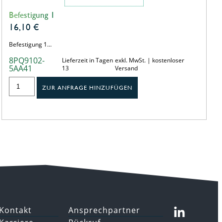
Befestigung 1
16,10
€
Befestigung 1…
8PQ9102-
Lieferzeit in Tagen
exkl. MwSt. | kostenloser
5AA41
13
Versand
ZUR ANFRAGE HINZUFÜGEN
Kontakt
Ansprechpartner