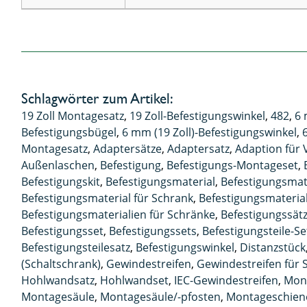
Schlagwörter zum Artikel:
19 Zoll Montagesatz
,
19 Zoll-Befestigungswinkel
,
482
,
6 
Befestigungsbügel
,
6 mm (19 Zoll)-Befestigungswinkel
,
Montagesatz
,
Adaptersätze
,
Adaptersatz
,
Adaption für
Außenlaschen
,
Befestigung
,
Befestigungs-Montageset
,
Befestigungskit
,
Befestigungsmaterial
,
Befestigungsmate
Befestigungsmaterial für Schrank
,
Befestigungsmateria
Befestigungsmaterialien für Schränke
,
Befestigungssät
Befestigungsset
,
Befestigungssets
,
Befestigungsteile-Se
Befestigungsteilesatz
,
Befestigungswinkel
,
Distanzstück
(Schaltschrank)
,
Gewindestreifen
,
Gewindestreifen für 
Hohlwandsatz
,
Hohlwandset
,
IEC-Gewindestreifen
,
Mon
Montagesäule
,
Montagesäule/-pfosten
,
Montageschien