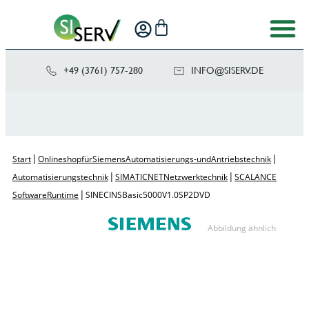
+49 (3761) 757-280
NI
SIS@OF
ED.VRE
|
|
Start
Onlineshop für Siemens Automatisierungs- und Antriebstechnik
|
|
Automatisierungstechnik
SIMATIC NET Netzwerktechnik
SCALANCE
|
Software Runtime
SINEC INS Basic 5000 V1.0 SP 2 DVD
Abbildung ähnlich