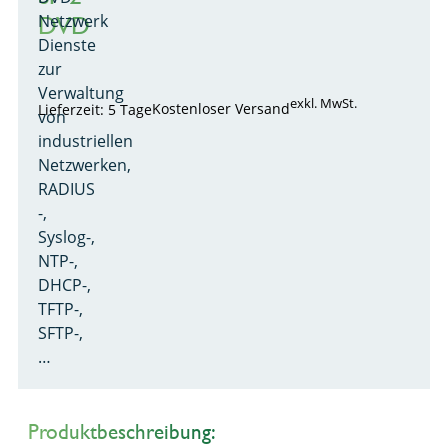
Netzwerk
DVD
Dienste
zur
Verwaltung
exkl. MwSt.
Kostenloser Versand
Lieferzeit: 5 Tage
von
industriellen
Netzwerken,
RADIUS
-,
Syslog-,
NTP-,
DHCP-,
TFTP-,
SFTP-,
…
Produktbeschreibung: