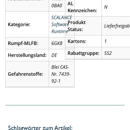
AL
0BA0
N
Kennzeichen:
SCALANCE
Produkt
Kategorie:
Software
Lieferfreiga
Status:
Runtime
Kartons:
1
Rumpf-MLFB:
6GK8
Rabattgruppe:
5S2
Herstellungsland:
DE
Blei CAS-
Gefahrenstoffe:
Nr. 7439-
92-1
Schlagwörter zum Artikel: