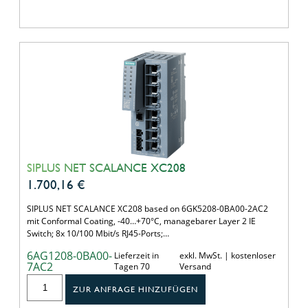
SIPLUS NET SCALANCE XC208
1.700,16
€
SIPLUS NET SCALANCE XC208 based on 6GK5208-0BA00-2AC2
mit Conformal Coating, -40…+70°C, managebarer Layer 2 IE
Switch; 8x 10/100 Mbit/s RJ45-Ports;…
6AG1208-0BA00-
Lieferzeit in
exkl. MwSt. | kostenloser
7AC2
Tagen 70
Versand
ZUR ANFRAGE HINZUFÜGEN