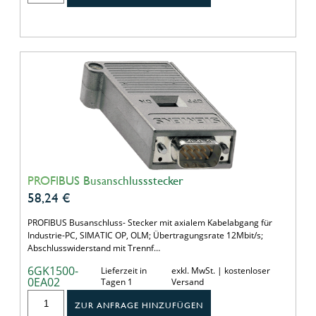
PROFIBUS Busanschlussstecker
58,24
€
PROFIBUS Busanschluss- Stecker mit axialem Kabelabgang für
Industrie-PC, SIMATIC OP, OLM; Übertragungsrate 12Mbit/s;
Abschlusswiderstand mit Trennf…
6GK1500-
Lieferzeit in
exkl. MwSt. | kostenloser
0EA02
Tagen 1
Versand
ZUR ANFRAGE HINZUFÜGEN