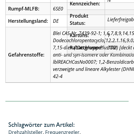
N
Kennzeichen:
Rumpf-MLFB:
6SE0
Produkt
Lieferfreiga
Herstellungsland:
DE
Status:
Blei CAS-Nr. 7439-92-1; 1,6,7,8,9,14,1
Kartons:
1
Dodecachloropentacyclo[12.2.1.16,9.0
7,15-dien (“Dechloran Plus”TM) [deckt a
Rabattgruppe:
3D2
Gefahrenstoffe:
anti- und syn-Isomere oder Kombinati
lblREACHCasNo0007; 1,2-Benzoldicarb
verzweigte und lineare Alkylester (DH
42-4
Schlagwörter zum Artikel:
Drehzahlsteller
,
Frequenzregler
,