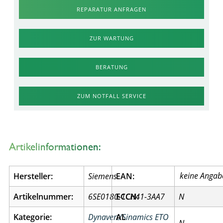
REPARATUR ANFRAGEN
ZUR WARTUNG
BERATUNG
ZUM NOTFALL SERVICE
Artikelinformationen:
Hersteller:
Siemens
EAN:
Artikelnummer:
6SE0180-1CH41-3AA7
ECCN:
N
Kategorie:
Dynavert/Sinamics ETO
AL