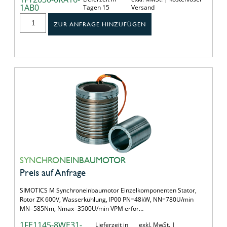
1AB0
Tagen 15
Versand
ZUR ANFRAGE HINZUFÜGEN
SYNCHRONEINBAUMOTOR
Preis auf Anfrage
SIMOTICS M Synchroneinbaumotor Einzelkomponenten Stator,
Rotor ZK 600V, Wasserkühlung, IP00 PN=48kW, NN=780U/min
MN=585Nm, Nmax=3500U/min VPM erfor…
1FE1145-8WE31-
Lieferzeit in
exkl. MwSt. |