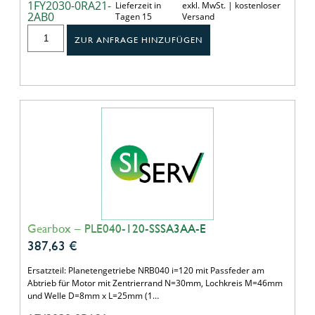
1FY2030-0RA21-
Lieferzeit in
exkl. MwSt. | kostenloser
2AB0
Tagen 15
Versand
ZUR ANFRAGE HINZUFÜGEN
Gearbox – PLE040-120-SSSA3AA-E
387,63
€
Ersatzteil: Planetengetriebe NRB040 i=120 mit Passfeder am
Abtrieb für Motor mit Zentrierrand N=30mm, Lochkreis M=46mm
und Welle D=8mm x L=25mm (1…