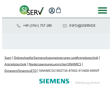
+49 (3761) 757-280
NI
SIS@OF
ED.VRE
|
|
Start
Onlineshop für Siemens Automatisierungs- und Antriebstechnik
|
|
Antriebstechnik
Niederspannungsumrichter SINAMICS
|
Dynavert/Sinamics ETO
SINAMICS G180 2T3A-87602-913 400-690V IT
Abbildung ähnlich