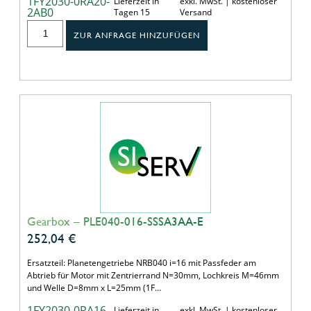
1FY2030-0RA20-
Lieferzeit in
exkl. MwSt. | kostenloser
2AB0
Tagen 15
Versand
ZUR ANFRAGE HINZUFÜGEN
Gearbox – PLE040-016-SSSA3AA-E
252,04
€
Ersatzteil: Planetengetriebe NRB040 i=16 mit Passfeder am
Abtrieb für Motor mit Zentrierrand N=30mm, Lochkreis M=46mm
und Welle D=8mm x L=25mm (1F…
1FY2030-0RA16-
Lieferzeit in
exkl. MwSt. | kostenloser