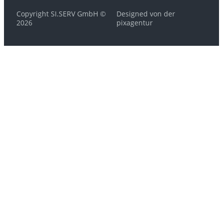
Copyright SI.SERV GmbH ©
Designed von der
2026
pixagentur