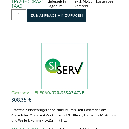
1FY2030-0RA21-
Lieferzeit in
exkl. MwSt. | kostenloser
1AA0
Tagen 15
Versand
ZUR ANFRAGE HINZUFÜGEN
Gearbox – PLE060-020-SSSA3AC-E
308,35
€
Ersatzteil: Planetengetriebe NRB060 i=20 mit Passfeder am
Abtrieb für Motor mit Zentrierrand N=30mm, Lochkreis M=46mm
und Welle D=8mm x L=25mm (1F…