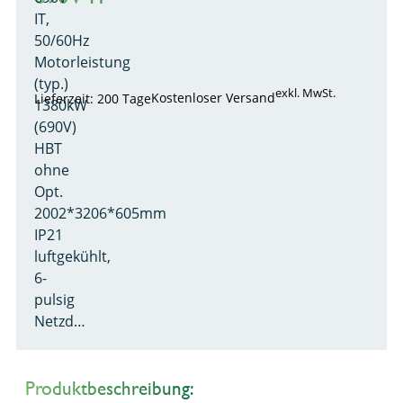
IT,
50/60Hz
Motorleistung
(typ.)
exkl. MwSt.
Kostenloser Versand
Lieferzeit: 200 Tage
1380kW
(690V)
HBT
ohne
Opt.
2002*3206*605mm
IP21
luftgekühlt,
6-
pulsig
Netzd…
Produktbeschreibung: