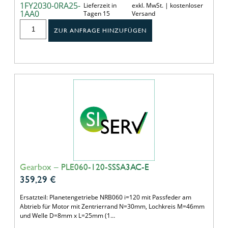
1FY2030-0RA25-
Lieferzeit in
exkl. MwSt. | kostenloser
1AA0
Tagen 15
Versand
ZUR ANFRAGE HINZUFÜGEN
Gearbox – PLE060-120-SSSA3AC-E
359,29
€
Ersatzteil: Planetengetriebe NRB060 i=120 mit Passfeder am
Abtrieb für Motor mit Zentrierrand N=30mm, Lochkreis M=46mm
und Welle D=8mm x L=25mm (1…