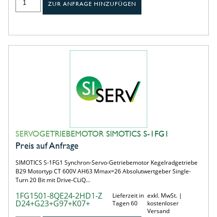
ZUR ANFRAGE HINZUFÜGEN
SERVOGETRIEBEMOTOR SIMOTICS S-1FG1
Preis auf Anfrage
SIMOTICS S-1FG1 Synchron-Servo-Getriebemotor Kegelradgetriebe
B29 Motortyp CT 600V AH63 Mmax=26 Absolutwertgeber Single-
Turn 20 Bit mit Drive-CLiQ…
1FG1501-8QE24-2HD1-Z
Lieferzeit in
exkl. MwSt. |
D24+G23+G97+K07+
Tagen 60
kostenloser
Versand