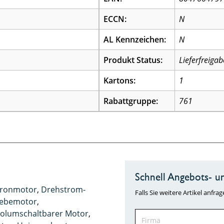
ECCN:
N
AL Kennzeichen:
N
Produkt Status:
Lieferfreigab
Kartons:
1
Rabattgruppe:
761
Schnell Angebots- un
hronmotor
,
Drehstrom-
Falls Sie weitere Artikel anf
iebemotor
,
olumschaltbarer Motor
,