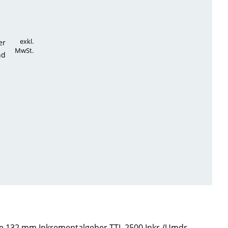
exkl.
er
MwSt.
nd
 132 mm Inkrementalgeber TTL 2500 Inkr./Umdr.