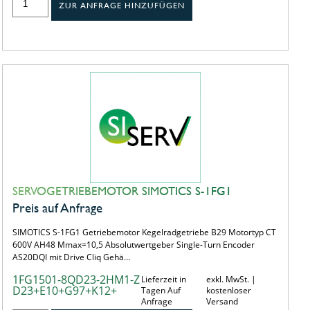
ZUR ANFRAGE HINZUFÜGEN
SERVOGETRIEBEMOTOR SIMOTICS S-1FG1
Preis auf Anfrage
SIMOTICS S-1FG1 Getriebemotor Kegelradgetriebe B29 Motortyp CT
600V AH48 Mmax=10,5 Absolutwertgeber Single-Turn Encoder
AS20DQI mit Drive Cliq Gehä…
1FG1501-8QD23-2HM1-Z
Lieferzeit in
exkl. MwSt. |
D23+E10+G97+K12+
Tagen Auf
kostenloser
Anfrage
Versand