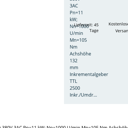
3AC
Pn=11
kW;
Kostenlos
Lieferzeit: 45
Nn=1000
Tage
Versa
U/min
Mn=105
Nm
Achshöhe
132
mm
Inkrementalgeber
TTL
2500
Inkr./Umdr…
g 380V 3AC Pn=11 kW; Nn=1000 U/min Mn=105 Nm Achshöhe