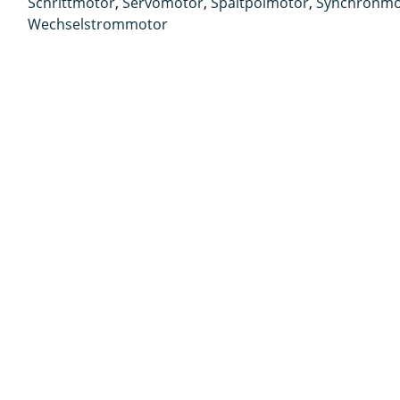
Schrittmotor
,
Servomotor
,
Spaltpolmotor
,
Synchronmo
Wechselstrommotor