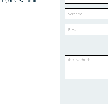
tor
,
Universalmotor
,