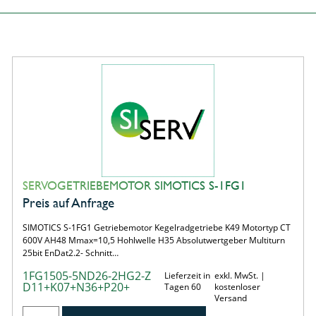
SERVOGETRIEBEMOTOR SIMOTICS S-1FG1
Preis auf Anfrage
SIMOTICS S-1FG1 Getriebemotor Kegelradgetriebe K49 Motortyp CT
600V AH48 Mmax=10,5 Hohlwelle H35 Absolutwertgeber Multiturn
25bit EnDat2.2- Schnitt…
1FG1505-5ND26-2HG2-Z
Lieferzeit in
exkl. MwSt. |
D11+K07+N36+P20+
Tagen 60
kostenloser
Versand