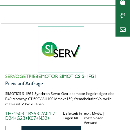
SERVOGETRIEBEMOTOR SIMOTICS S-1FG1
Preis auf Anfrage
SIMOTICS S-1FG1 Synchron-Servo-Getriebemotor Kegelradgetriebe
B49 Motortyp CT 600V AH100 Mmax=150, fremdbelüftet Vollwelle
mit Passf. V35x 70 Absol…
1FG1503-1RS53-2AC1-Z
Lieferzeit in
exkl. MwSt. |
D24+G23+K07+N32+
Tagen 60
kostenloser
Versand