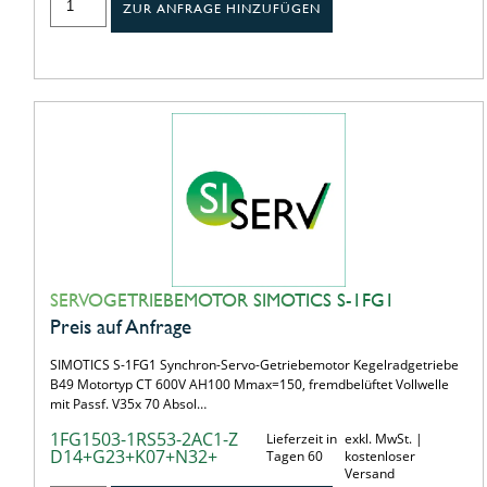
ZUR ANFRAGE HINZUFÜGEN
SERVOGETRIEBEMOTOR SIMOTICS S-1FG1
Preis auf Anfrage
SIMOTICS S-1FG1 Synchron-Servo-Getriebemotor Kegelradgetriebe
B49 Motortyp CT 600V AH100 Mmax=150, fremdbelüftet Vollwelle
mit Passf. V35x 70 Absol…
1FG1503-1RS53-2AC1-Z
Lieferzeit in
exkl. MwSt. |
D14+G23+K07+N32+
Tagen 60
kostenloser
Versand