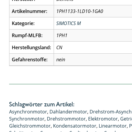
Artikelnummer:
1PH1133-1LD10-1GA0
Kategorie:
SIMOTICS M
Rumpf-MLFB:
1PH1
Herstellungsland:
CN
Gefahrenstoffe:
nein
Schlagwörter zum Artikel:
Asynchronmotor
,
Dahlandermotor
,
Drehstrom-Async
Synchronmotor
,
Drehstrommotor
,
Elektromotor
,
Getr
Gleichstrommotor
,
Kondensatormotor
,
Linearmotor
,
P