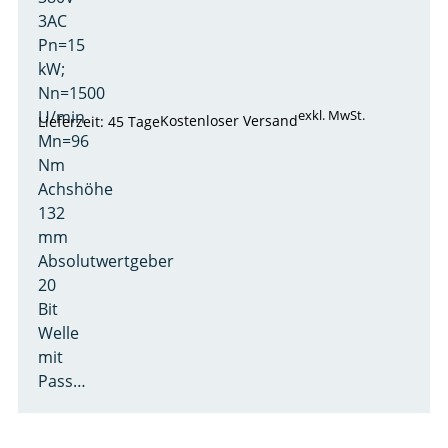
3AC
Pn=15
kW;
Nn=1500
U/min
exkl. MwSt.
Kostenloser Versand
Lieferzeit: 45 Tage
Mn=96
Nm
Achshöhe
132
mm
Absolutwertgeber
20
Bit
Welle
mit
Pass…