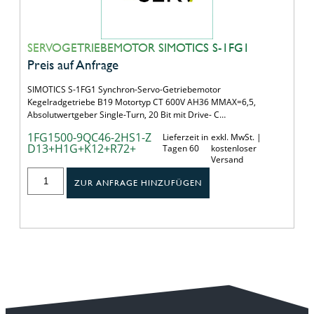
SERVOGETRIEBEMOTOR SIMOTICS S-1FG1
Preis auf Anfrage
SIMOTICS S-1FG1 Synchron-Servo-Getriebemotor
Kegelradgetriebe B19 Motortyp CT 600V AH36 MMAX=6,5,
Absolutwertgeber Single-Turn, 20 Bit mit Drive- C…
1FG1500-9QC46-2HS1-Z
Lieferzeit in
exkl. MwSt. |
D13+H1G+K12+R72+
Tagen 60
kostenloser
Versand
ZUR ANFRAGE HINZUFÜGEN