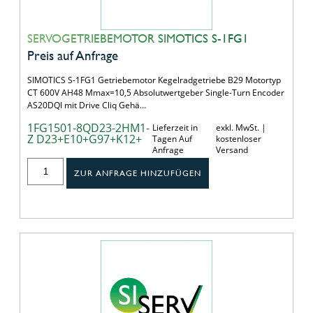
SERVOGETRIEBEMOTOR SIMOTICS S-1FG1
Preis auf Anfrage
SIMOTICS S-1FG1 Getriebemotor Kegelradgetriebe B29 Motortyp
CT 600V AH48 Mmax=10,5 Absolutwertgeber Single-Turn Encoder
AS20DQI mit Drive Cliq Gehä…
1FG1501-8QD23-2HM1-
Lieferzeit in
exkl. MwSt. |
Z D23+E10+G97+K12+
Tagen Auf
kostenloser
Anfrage
Versand
ZUR ANFRAGE HINZUFÜGEN