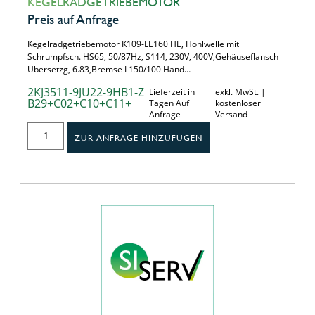
KEGELRADGETRIEBEMOTOR
Preis auf Anfrage
Kegelradgetriebemotor K109-LE160 HE, Hohlwelle mit
Schrumpfsch. HS65, 50/87Hz, S114, 230V, 400V,Gehäuseflansch
Übersetzg, 6.83,Bremse L150/100 Hand…
2KJ3511-9JU22-9HB1-Z
Lieferzeit in
exkl. MwSt. |
B29+C02+C10+C11+
Tagen Auf
kostenloser
Anfrage
Versand
ZUR ANFRAGE HINZUFÜGEN