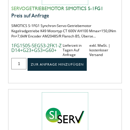
SERVOGETRIEBEMOTOR SIMOTICS S-1FG1
Preis auf Anfrage
SIMOTICS S-1FG1 Synchron-Servo-Getriebemotor
Kegelradgetriebe K49 Motortyp CT 600V AH100 Mmax=150,0Nm
Pn=7,6kW Encoder AM2048S/R Flansch B5, Überse…
1FG1505-5EG53-2FK1-Z
Lieferzeit in
exkl. MwSt. |
D14+G23+G53+G60+
Tagen Auf
kostenloser
Anfrage
Versand
ZUR ANFRAGE HINZUFÜGEN