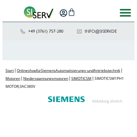
+49 (3761) 757-280
NI
SIS@OF
ED.VRE
|
|
Start
Onlineshop für Siemens Automatisierungs- und Antriebstechnik
|
|
|
Motoren
Niederspannungsmotoren
SIMOTICS M
SIMOTICS M 1PH1
MOTOR; 3AC 380V
Abbildung ähnlich