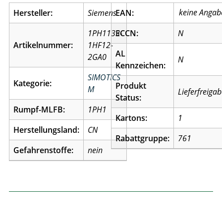
Hersteller:
Siemens
EAN:
1PH1133-
ECCN:
N
Artikelnummer:
1HF12-
AL
2GA0
N
Kennzeichen:
SIMOTICS
Kategorie:
Produkt
M
Lieferfreiga
Status:
Rumpf-MLFB:
1PH1
Kartons:
1
Herstellungsland:
CN
Rabattgruppe:
761
Gefahrenstoffe:
nein