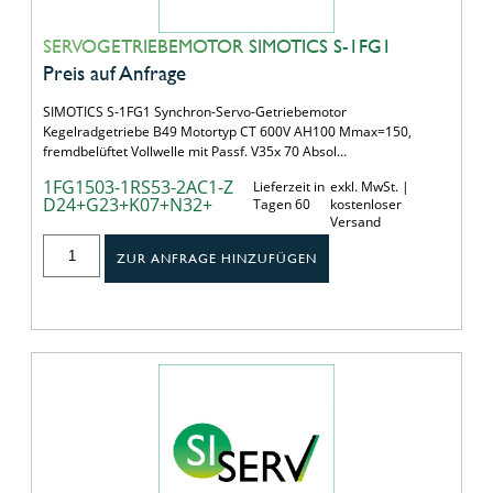
SERVOGETRIEBEMOTOR SIMOTICS S-1FG1
Preis auf Anfrage
SIMOTICS S-1FG1 Synchron-Servo-Getriebemotor
Kegelradgetriebe B49 Motortyp CT 600V AH100 Mmax=150,
fremdbelüftet Vollwelle mit Passf. V35x 70 Absol…
1FG1503-1RS53-2AC1-Z
Lieferzeit in
exkl. MwSt. |
D24+G23+K07+N32+
Tagen 60
kostenloser
Versand
ZUR ANFRAGE HINZUFÜGEN