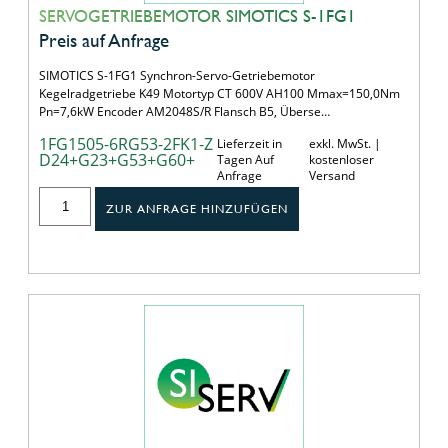
SERVOGETRIEBEMOTOR SIMOTICS S-1FG1
Preis auf Anfrage
SIMOTICS S-1FG1 Synchron-Servo-Getriebemotor
Kegelradgetriebe K49 Motortyp CT 600V AH100 Mmax=150,0Nm
Pn=7,6kW Encoder AM2048S/R Flansch B5, Überse…
1FG1505-6RG53-2FK1-Z
Lieferzeit in
exkl. MwSt. |
D24+G23+G53+G60+
Tagen Auf
kostenloser
Anfrage
Versand
ZUR ANFRAGE HINZUFÜGEN