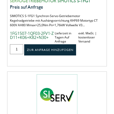
SERVOGETRIEBEMOTOR SIMOTICS S-1FG1
Preis auf Anfrage
SIMOTICS S-1FG1 Synchron-Servo-Getriebemotor
Kegelradgetriebe mit Aushängvorrichtung KHF69 Motortyp CT
600V AH80 Mmax=25,0Nm Pn=1,76kW Vollwelle V3…
1FG1507-1QF03-2FV1-Z
Lieferzeit in
exkl. MwSt. |
D11+K06+K82+N30+
Tagen Auf
kostenloser
Anfrage
Versand
ZUR ANFRAGE HINZUFÜGEN