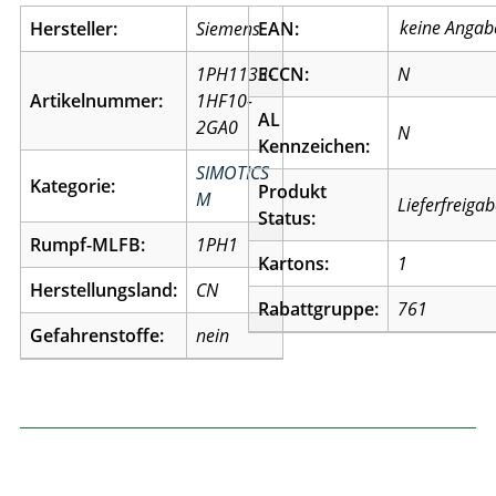
Hersteller:
Siemens
EAN:
1PH1133-
ECCN:
N
Artikelnummer:
1HF10-
AL
2GA0
N
Kennzeichen:
SIMOTICS
Kategorie:
Produkt
M
Lieferfreiga
Status:
Rumpf-MLFB:
1PH1
Kartons:
1
Herstellungsland:
CN
Rabattgruppe:
761
Gefahrenstoffe:
nein