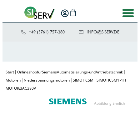
+49 (3761) 757-280
NI
SIS@OF
ED.VRE
|
|
Start
Onlineshop für Siemens Automatisierungs- und Antriebstechnik
|
|
|
Motoren
Niederspannungsmotoren
SIMOTICS M
SIMOTICS M 1PH1
MOTOR; 3AC 380V
Abbildung ähnlich