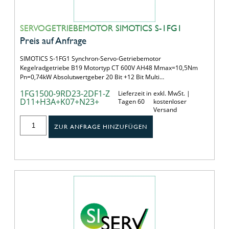
SERVOGETRIEBEMOTOR SIMOTICS S-1FG1
Preis auf Anfrage
SIMOTICS S-1FG1 Synchron-Servo-Getriebemotor
Kegelradgetriebe B19 Motortyp CT 600V AH48 Mmax=10,5Nm
Pn=0,74kW Absolutwertgeber 20 Bit +12 Bit Multi…
1FG1500-9RD23-2DF1-Z
Lieferzeit in
exkl. MwSt. |
D11+H3A+K07+N23+
Tagen 60
kostenloser
Versand
ZUR ANFRAGE HINZUFÜGEN