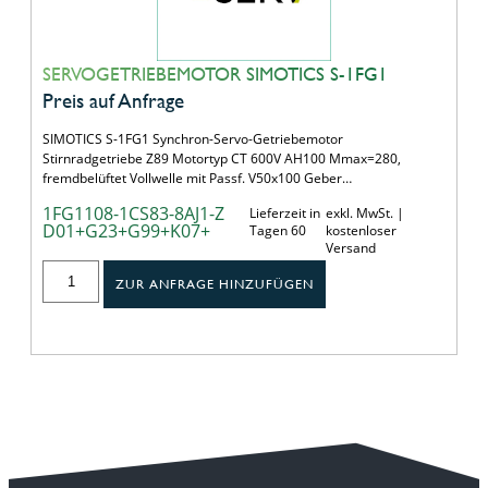
SERVOGETRIEBEMOTOR SIMOTICS S-1FG1
Preis auf Anfrage
SIMOTICS S-1FG1 Synchron-Servo-Getriebemotor
Stirnradgetriebe Z89 Motortyp CT 600V AH100 Mmax=280,
fremdbelüftet Vollwelle mit Passf. V50x100 Geber…
1FG1108-1CS83-8AJ1-Z
Lieferzeit in
exkl. MwSt. |
D01+G23+G99+K07+
Tagen 60
kostenloser
Versand
ZUR ANFRAGE HINZUFÜGEN