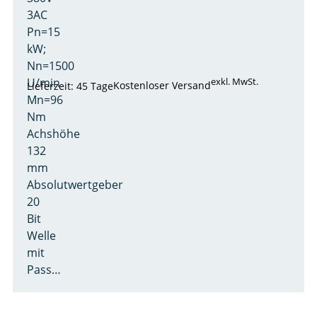
3AC
Pn=15
kW;
Nn=1500
U/min
exkl. MwSt.
Kostenloser Versand
Lieferzeit: 45 Tage
Mn=96
Nm
Achshöhe
132
mm
Absolutwertgeber
20
Bit
Welle
mit
Pass…