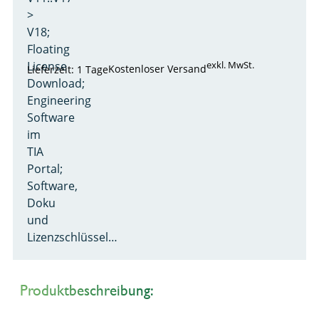
>
V18;
Floating
License
exkl. MwSt.
Kostenloser Versand
Lieferzeit: 1 Tage
Download;
Engineering
Software
im
TIA
Portal;
Software,
Doku
und
Lizenzschlüssel…
Produktbeschreibung: