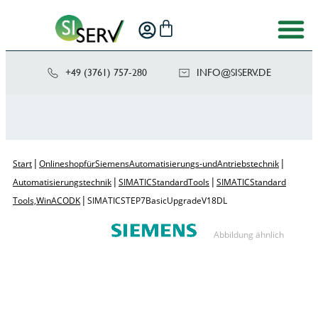
+49 (3761) 757-280
NI
SIS@OF
ED.VRE
|
|
Start
Onlineshop für Siemens Automatisierungs- und Antriebstechnik
|
|
Automatisierungstechnik
SIMATIC Standard Tools
SIMATIC Standard
|
Tools, WinAC ODK
SIMATIC STEP 7 Basic Upgrade V18 DL
Abbildung ähnlich