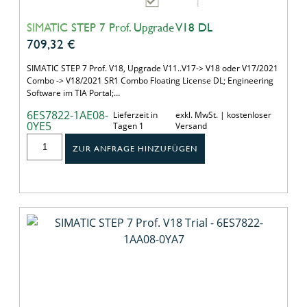
SIMATIC STEP 7 Prof. Upgrade V18 DL
709,32
€
SIMATIC STEP 7 Prof. V18, Upgrade V11..V17-> V18 oder V17/2021
Combo -> V18/2021 SR1 Combo Floating License DL; Engineering
Software im TIA Portal;…
6ES7822-1AE08-
Lieferzeit in
exkl. MwSt. | kostenloser
0YE5
Tagen 1
Versand
ZUR ANFRAGE HINZUFÜGEN