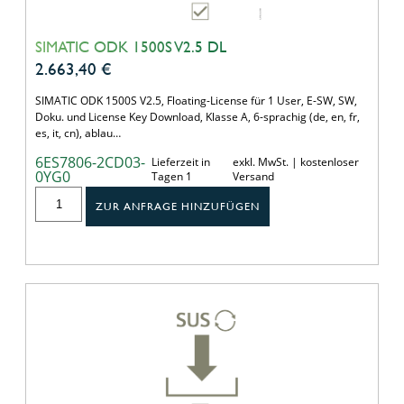
SIMATIC ODK 1500S V2.5 DL
2.663,40
€
SIMATIC ODK 1500S V2.5, Floating-License für 1 User, E-SW, SW,
Doku. und License Key Download, Klasse A, 6-sprachig (de, en, fr,
es, it, cn), ablau…
6ES7806-2CD03-
Lieferzeit in
exkl. MwSt. | kostenloser
0YG0
Tagen 1
Versand
ZUR ANFRAGE HINZUFÜGEN