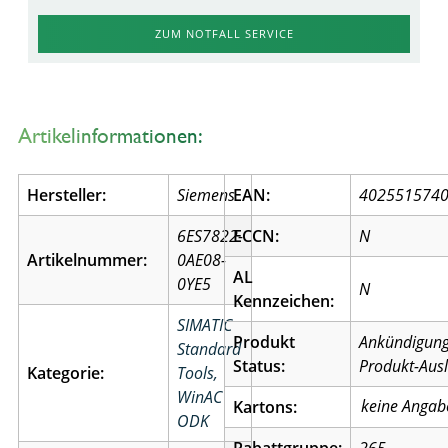
ZUM NOTFALL SERVICE
Artikelinformationen:
Hersteller:
Siemens
EAN:
402551574
6ES7822-
ECCN:
N
Artikelnummer:
0AE08-
AL
0YE5
N
Kennzeichen:
SIMATIC
Produkt
Ankündigun
Standard
Status:
Produkt-Aus
Kategorie:
Tools,
WinAC
Kartons:
ODK