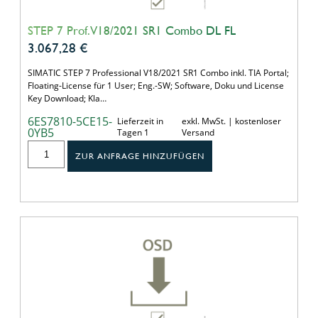
STEP 7 Prof. V18/2021 SR1 Combo DL FL
3.067,28
€
SIMATIC STEP 7 Professional V18/2021 SR1 Combo inkl. TIA Portal;
Floating-License für 1 User; Eng.-SW; Software, Doku und License
Key Download; Kla…
6ES7810-5CE15-
Lieferzeit in
exkl. MwSt. | kostenloser
0YB5
Tagen 1
Versand
ZUR ANFRAGE HINZUFÜGEN