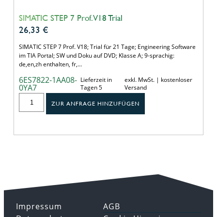
SIMATIC STEP 7 Prof. V18 Trial
26,33
€
SIMATIC STEP 7 Prof. V18; Trial für 21 Tage; Engineering Software
im TIA Portal; SW und Doku auf DVD; Klasse A; 9-sprachig:
de,en,zh enthalten, fr,…
6ES7822-1AA08-
Lieferzeit in
exkl. MwSt. | kostenloser
0YA7
Tagen 5
Versand
ZUR ANFRAGE HINZUFÜGEN
Impressum
AGB